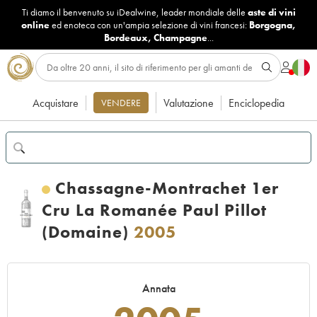
Ti diamo il benvenuto su iDealwine, leader mondiale delle
aste di vini
online
ed enoteca con un'ampia selezione di vini francesi:
Borgogna
,
Bordeaux
,
Champagne
...
Acquistare
Valutazione
Enciclopedia
VENDERE
Chassagne-Montrachet 1er
Cru La Romanée Paul Pillot
(Domaine)
2005
Annata