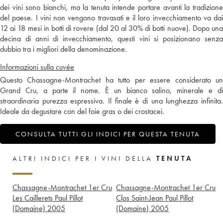
dei vini sono bianchi, ma la tenuta intende portare avanti la tradizione
del paese. I vini non vengono travasati e il loro invecchiamento va dai
12 ai 18 mesi in botti di rovere (dal 20 al 30% di botti nuove). Dopo una
decina di anni di invecchiamento, questi vini si posizionano senza
dubbio tra i migliori della denominazione.
Informazioni sulla cuvée
Questo Chassagne-Montrachet ha tutto per essere considerato un
Grand Cru, a parte il nome. È un bianco salino, minerale e di
straordinaria purezza espressiva. Il finale è di una lunghezza infinita.
Ideale da degustare con del foie gras o dei crostacei.
CONSULTA TUTTI GLI INDICI PER QUESTA TENUTA
ALTRI INDICI PER I VINI DELLA
TENUTA
Chassagne-Montrachet 1er Cru
Chassagne-Montrachet 1er Cru
Les Caillerets Paul Pillot
Clos Saint-Jean Paul Pillot
(Domaine)
2005
(Domaine)
2005