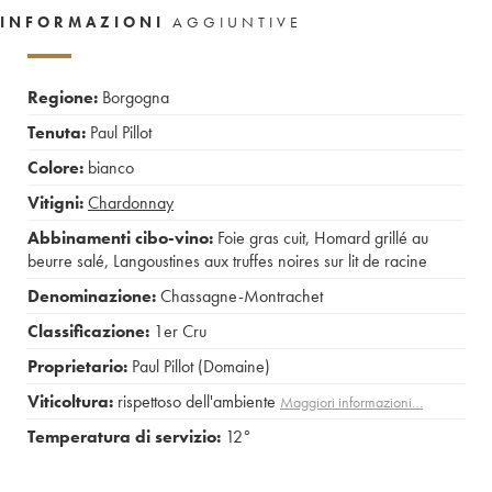
INFORMAZIONI
AGGIUNTIVE
Regione:
Borgogna
Tenuta:
Paul Pillot
Colore:
bianco
Vitigni:
Chardonnay
Abbinamenti cibo-vino:
Foie gras cuit
,
Homard grillé au
beurre salé
,
Langoustines aux truffes noires sur lit de racine
Denominazione:
Chassagne-Montrachet
Classificazione:
1er Cru
Proprietario:
Paul Pillot (Domaine)
Viticoltura:
rispettoso dell'ambiente
Maggiori informazioni…
Temperatura di servizio:
12°