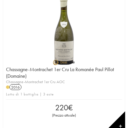
Chassagne-Montrachet 1er Cru La Romanée Paul Pillot
(Domaine)
Chassagne-Montrachet 1er Cru AOC
2016
Lotto di 1 bottiglia | 3 aste
220
€
(
Prezzo attuale
)
✕