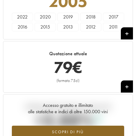
2005
2022
2020
2019
2018
2017
2016
2015
2013
2012
2011
2010
2009
2008
2007
2006
2005
2004
1995
1990
1985
Quotazione attuale
79
€
(formato 75cl)
+
Accesso gratuito e illimitato
Andamento della quotazione in tempo reale
alle statistiche e indici di oltre 150.000 vini
+3.88%
SCOPRI DI PIÙ
Valore in aumento per l'annata 2005 nel 2026 rispetto al 2025