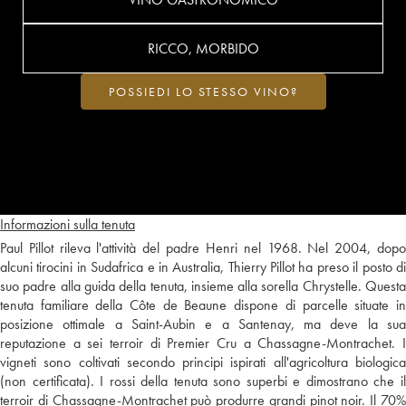
RICCO, MORBIDO
POSSIEDI LO STESSO VINO?
Informazioni sulla tenuta
Paul Pillot rileva l'attività del padre Henri nel 1968. Nel 2004, dopo
alcuni tirocini in Sudafrica e in Australia, Thierry Pillot ha preso il posto di
suo padre alla guida della tenuta, insieme alla sorella Chrystelle. Questa
tenuta familiare della Côte de Beaune dispone di parcelle situate in
posizione ottimale a Saint-Aubin e a Santenay, ma deve la sua
reputazione a sei terroir di Premier Cru a Chassagne-Montrachet. I
vigneti sono coltivati secondo principi ispirati all'agricoltura biologica
(non certificata). I rossi della tenuta sono superbi e dimostrano che il
terroir di Chassagne-Montrachet può produrre grandi pinot noir. Il 70%