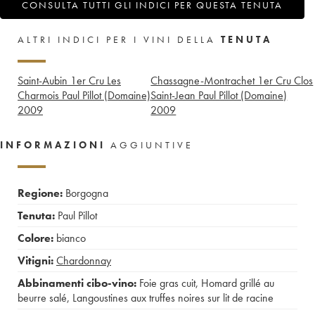
CONSULTA TUTTI GLI INDICI PER QUESTA TENUTA
ALTRI INDICI PER I VINI DELLA
TENUTA
Saint-Aubin 1er Cru Les
Chassagne-Montrachet 1er Cru Clos
Charmois Paul Pillot (Domaine)
Saint-Jean Paul Pillot (Domaine)
2009
2009
INFORMAZIONI
AGGIUNTIVE
Regione:
Borgogna
Tenuta:
Paul Pillot
Colore:
bianco
Vitigni:
Chardonnay
Abbinamenti cibo-vino:
Foie gras cuit
,
Homard grillé au
beurre salé
,
Langoustines aux truffes noires sur lit de racine