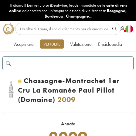
Ti diamo il benvenuto su iDealwine, leader mondiale delle
aste di vini
online
ed enoteca con un'ampia selezione di vini francesi:
Borgogna
,
Bordeaux
,
Champagne
...
Acquistare
Valutazione
Enciclopedia
VENDERE
Chassagne-Montrachet 1er
Cru La Romanée Paul Pillot
(Domaine)
2009
Annata