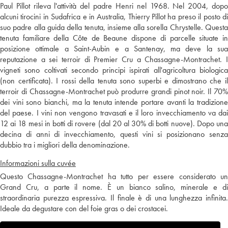
Paul Pillot rileva l'attività del padre Henri nel 1968. Nel 2004, dopo
alcuni tirocini in Sudafrica e in Australia, Thierry Pillot ha preso il posto di
suo padre alla guida della tenuta, insieme alla sorella Chrystelle. Questa
tenuta familiare della Côte de Beaune dispone di parcelle situate in
posizione ottimale a Saint-Aubin e a Santenay, ma deve la sua
reputazione a sei terroir di Premier Cru a Chassagne-Montrachet. I
vigneti sono coltivati secondo principi ispirati all'agricoltura biologica
(non certificata). I rossi della tenuta sono superbi e dimostrano che il
terroir di Chassagne-Montrachet può produrre grandi pinot noir. Il 70%
dei vini sono bianchi, ma la tenuta intende portare avanti la tradizione
del paese. I vini non vengono travasati e il loro invecchiamento va dai
12 ai 18 mesi in botti di rovere (dal 20 al 30% di botti nuove). Dopo una
decina di anni di invecchiamento, questi vini si posizionano senza
dubbio tra i migliori della denominazione.
Informazioni sulla cuvée
Questo Chassagne-Montrachet ha tutto per essere considerato un
Grand Cru, a parte il nome. È un bianco salino, minerale e di
straordinaria purezza espressiva. Il finale è di una lunghezza infinita.
Ideale da degustare con del foie gras o dei crostacei.