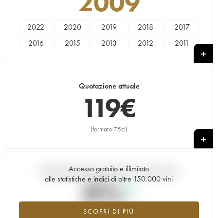
2009
2022
2020
2019
2018
2017
2016
2015
2013
2012
2011
2010
2009
2008
2007
2006
2005
2004
1995
1990
1985
Quotazione attuale
119
€
(formato 75cl)
+
Accesso gratuito e illimitato
Andamento della quotazione in tempo reale
alle statistiche e indici di oltre 150.000 vini
0%
SCOPRI DI PIÙ
Valore in aumento per l'annata 2009 nel 2026 rispetto al 2025