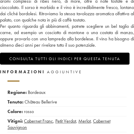
aromi complessi di ribes nero, di more, oltre a note tostate e di
cioccolato. Il sorso è morbido e il vino è incredibilmente fresco, lontano
dai cliché bordolesi. Ritroviamo la stessa tavolozza aromatica olfattiva al
palato, con qualche nota in più di caffè tostato.
Per quanto riguarda gli abbinamenti, potrete scegliere un bel taglio di
carne, ad esempio un cosciotto di montone o una costata di manzo,
oppure provarlo con una lampreda alla bordelese. Il vino ha bisogno di
almeno dieci anni per rivelare tutto il suo potenziale.
CONSULTA TUTTI GLI INDICI PER QUESTA TENUTA
INFORMAZIONI
AGGIUNTIVE
Regione:
Bordeaux
Tenuta:
Château Bellerive
Colore:
rosso
Vitigni:
Cabernet Franc
,
Petit Verdot
,
Merlot
,
Cabernet
Sauvignon