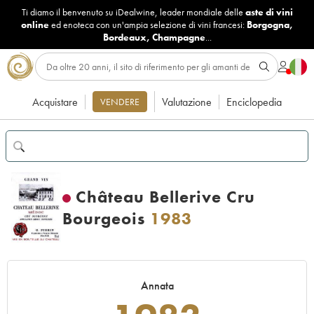
Ti diamo il benvenuto su iDealwine, leader mondiale delle
aste di vini
online
ed enoteca con un'ampia selezione di vini francesi:
Borgogna
,
Bordeaux
,
Champagne
...
Acquistare
Valutazione
Enciclopedia
VENDERE
Château Bellerive Cru
Bourgeois
1983
Annata