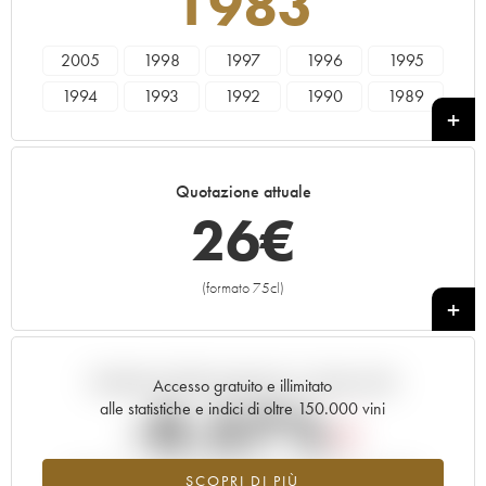
1983
2005
1998
1997
1996
1995
1994
1993
1992
1990
1989
1988
1987
1986
1985
1984
1983
1982
1981
1980
1979
Quotazione attuale
1978
26
€
(formato 75cl)
+
Andamento della quotazione in tempo reale
Accesso gratuito e illimitato
-0.57%
alle statistiche e indici di oltre 150.000 vini
Tendenza al ribasso per il valore dell'annata 1983 nel 2026
SCOPRI DI PIÙ