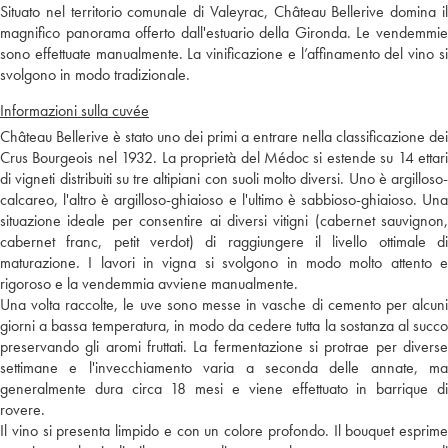
Situato nel territorio comunale di Valeyrac, Château Bellerive domina il
magnifico panorama offerto dall'estuario della Gironda. Le vendemmie
sono effettuate manualmente. La vinificazione e l’affinamento del vino si
svolgono in modo tradizionale.
Informazioni sulla cuvée
Château Bellerive è stato uno dei primi a entrare nella classificazione dei
Crus Bourgeois nel 1932. La proprietà del Médoc si estende su 14 ettari
di vigneti distribuiti su tre altipiani con suoli molto diversi. Uno è argilloso-
calcareo, l'altro è argilloso-ghiaioso e l'ultimo è sabbioso-ghiaioso. Una
situazione ideale per consentire ai diversi vitigni (cabernet sauvignon,
cabernet franc, petit verdot) di raggiungere il livello ottimale di
maturazione. I lavori in vigna si svolgono in modo molto attento e
rigoroso e la vendemmia avviene manualmente.
Una volta raccolte, le uve sono messe in vasche di cemento per alcuni
giorni a bassa temperatura, in modo da cedere tutta la sostanza al succo
preservando gli aromi fruttati. La fermentazione si protrae per diverse
settimane e l'invecchiamento varia a seconda delle annate, ma
generalmente dura circa 18 mesi e viene effettuato in barrique di
rovere.
Il vino si presenta limpido e con un colore profondo. Il bouquet esprime