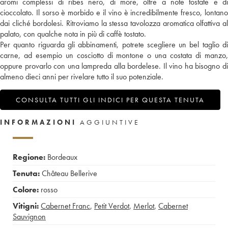
aromi complessi di ribes nero, di more, oltre a note tostate e di
cioccolato. Il sorso è morbido e il vino è incredibilmente fresco, lontano
dai cliché bordolesi. Ritroviamo la stessa tavolozza aromatica olfattiva al
palato, con qualche nota in più di caffè tostato.
Per quanto riguarda gli abbinamenti, potrete scegliere un bel taglio di
carne, ad esempio un cosciotto di montone o una costata di manzo,
oppure provarlo con una lampreda alla bordelese. Il vino ha bisogno di
almeno dieci anni per rivelare tutto il suo potenziale.
CONSULTA TUTTI GLI INDICI PER QUESTA TENUTA
INFORMAZIONI
AGGIUNTIVE
Regione:
Bordeaux
Tenuta:
Château Bellerive
Colore:
rosso
Vitigni:
Cabernet Franc
,
Petit Verdot
,
Merlot
,
Cabernet
Sauvignon