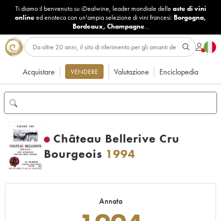
Ti diamo il benvenuto su iDealwine, leader mondiale delle
aste di vini
online
ed enoteca con un'ampia selezione di vini francesi:
Borgogna
,
Bordeaux
,
Champagne
...
Acquistare
Valutazione
Enciclopedia
VENDERE
Château Bellerive Cru
Bourgeois
1994
Annata