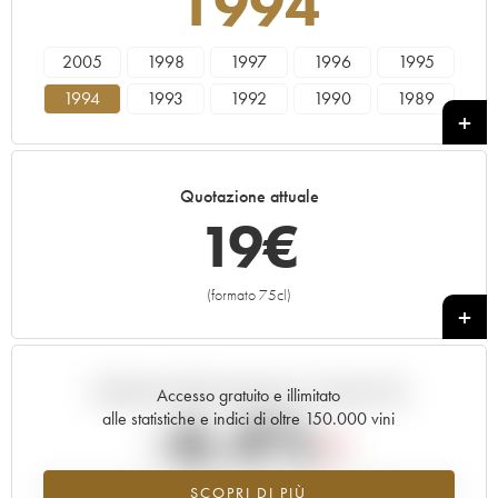
1994
2005
1998
1997
1996
1995
1994
1993
1992
1990
1989
1988
1987
1986
1985
1984
1983
1982
1981
1980
1979
Quotazione attuale
1978
19
€
(formato 75cl)
+
Andamento della quotazione in tempo reale
Accesso gratuito e illimitato
-6.4%
alle statistiche e indici di oltre 150.000 vini
Tendenza al ribasso per il valore dell'annata 1994 nel 2026 rispetto
SCOPRI DI PIÙ