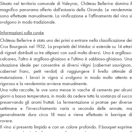
Situato nel territorio comunale di Valeyrac, Château Bellerive domina il
magnifico panorama offerto dall'estuario della Gironda. Le vendemmie
sono effettuate manualmente. La vinificazione e l’affinamento del vino si
svolgono in modo tradizionale.
Informazioni sulla cuvée
Château Bellerive è stato uno dei primi a entrare nella classificazione dei
Crus Bourgeois nel 1932. La proprietà del Médoc si estende su 14 ettari
di vigneti distribuiti su tre altipiani con suoli molto diversi. Uno è argilloso-
calcareo, l'altro è argilloso-ghiaioso e l'ultimo è sabbioso-ghiaioso. Una
situazione ideale per consentire ai diversi vitigni (cabernet sauvignon,
cabernet franc, petit verdot) di raggiungere il livello ottimale di
maturazione. I lavori in vigna si svolgono in modo molto attento e
rigoroso e la vendemmia avviene manualmente.
Una volta raccolte, le uve sono messe in vasche di cemento per alcuni
giorni a bassa temperatura, in modo da cedere tutta la sostanza al succo
preservando gli aromi fruttati. La fermentazione si protrae per diverse
settimane e l'invecchiamento varia a seconda delle annate, ma
generalmente dura circa 18 mesi e viene effettuato in barrique di
rovere.
Il vino si presenta limpido e con un colore profondo. Il bouquet esprime