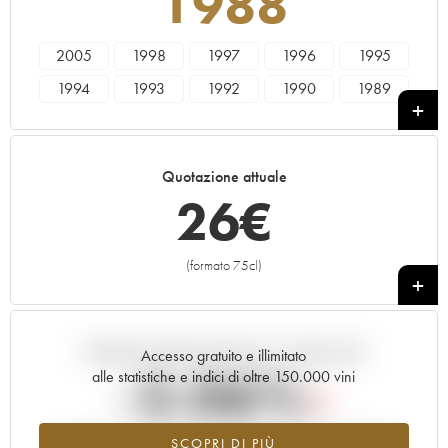
1988
2005
1998
1997
1996
1995
1994
1993
1992
1990
1989
1988
1987
1986
1985
1984
1983
1982
1981
1980
1979
Quotazione attuale
1978
26
€
(formato 75cl)
+
Andamento della quotazione in tempo reale
Accesso gratuito e illimitato
-2.06%
alle statistiche e indici di oltre 150.000 vini
Tendenza al ribasso per il valore dell'annata 1988 nel 2026
SCOPRI DI PIÙ