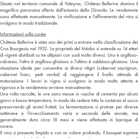
Situato nel territorio comunale di Valeyrac, Château Bellerive domina il
magnifico panorama offerto dall'estuario della Gironda. Le vendemmie
sono effettuate manualmente. La vinificazione e l’affinamento del vino si
svolgono in modo tradizionale.
Informazioni sulla cuvée
Château Bellerive è stato uno dei primi a entrare nella classificazione dei
Crus Bourgeois nel 1932. La proprietà del Médoc si estende su 14 ettari
di vigneti distribuiti su tre altipiani con suoli molto diversi. Uno è argilloso-
calcareo, l'altro è argilloso-ghiaioso e l'ultimo è sabbioso-ghiaioso. Una
situazione ideale per consentire ai diversi vitigni (cabernet sauvignon,
cabernet franc, petit verdot) di raggiungere il livello ottimale di
maturazione. I lavori in vigna si svolgono in modo molto attento e
rigoroso e la vendemmia avviene manualmente.
Una volta raccolte, le uve sono messe in vasche di cemento per alcuni
giorni a bassa temperatura, in modo da cedere tutta la sostanza al succo
preservando gli aromi fruttati. La fermentazione si protrae per diverse
settimane e l'invecchiamento varia a seconda delle annate, ma
generalmente dura circa 18 mesi e viene effettuato in barrique di
rovere.
Il vino si presenta limpido e con un colore profondo. Il bouquet esprime