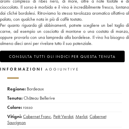
aromi complessi di ribes nero, di more, oltre a note tostate e di
cioccolato. Il sorso è morbido e il vino è incredibilmente fresco, lontano
dai cliché bordolesi. Ritroviamo la stessa tavolozza aromatica olfattiva al
palato, con qualche nota in più di caffè tostato.
Per quanto riguarda gli abbinamenti, potrete scegliere un bel taglio di
carne, ad esempio un cosciotto di montone o una costata di manzo,
oppure provarlo con una lampreda alla bordelese. Il vino ha bisogno di
almeno dieci anni per rivelare tutto il suo potenziale.
CONSULTA TUTTI GLI INDICI PER QUESTA TENUTA
INFORMAZIONI
AGGIUNTIVE
Regione:
Bordeaux
Tenuta:
Château Bellerive
Colore:
rosso
Vitigni:
Cabernet Franc
,
Petit Verdot
,
Merlot
,
Cabernet
Sauvignon