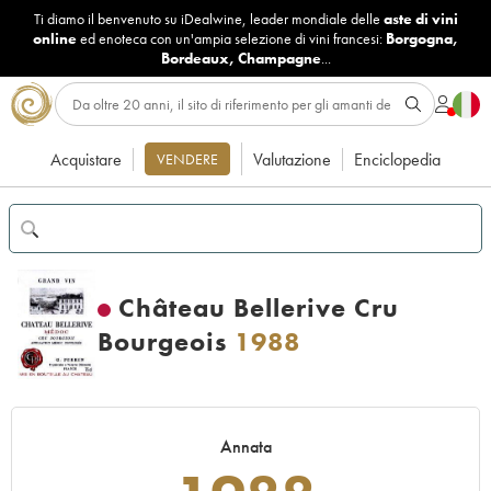
Ti diamo il benvenuto su iDealwine, leader mondiale delle
aste di vini
online
ed enoteca con un'ampia selezione di vini francesi:
Borgogna
,
Bordeaux
,
Champagne
...
Acquistare
Valutazione
Enciclopedia
VENDERE
Château Bellerive Cru
Bourgeois
1988
Annata