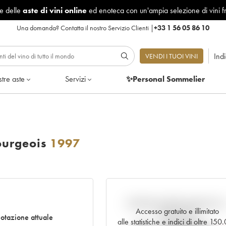
le delle
aste di vini online
ed enoteca con un'ampia selezione di vini f
Una domanda?
Contatta il nostro Servizio Clienti
|
+33 1 56 05 86 10
Ind
VENDI I TUOI VINI
tre aste
Servizi
✨Personal Sommelier
ourgeois
1997
Andamento della quotazione i
Accesso gratuito e illimitato
tempo reale
otazione attuale
alle statistiche e indici di oltre 150