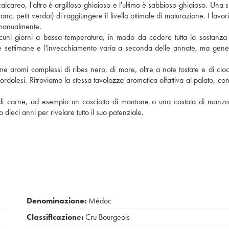
so-calcareo, l'altro è argilloso-ghiaioso e l'ultimo è sabbioso-ghiaioso. Una 
nc, petit verdot) di raggiungere il livello ottimale di maturazione. I lavor
 manualmente.
uni giorni a bassa temperatura, in modo da cedere tutta la sostanza
rse settimane e l'invecchiamento varia a seconda delle annate, ma gen
e aromi complessi di ribes nero, di more, oltre a note tostate e di ciocc
ordolesi. Ritroviamo la stessa tavolozza aromatica olfattiva al palato, co
o di carne, ad esempio un cosciotto di montone o una costata di manz
ieci anni per rivelare tutto il suo potenziale.
Denominazione:
Médoc
Classificazione:
Cru Bourgeois