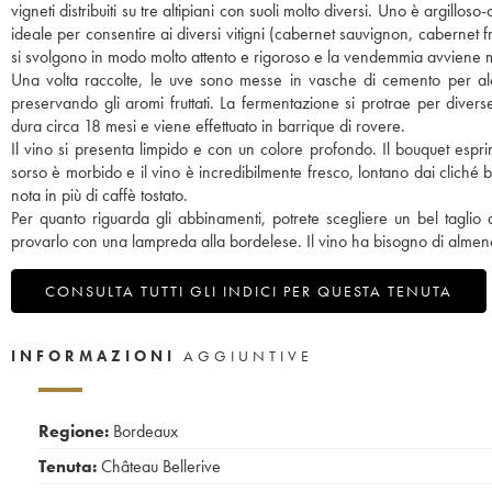
vigneti distribuiti su tre altipiani con suoli molto diversi. Uno è argillo
ideale per consentire ai diversi vitigni (cabernet sauvignon, cabernet fra
si svolgono in modo molto attento e rigoroso e la vendemmia avviene
Una volta raccolte, le uve sono messe in vasche di cemento per alc
preservando gli aromi fruttati. La fermentazione si protrae per dive
dura circa 18 mesi e viene effettuato in barrique di rovere.
Il vino si presenta limpido e con un colore profondo. Il bouquet esprim
sorso è morbido e il vino è incredibilmente fresco, lontano dai cliché b
nota in più di caffè tostato.
Per quanto riguarda gli abbinamenti, potrete scegliere un bel tagli
provarlo con una lampreda alla bordelese. Il vino ha bisogno di almeno d
CONSULTA TUTTI GLI INDICI PER QUESTA TENUTA
INFORMAZIONI
AGGIUNTIVE
Regione:
Bordeaux
Tenuta:
Château Bellerive