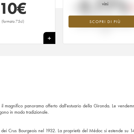
-2.77%
10
€
vini
Tendenza al ribasso per il valore
(formato 75cl)
SCOPRI DI PIÙ
dell'annata 1997 nel 2026 rispetto a
2025
+
a il magnifico panorama offerto dall'estuario della Gironda. Le vende
lgono in modo tradizionale.
ne dei Crus Bourgeois nel 1932. La proprietà del Médoc si estende su 14 