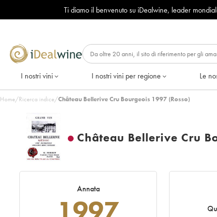
Ti diamo il benvenuto su iDealwine, leader mondia
I nostri vini
I nostri vini per regione
Le nos
Home
/
Ricerca indice
/
Château Bellerive Cru Bourgeois 1997 (Rosso)
Château Bellerive Cru B
Annata
1997
Qu