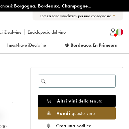
rancesi:
Borgogna
,
Bordeaux
,
Champagne
...
I prezzi sono visualizzati per una consegna in:
ici iDealwine
Enciclopedia del vino
I must-have iDealwine
🍇
Bordeaux En Primeurs
Altri vini
della tenuta
Vendi
questo vino
n
Crea una notifica
.000