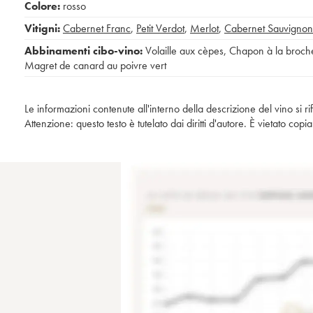
Colore:
rosso
Vitigni:
Cabernet Franc
,
Petit Verdot
,
Merlot
,
Cabernet Sauvignon
Abbinamenti cibo-vino:
Volaille aux cèpes
,
Chapon à la broch
Magret de canard au poivre vert
Le informazioni contenute all'interno della descrizione del vino si r
Attenzione: questo testo è tutelato dai diritti d'autore. È vietato co