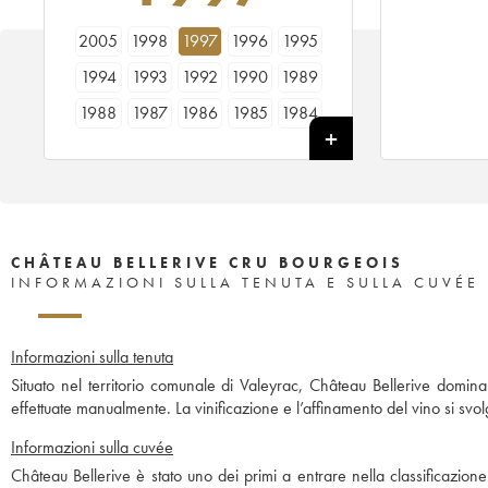
2005
1998
1997
1996
1995
1994
1993
1992
1990
1989
1988
1987
1986
1985
1984
1983
1982
1981
1980
1979
1978
CHÂTEAU BELLERIVE CRU BOURGEOIS
INFORMAZIONI SULLA TENUTA E SULLA CUVÉE
Informazioni sulla tenuta
Situato nel territorio comunale di Valeyrac, Château Bellerive domin
effettuate manualmente. La vinificazione e l’affinamento del vino si svo
Informazioni sulla cuvée
Château Bellerive è stato uno dei primi a entrare nella classificazio