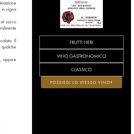
situazione
i in vigna
 al succo
eralmente
olato. Il
FRUTTI NERI
n qualche
VINO GASTRONOMICO
o, oppure
CLASSICO
POSSIEDI LO STESSO VINO?