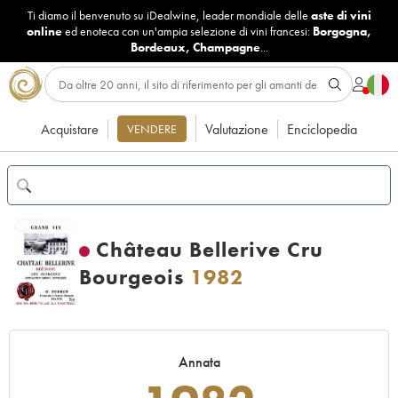
Ti diamo il benvenuto su iDealwine, leader mondiale delle
aste di vini
online
ed enoteca con un'ampia selezione di vini francesi:
Borgogna
,
Bordeaux
,
Champagne
...
Acquistare
Valutazione
Enciclopedia
VENDERE
Château Bellerive Cru
Bourgeois
1982
Annata