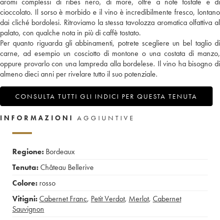
aromi complessi di ribes nero, di more, oltre a note tostate e di
cioccolato. Il sorso è morbido e il vino è incredibilmente fresco, lontano
dai cliché bordolesi. Ritroviamo la stessa tavolozza aromatica olfattiva al
palato, con qualche nota in più di caffè tostato.
Per quanto riguarda gli abbinamenti, potrete scegliere un bel taglio di
carne, ad esempio un cosciotto di montone o una costata di manzo,
oppure provarlo con una lampreda alla bordelese. Il vino ha bisogno di
almeno dieci anni per rivelare tutto il suo potenziale.
CONSULTA TUTTI GLI INDICI PER QUESTA TENUTA
INFORMAZIONI
AGGIUNTIVE
Regione:
Bordeaux
Tenuta:
Château Bellerive
Colore:
rosso
Vitigni:
Cabernet Franc
,
Petit Verdot
,
Merlot
,
Cabernet
Sauvignon