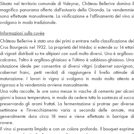
Situato nel territorio comunale di Valeyrac, Château Bellerive domina il
magnifico panorama offerto dall'estuario della Gironda. Le vendemmie
sono effettuate manualmente. La vinificazione e l’affinamento del vino si
svolgono in modo tradizionale.
Informazioni sulla cuvée
Château Bellerive è stato uno dei primi a entrare nella classificazione dei
Crus Bourgeois nel 1932. La proprietà del Médoc si estende su 14 ettari
di vigneti distribuiti su tre altipiani con suoli molto diversi. Uno è argilloso-
calcareo, l'altro è argilloso-ghiaioso e l'ultimo è sabbioso-ghiaioso. Una
situazione ideale per consentire ai diversi vitigni (cabernet sauvignon,
cabernet franc, petit verdot) di raggiungere il livello ottimale di
maturazione. I lavori in vigna si svolgono in modo molto attento e
rigoroso e la vendemmia avviene manualmente.
Una volta raccolte, le uve sono messe in vasche di cemento per alcuni
giorni a bassa temperatura, in modo da cedere tutta la sostanza al succo
preservando gli aromi fruttati. La fermentazione si protrae per diverse
settimane e l'invecchiamento varia a seconda delle annate, ma
generalmente dura circa 18 mesi e viene effettuato in barrique di
rovere.
Il vino si presenta limpido e con un colore profondo. Il bouquet esprime