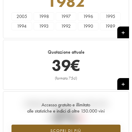
1982
2005
1998
1997
1996
1995
1994
1993
1992
1990
1989
1988
1987
1986
1985
1984
1983
1982
1981
1980
1979
Quotazione attuale
1978
39
€
(formato 75cl)
+
Andamento della quotazione in tempo reale
Accesso gratuito e illimitato
-2%
alle statistiche e indici di oltre 150.000 vini
Tendenza al ribasso per il valore dell'annata 1982 nel 2026 rispetto
SCOPRI DI PIÙ