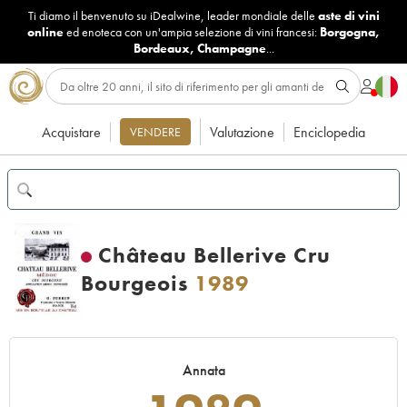
Ti diamo il benvenuto su iDealwine, leader mondiale delle
aste di vini
online
ed enoteca con un'ampia selezione di vini francesi:
Borgogna
,
Bordeaux
,
Champagne
...
Acquistare
Valutazione
Enciclopedia
VENDERE
Château Bellerive Cru
Bourgeois
1989
Annata