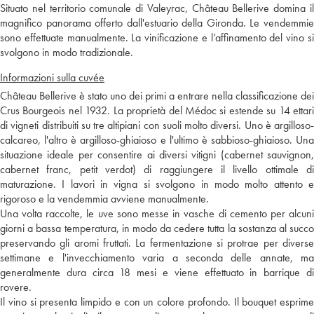
Situato nel territorio comunale di Valeyrac, Château Bellerive domina il
magnifico panorama offerto dall'estuario della Gironda. Le vendemmie
sono effettuate manualmente. La vinificazione e l’affinamento del vino si
svolgono in modo tradizionale.
Informazioni sulla cuvée
Château Bellerive è stato uno dei primi a entrare nella classificazione dei
Crus Bourgeois nel 1932. La proprietà del Médoc si estende su 14 ettari
di vigneti distribuiti su tre altipiani con suoli molto diversi. Uno è argilloso-
calcareo, l'altro è argilloso-ghiaioso e l'ultimo è sabbioso-ghiaioso. Una
situazione ideale per consentire ai diversi vitigni (cabernet sauvignon,
cabernet franc, petit verdot) di raggiungere il livello ottimale di
maturazione. I lavori in vigna si svolgono in modo molto attento e
rigoroso e la vendemmia avviene manualmente.
Una volta raccolte, le uve sono messe in vasche di cemento per alcuni
giorni a bassa temperatura, in modo da cedere tutta la sostanza al succo
preservando gli aromi fruttati. La fermentazione si protrae per diverse
settimane e l'invecchiamento varia a seconda delle annate, ma
generalmente dura circa 18 mesi e viene effettuato in barrique di
rovere.
Il vino si presenta limpido e con un colore profondo. Il bouquet esprime