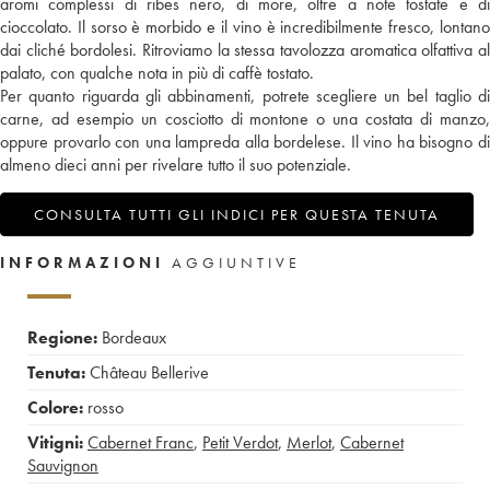
aromi complessi di ribes nero, di more, oltre a note tostate e di
cioccolato. Il sorso è morbido e il vino è incredibilmente fresco, lontano
dai cliché bordolesi. Ritroviamo la stessa tavolozza aromatica olfattiva al
palato, con qualche nota in più di caffè tostato.
Per quanto riguarda gli abbinamenti, potrete scegliere un bel taglio di
carne, ad esempio un cosciotto di montone o una costata di manzo,
oppure provarlo con una lampreda alla bordelese. Il vino ha bisogno di
almeno dieci anni per rivelare tutto il suo potenziale.
CONSULTA TUTTI GLI INDICI PER QUESTA TENUTA
INFORMAZIONI
AGGIUNTIVE
Regione:
Bordeaux
Tenuta:
Château Bellerive
Colore:
rosso
Vitigni:
Cabernet Franc
,
Petit Verdot
,
Merlot
,
Cabernet
Sauvignon