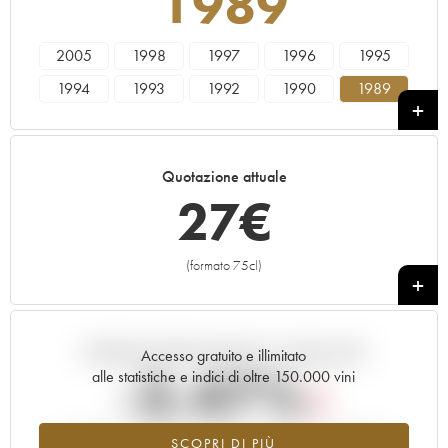
1989
2005
1998
1997
1996
1995
1994
1993
1992
1990
1989
1988
1987
1986
1985
1984
1983
1982
1981
1980
1979
Quotazione attuale
1978
27
€
(formato 75cl)
+
Andamento della quotazione in tempo reale
Accesso gratuito e illimitato
-3.47%
alle statistiche e indici di oltre 150.000 vini
Tendenza al ribasso per il valore dell'annata 1989 nel 2026
SCOPRI DI PIÙ