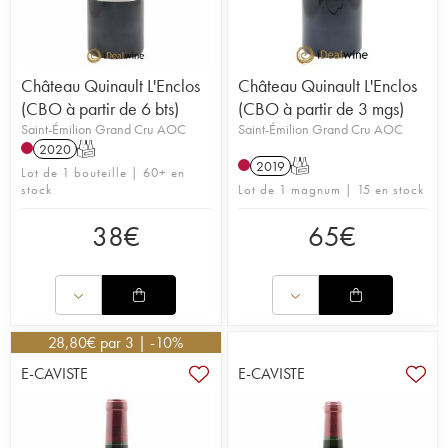
Château Quinault L'Enclos
Château Quinault L'Enclos
(CBO à partir de 6 bts)
(CBO à partir de 3 mgs)
Saint-Émilion Grand Cru AOC
Saint-Émilion Grand Cru AOC
2020
T
2019
T
Lot de 1 bouteille | 60+ en
stock
Lot de 1 magnum | 15 en stock
38
€
65
€
28,80
€
par 3 | -10%
E-CAVISTE
E-CAVISTE