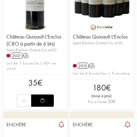
Château Quinault L'Enclos
Château Quinault L'Enclos
(CBO à partir de 6 bts)
Saint-Émilion Grand Cru AOC
Saint-Émilion Grand Cru AOC
2021
T
Lot de 1 bouteille | 60+ en
2015
T
stock
Lot de 6 bouteilles | 0 enchère
35
€
180
€
(
mise à prix
)
30
€
Prix à l'unité
ENCHÈRE
ENCHÈRE