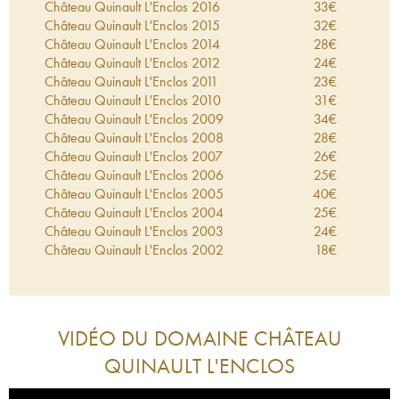
Château Quinault L'Enclos
2016
33
€
Château Quinault L'Enclos
2015
32
€
Château Quinault L'Enclos
2014
28
€
Château Quinault L'Enclos
2012
24
€
Château Quinault L'Enclos
2011
23
€
Château Quinault L'Enclos
2010
31
€
Château Quinault L'Enclos
2009
34
€
Château Quinault L'Enclos
2008
28
€
Château Quinault L'Enclos
2007
26
€
Château Quinault L'Enclos
2006
25
€
Château Quinault L'Enclos
2005
40
€
Château Quinault L'Enclos
2004
25
€
Château Quinault L'Enclos
2003
24
€
Château Quinault L'Enclos
2002
18
€
Château Quinault L'Enclos
2001
28
€
Château Quinault L'Enclos
2000
48
€
Château Quinault L'Enclos
1999
30
€
Château Quinault L'Enclos
1998
38
€
VIDÉO DU DOMAINE
CHÂTEAU
Château Quinault L'Enclos
1997
24
€
QUINAULT L'ENCLOS
Château Quinault L'Enclos
1996
31
€
Château Quinault L'Enclos
1994
20
€