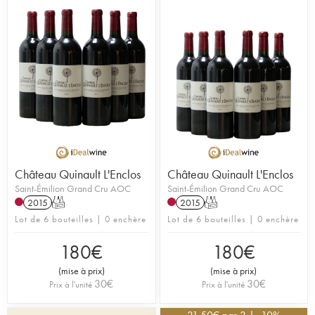
Château Quinault L'Enclos
Château Quinault L'Enclos
Saint-Émilion Grand Cru AOC
Saint-Émilion Grand Cru AOC
2015
T
2015
T
Lot de 6 bouteilles | 0 enchère
Lot de 6 bouteilles | 0 enchère
180
€
180
€
(
mise à prix
)
(
mise à prix
)
30
€
30
€
Prix à l'unité
Prix à l'unité