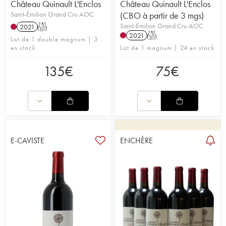
Château Quinault L'Enclos
Château Quinault L'Enclos
Saint-Émilion Grand Cru AOC
(CBO à partir de 3 mgs)
Saint-Émilion Grand Cru AOC
2021
T
2021
T
Lot de 1 double magnum | 3
en stock
Lot de 1 magnum | 24 en stock
135
€
75
€
E-CAVISTE
ENCHÈRE