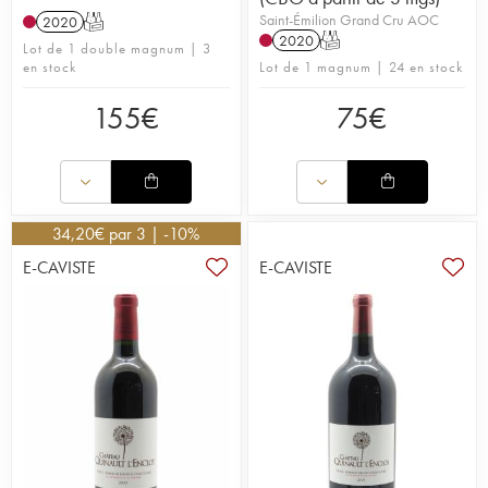
Saint-Émilion Grand Cru AOC
2020
T
2020
T
Lot de 1 double magnum | 3
en stock
Lot de 1 magnum | 24 en stock
155
€
75
€
34,20
€
par 3 | -10%
E-CAVISTE
E-CAVISTE