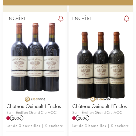
Le Château Quinault se situe en plein cœur de la
ville de Libourne. Son vignoble de 19 hectares,
clos de murs, est assis sur un sol graveleux dit
ENCHÈRE
ENCHÈRE
"chaud", qui permet à ce cru de bénéficier de
quelques degrés de plus et donc d'une maturation
précoce des raisins. La vigne, âgée en moyenne
de 40 ans, est vendangée manuellement. Les
deux cépages présents sont rouges : répartis entre
le cabernet franc (30%) et le merlot (70%). La
production annuelle avoisine les 80 000
bouteilles.
Réhabilitées par le docteur Alain Raynaud, ces
vignes anciennes bénéficient de techniques de
culture et de vinification très modernes. Cette
propriété livre des vins extrêmement fins et
complexes, au toucher incroyablement soyeux. Un
vin qui possède vraiment " l'esprit Cheval " selon
Château Quinault L'Enclos
Château Quinault L'Enclos
les mots de la Revue du vin de France. Les
Saint-Émilion Grand Cru AOC
Saint-Émilion Grand Cru AOC
derniers millésimes ont atteint un très bon niveau
2006
2006
pour devenir ce cru subtil avec une élégance qui
Lot de 3 bouteilles | 0 enchère
Lot de 3 bouteilles | 0 enchère
évoque Cheval Blanc …