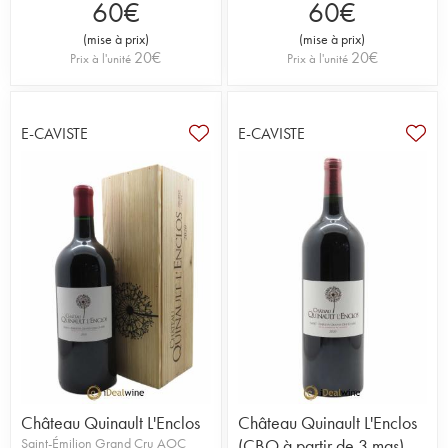
Plus d'informations :
Lire l'article du blog sur
60
€
60
€
Château Quinault l'Enclos
(
mise à prix
)
(
mise à prix
)
20
€
20
€
Prix à l'unité
Prix à l'unité
E-CAVISTE
E-CAVISTE
Château Quinault L'Enclos
Château Quinault L'Enclos
Saint-Émilion Grand Cru AOC
(CBO à partir de 3 mgs)