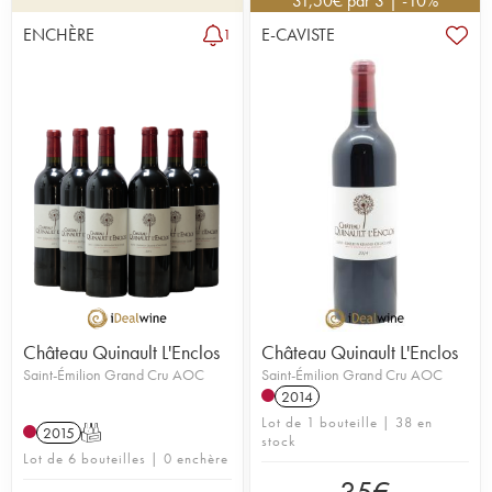
31,50
€
par 3 | -10%
ENCHÈRE
E-CAVISTE
1
Château Quinault L'Enclos
Château Quinault L'Enclos
Saint-Émilion Grand Cru AOC
Saint-Émilion Grand Cru AOC
2014
Lot de 1 bouteille | 38 en
2015
T
stock
Lot de 6 bouteilles | 0 enchère