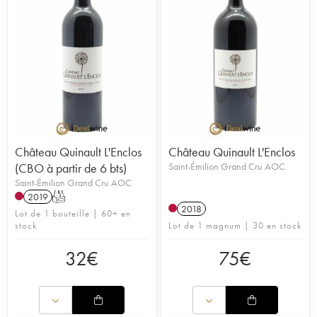
Château Quinault L'Enclos
Château Quinault L'Enclos
(CBO à partir de 6 bts)
Saint-Émilion Grand Cru AOC
Saint-Émilion Grand Cru AOC
2019
T
2018
Lot de 1 bouteille | 60+ en
stock
Lot de 1 magnum | 30 en stock
32
€
75
€