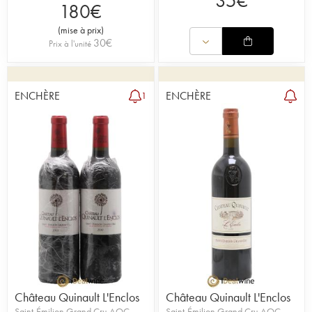
35
€
180
€
(
mise à prix
)
30
€
Prix à l'unité
ENCHÈRE
ENCHÈRE
1
Château Quinault L'Enclos
Château Quinault L'Enclos
Saint-Émilion Grand Cru AOC
Saint-Émilion Grand Cru AOC