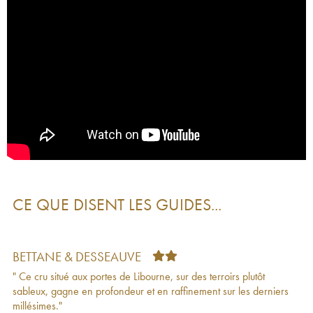
Château Quinault L'Enclos
1959
52
€
CE QUE DISENT LES GUIDES...
BETTANE & DESSEAUVE
" Ce cru situé aux portes de Libourne, sur des terroirs plutôt
sableux, gagne en profondeur et en raffinement sur les derniers
millésimes."