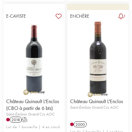
E-CAVISTE
ENCHÈRE
1
Château Quinault L'Enclos
Château Quinault L'Enclos
(CBO à partir de 6 bts)
Saint-Émilion Grand Cru AOC
Saint-Émilion Grand Cru AOC
2018
T
2000
Lot de 1 bouteille | 4 en stock
Lot de 1 bouteille | 1 enchère