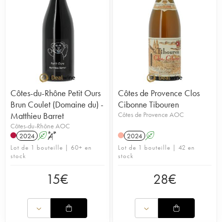
Côtes-du-Rhône Petit Ours
Côtes de Provence Clos
Brun Coulet (Domaine du) -
Cibonne Tibouren
Matthieu Barret
Côtes de Provence AOC
Côtes-du-Rhône AOC
2024
A
S
2024
A
Lot de 1 bouteille | 60+ en
Lot de 1 bouteille | 42 en
stock
stock
15
€
28
€