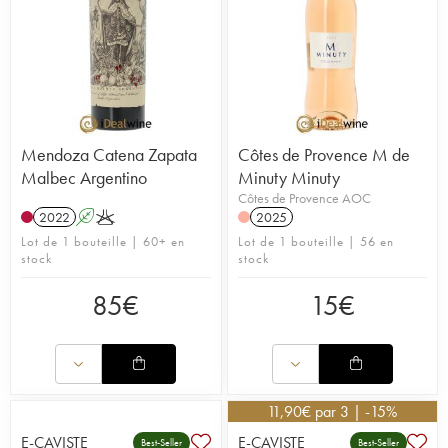
Mendoza Catena Zapata
Côtes de Provence M de
Malbec Argentino
Minuty Minuty
Côtes de Provence AOC
2022
A
K
2025
Lot de 1 bouteille | 60+ en
Lot de 1 bouteille | 56 en
stock
stock
85
€
15
€
11,90
€
par 3 | -15%
E-CAVISTE
E-CAVISTE
Best-Seller
Best-Seller