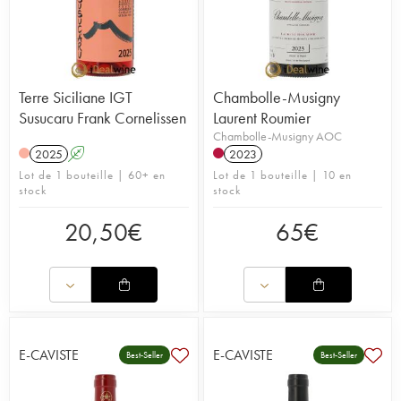
Terre Siciliane IGT
Chambolle-Musigny
Susucaru Frank Cornelissen
Laurent Roumier
Chambolle-Musigny AOC
2025
A
2023
Lot de 1 bouteille | 60+ en
Lot de 1 bouteille | 10 en
stock
stock
20,50
€
65
€
E-CAVISTE
E-CAVISTE
Best-Seller
Best-Seller