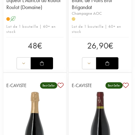
Liqueur L'Abricot du Roulot
Blanc de Noirs Brut
Roulot (Domaine)
Brigandat
Champagne AOC
A
H
Lot de 1 bouteille | 60+ en
Lot de 1 bouteille | 60+ en
stock
stock
48
€
26,90
€
E-CAVISTE
E-CAVISTE
Best-Seller
Best-Seller