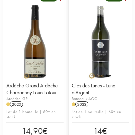
Ardèche Grand Ardèche
Clos des Lunes - Lune
Chardonnay Louis Latour
d'Argent
Ardèche IGP
Bordeaux AOC
2023
2023
Lot de 1 bouteille | 60+ en
Lot de 1 bouteille | 60+ en
stock
stock
14,90
€
14
€