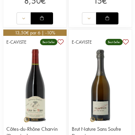
8,50
€
15
€
13,50
€
par 6 | -10%
E-CAVISTE
E-CAVISTE
Best-Seller
Best-Seller
Côtes-du-Rhône Charvin
Brut Nature Sans Soufre