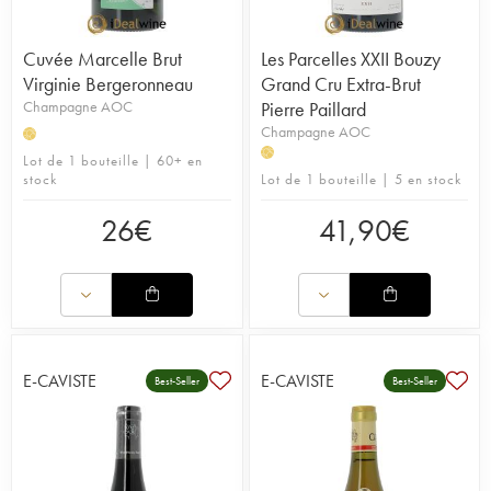
Cuvée Marcelle Brut
Les Parcelles XXII Bouzy
Virginie Bergeronneau
Grand Cru Extra-Brut
Champagne AOC
Pierre Paillard
Champagne AOC
H
H
Lot de 1 bouteille | 60+ en
stock
Lot de 1 bouteille | 5 en stock
26
€
41,90
€
E-CAVISTE
E-CAVISTE
Best-Seller
Best-Seller