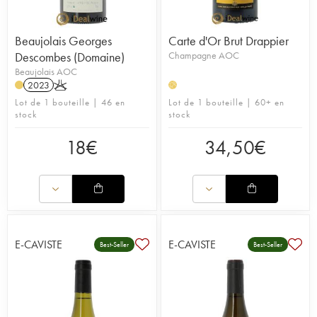
Beaujolais Georges
Carte d'Or Brut Drappier
Descombes (Domaine)
Champagne AOC
Beaujolais AOC
2023
K
H
Lot de 1 bouteille | 46 en
Lot de 1 bouteille | 60+ en
stock
stock
18
€
34,50
€
E-CAVISTE
E-CAVISTE
Best-Seller
Best-Seller