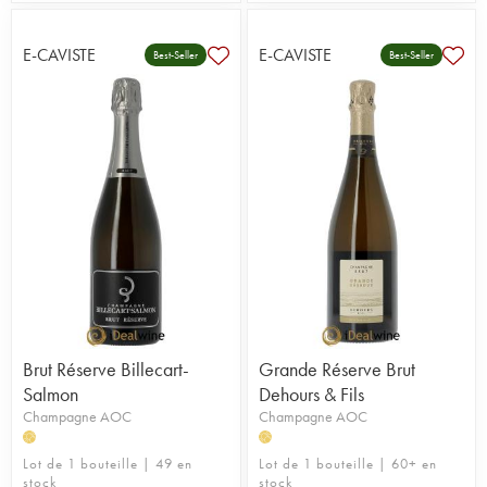
E-CAVISTE
E-CAVISTE
Best-Seller
Best-Seller
Brut Réserve Billecart-
Grande Réserve Brut
Salmon
Dehours & Fils
Champagne AOC
Champagne AOC
H
H
Lot de 1 bouteille | 49 en
Lot de 1 bouteille | 60+ en
stock
stock