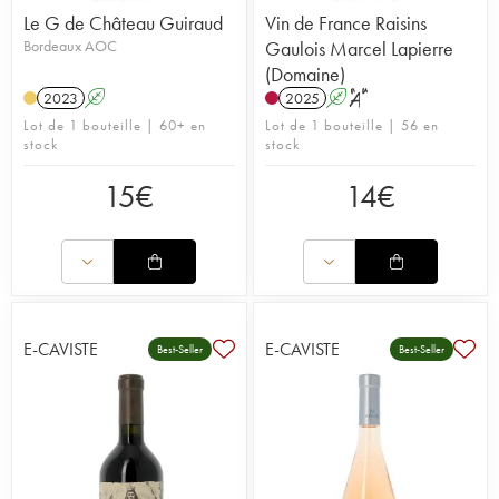
Le G de Château Guiraud
Vin de France Raisins
Bordeaux AOC
Gaulois Marcel Lapierre
(Domaine)
2023
A
2025
A
S
Lot de 1 bouteille | 60+ en
Lot de 1 bouteille | 56 en
stock
stock
15
€
14
€
E-CAVISTE
E-CAVISTE
Best-Seller
Best-Seller