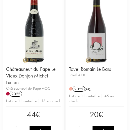
Châteauneuf-du-Pape Le
Tavel Romain Le Bars
Vieux Donjon Michel
Tavel AOC
Lucien
Châteauneuf-du-Pape AOC
2025
K
2022
Lot de 1 bouteille | 45 en
Lot de 1 bouteille | 13 en stock
stock
44
€
20
€