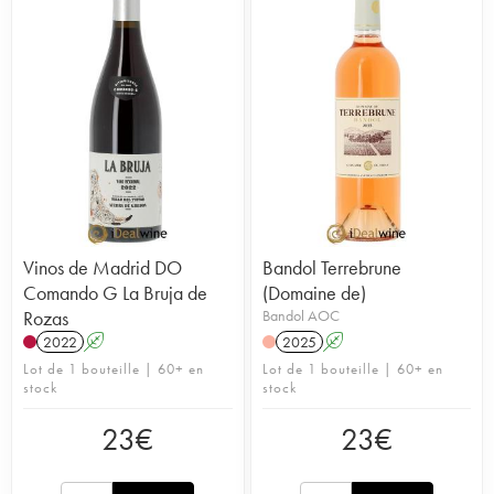
Vinos de Madrid DO
Bandol Terrebrune
Comando G La Bruja de
(Domaine de)
Rozas
Bandol AOC
2022
A
2025
A
Lot de 1 bouteille | 60+ en
Lot de 1 bouteille | 60+ en
stock
stock
23
€
23
€