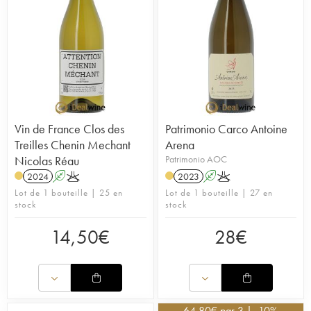
Vin de France Clos des
Patrimonio Carco Antoine
Treilles Chenin Mechant
Arena
Nicolas Réau
Patrimonio AOC
2024
A
K
2023
A
K
Lot de 1 bouteille | 25 en
Lot de 1 bouteille | 27 en
stock
stock
14,50
€
28
€
64,80
€
par 3 | -10%