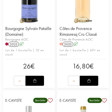
Bourgogne Sylvain Pataille
Côtes de Provence
(Domaine)
Rimauresq Cru Classé
Bourgogne AOC
Côtes de Provence AOC
2023
A
2025
A
Lot de 1 bouteille | 32 en
Lot de 1 bouteille | 60+ en
stock
stock
26
€
16,80
€
E-CAVISTE
E-CAVISTE
Best-Seller
Best-Seller