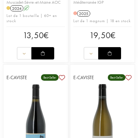
Muscadet-Sèvre-et-Maine AOC
Méditerranée IGP
2024
A
2025
Lot de 1 bouteille | 60+ en
stock
Lot de 1 magnum | 18 en stock
13,50
€
19,50
€
E-CAVISTE
E-CAVISTE
Best-Seller
Best-Seller