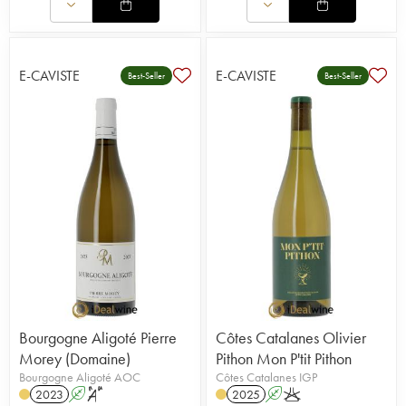
E-CAVISTE
E-CAVISTE
Best-Seller
Best-Seller
Bourgogne Aligoté Pierre
Côtes Catalanes Olivier
Morey (Domaine)
Pithon Mon P'tit Pithon
Bourgogne Aligoté AOC
Côtes Catalanes IGP
2023
A
S
2025
A
K