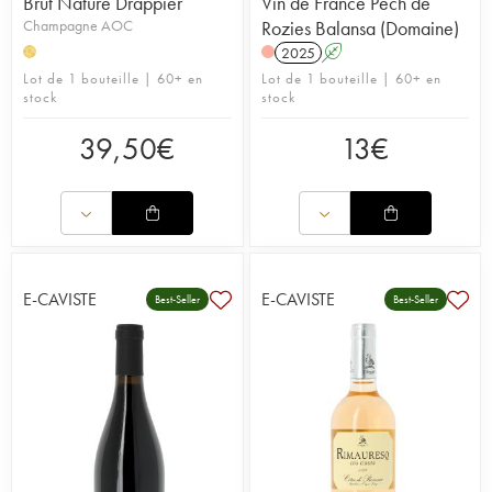
Brut Nature Drappier
Vin de France Pech de
Champagne AOC
Rozies Balansa (Domaine)
2025
A
H
Lot de 1 bouteille | 60+ en
Lot de 1 bouteille | 60+ en
stock
stock
39,50
€
13
€
E-CAVISTE
E-CAVISTE
Best-Seller
Best-Seller