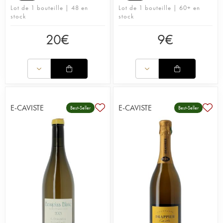
Lot de 1 bouteille | 48 en
Lot de 1 bouteille | 60+ en
stock
stock
20
€
9
€
E-CAVISTE
E-CAVISTE
Best-Seller
Best-Seller