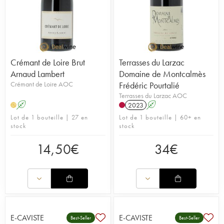
Crémant de Loire Brut
Terrasses du Larzac
Arnaud Lambert
Domaine de Montcalmès
Crémant de Loire AOC
Frédéric Pourtalié
Terrasses du Larzac AOC
A
2023
A
H
Lot de 1 bouteille | 27 en
Lot de 1 bouteille | 60+ en
stock
stock
14,50
€
34
€
E-CAVISTE
E-CAVISTE
Best-Seller
Best-Seller