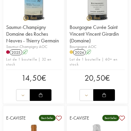
Saumur-Champigny
Bourgogne Cuvée Saint
Domaine des Roches
Vincent Vincent Girardin
Neuves - Thierry Germain
(Domaine)
Saumur-Champigny AOC
Bourgogne AOC
2025
A
2024
A
Lot de 1 bouteille | 32 en
Lot de 1 bouteille | 60+ en
stock
stock
14,50
€
20,50
€
E-CAVISTE
E-CAVISTE
Best-Seller
Best-Seller