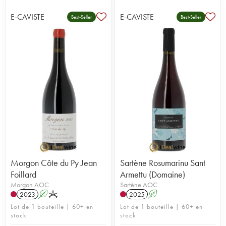
E-CAVISTE
E-CAVISTE
Best-Seller
Best-Seller
Morgon Côte du Py Jean
Sartène Rosumarinu Sant
Foillard
Armettu (Domaine)
Morgon AOC
Sartène AOC
2023
A
K
2025
A
Lot de 1 bouteille | 60+ en
Lot de 1 bouteille | 60+ en
stock
stock