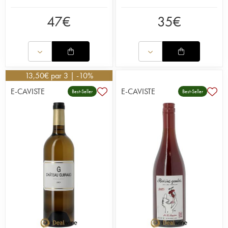
47
€
35
€
13,50
€
par 3 | -10%
E-CAVISTE
E-CAVISTE
Best-Seller
Best-Seller