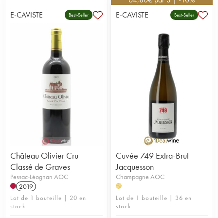
E-CAVISTE
E-CAVISTE
Best-Seller
Best-Seller
Château Olivier Cru
Cuvée 749 Extra-Brut
Classé de Graves
Jacquesson
Pessac-Léognan AOC
Champagne AOC
2019
H
Lot de 1 bouteille | 20 en
Lot de 1 bouteille | 36 en
stock
stock