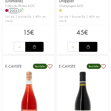
(Domaine)
Drappier
Côtes-du-Rhône AOC
Champagne AOC
2023
A
H
Lot de 1 bouteille | 60+ en
Lot de 1 bouteille | 60+ en
stock
stock
15
€
45
€
E-CAVISTE
E-CAVISTE
Best-Seller
Best-Seller