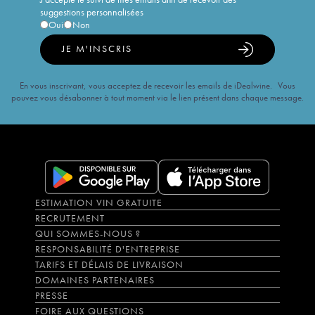
suggestions personnalisées
Oui
Non
JE M'INSCRIS
En vous inscrivant, vous acceptez de recevoir les emails de iDealwine. Vous
pouvez vous désabonner à tout moment via le lien présent dans chaque message.
ESTIMATION VIN GRATUITE
RECRUTEMENT
QUI SOMMES-NOUS ?
RESPONSABILITÉ D'ENTREPRISE
TARIFS ET DÉLAIS DE LIVRAISON
DOMAINES PARTENAIRES
PRESSE
FOIRE AUX QUESTIONS