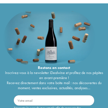
Château d' Arcins Cru Bourgeois
1996
18
€
Château d' Arcins Cru Bourgeois
1995
19
€
Château d' Arcins Cru Bourgeois
1994
13
€
Château d' Arcins Cru Bourgeois
1993
12
€
Château d' Arcins Cru Bourgeois
1992
14
€
Château d' Arcins Cru Bourgeois
1991
17
€
Château d' Arcins Cru Bourgeois
1990
28
€
Château d' Arcins Cru Bourgeois
1989
22
€
Château d' Arcins Cru Bourgeois
1988
24
€
Château d' Arcins Cru Bourgeois
1987
22
€
Château d' Arcins Cru Bourgeois
1986
22
€
Château d' Arcins Cru Bourgeois
1985
19
€
Château d' Arcins Cru Bourgeois
1984
27
€
Château d' Arcins Cru Bourgeois
1983
17
€
Restons en
contact
Château d' Arcins Cru Bourgeois
1982
37
€
Inscrivez-vous à la newsletter iDealwine et profitez de nos pépites
Château d' Arcins Cru Bourgeois
1981
27
€
en avant-première !
Château d' Arcins Cru Bourgeois
1980
38
€
Recevez directement dans votre boîte mail : nos découvertes du
Château d' Arcins Cru Bourgeois
1979
20
€
moment, ventes exclusives, actualités, analyses...
Château d' Arcins Cru Bourgeois
1978
16
€
Château d' Arcins Cru Bourgeois
1970
25
€
Château d' Arcins Cru Bourgeois
1947
101
€
J'accepte le suivi de mes emails afin de recevoir des