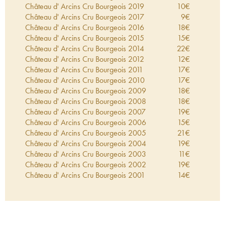
moyens techniques modernes propres à obtenir un
Château d' Arcins Cru Bourgeois
2019
10
€
vin de qualité.
Château d' Arcins Cru Bourgeois
2017
9
€
Château d' Arcins Cru Bourgeois
2016
18
€
Château d' Arcins Cru Bourgeois
2015
15
€
Château d' Arcins Cru Bourgeois
2014
22
€
Château d' Arcins Cru Bourgeois
2012
12
€
Château d' Arcins Cru Bourgeois
2011
17
€
Château d' Arcins Cru Bourgeois
2010
17
€
Château d' Arcins Cru Bourgeois
2009
18
€
Château d' Arcins Cru Bourgeois
2008
18
€
Château d' Arcins Cru Bourgeois
2007
19
€
Château d' Arcins Cru Bourgeois
2006
15
€
Château d' Arcins Cru Bourgeois
2005
21
€
Château d' Arcins Cru Bourgeois
2004
19
€
Château d' Arcins Cru Bourgeois
2003
11
€
Château d' Arcins Cru Bourgeois
2002
19
€
Château d' Arcins Cru Bourgeois
2001
14
€
Château d' Arcins Cru Bourgeois
2000
21
€
Château d' Arcins Cru Bourgeois
1999
12
€
Château d' Arcins Cru Bourgeois
1998
18
€
Château d' Arcins Cru Bourgeois
1997
14
€