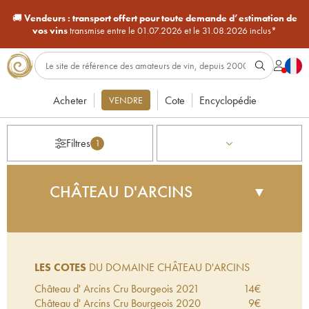
🚚
Vendeurs :
transport offert pour toute demande d’estimation de
vos vins
transmise entre le 01.07.2026 et le 31.08.2026 inclus*
Acheter
Cote
Encyclopédie
VENDRE
Filtres
1
CHÂTEAU D'ARCINS
▼
Le vignoble du château d'Arcins s'étend sur des
croupes sablo-graveleuses et argileuses, au coeur
de la commune d'Arcins. Ses anciens propriétaires
LES COTES
DU DOMAINE CHÂTEAU D'ARCINS
avaient oeuvré pour donner à ce cru une certaine
renommée que l'exploitant actuel augmente par
Château d' Arcins Cru Bourgeois
2021
14
€
l'acquisition foncière de vignes, et par tous les
Château d' Arcins Cru Bourgeois
2020
9
€