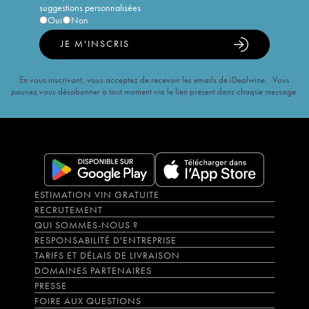
suggestions personnalisées
Oui
Non
JE M'INSCRIS
En vous inscrivant, vous acceptez de recevoir les emails de iDealwine. Vous
pouvez vous désabonner à tout moment via le lien présent dans chaque message.
ESTIMATION VIN GRATUITE
RECRUTEMENT
QUI SOMMES-NOUS ?
RESPONSABILITÉ D'ENTREPRISE
TARIFS ET DÉLAIS DE LIVRAISON
DOMAINES PARTENAIRES
PRESSE
FOIRE AUX QUESTIONS