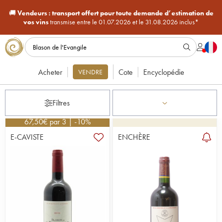
🚚
Vendeurs :
transport offert pour toute demande d’estimation de
vos vins
transmise entre le 01.07.2026 et le 31.08.2026 inclus*
Acheter
Cote
Encyclopédie
VENDRE
Filtres
67,50
€
par 3 | -10%
E-CAVISTE
ENCHÈRE