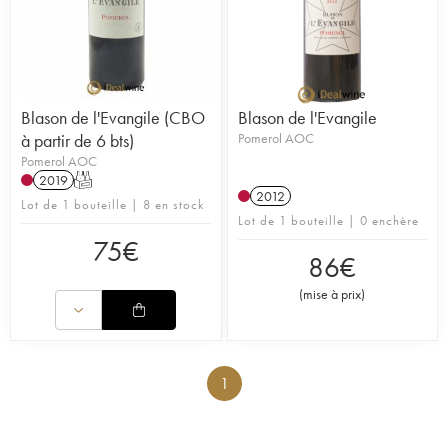
Blason de l'Evangile (CBO
Blason de l'Evangile
à partir de 6 bts)
Pomerol AOC
Pomerol AOC
2019
T
2012
Lot de 1 bouteille | 8 en stock
Lot de 1 bouteille | 0 enchère
75
€
86
€
(
mise à prix
)
1