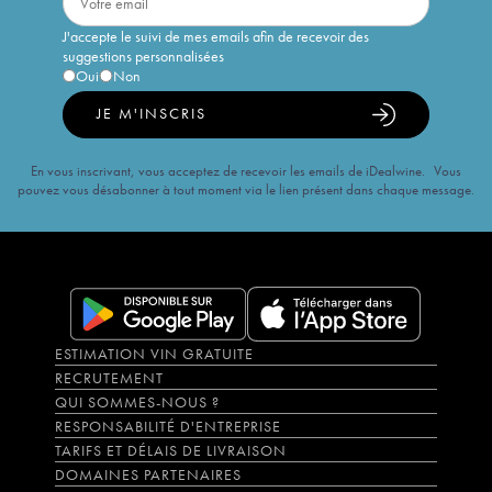
J'accepte le suivi de mes emails afin de recevoir des
suggestions personnalisées
Oui
Non
JE M'INSCRIS
En vous inscrivant, vous acceptez de recevoir les emails de iDealwine. Vous
pouvez vous désabonner à tout moment via le lien présent dans chaque message.
ESTIMATION VIN GRATUITE
RECRUTEMENT
QUI SOMMES-NOUS ?
RESPONSABILITÉ D'ENTREPRISE
TARIFS ET DÉLAIS DE LIVRAISON
DOMAINES PARTENAIRES