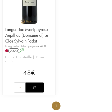
Languedoc Montpeyroux
Aupilhac (Domaine d') Le
Clos Sylvain Fadat
Languedoc Montpeyroux AOC
2020
A
Lot de 1 bouteille | 10 en
stock
48
€
1