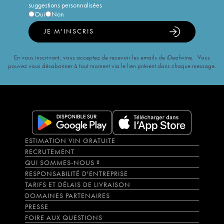
suggestions personnalisées
Oui
Non
JE M'INSCRIS
En vous inscrivant, vous acceptez de recevoir les emails de iDealwine. Vous
pouvez vous désabonner à tout moment via le lien présent dans chaque message.
ESTIMATION VIN GRATUITE
RECRUTEMENT
QUI SOMMES-NOUS ?
RESPONSABILITÉ D'ENTREPRISE
TARIFS ET DÉLAIS DE LIVRAISON
DOMAINES PARTENAIRES
PRESSE
FOIRE AUX QUESTIONS