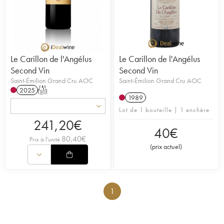
Le Carillon de l'Angélus
Le Carillon de l'Angélus
Second Vin
Second Vin
Saint-Émilion Grand Cru AOC
Saint-Émilion Grand Cru AOC
2025
T
1989
Lot de 1 bouteille | 1 enchère
241,20
€
40
€
80,40
€
Prix à l'unité
(
prix actuel
)
1