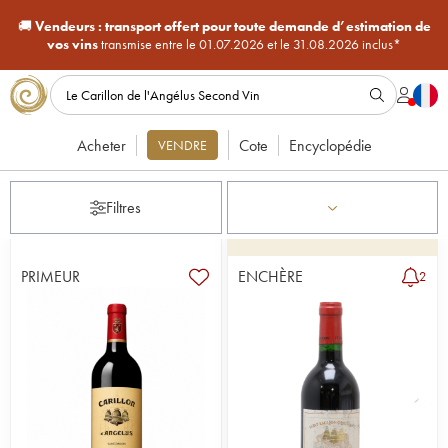
🚚
Vendeurs :
transport offert pour toute demande d’estimation de
vos vins
transmise entre le 01.07.2026 et le 31.08.2026 inclus*
Acheter
Cote
Encyclopédie
VENDRE
Filtres
PRIMEUR
ENCHÈRE
2