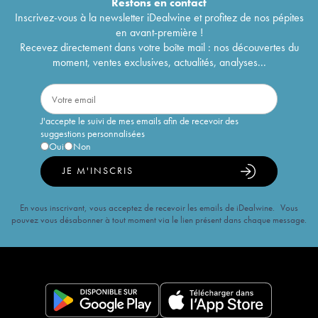
Restons en
contact
Inscrivez-vous à la newsletter iDealwine et profitez de nos pépites
en avant-première !
Recevez directement dans votre boîte mail : nos découvertes du
moment, ventes exclusives, actualités, analyses...
J'accepte le suivi de mes emails afin de recevoir des
suggestions personnalisées
Oui
Non
JE M'INSCRIS
En vous inscrivant, vous acceptez de recevoir les emails de iDealwine. Vous
pouvez vous désabonner à tout moment via le lien présent dans chaque message.