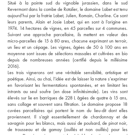
Situé à la pointe sud du vignoble jurassien, dans le sud 
Revermont dans la combe de Rotalier, le domaine Labet est tenu 
aujourd’hui par la fratrie Labet, Julien, Romain, Charline. Ce sont 
leurs parents, Alain et Josie Labet, qui en sont à l’origine en 
1974. 14 hectares de vignes, en 45 parcelles sur 4 communes. 
Suivant une approche parcellaire, ils mettent en valeur des 
micro-parcelles de 15 à 80 ares, chacune exprimant un terroir, 
un lieu et un cépage. Les vignes, âgées de 50 à 100 ans en 
moyenne sont issues de sélections massales et cultivées en bio 
depuis de nombreuses années (certifié depuis le millésime 
2016). 
Les trois vignerons ont une véritable sensibilité, artistique et 
poétique. Ainsi, au chai, l’idée est de laisser la nature s’exprimer 
en favorisant les fermentations spontanées, et en limitant les 
intrants au seul soufre (en dose infinitésimale). Les vins sont 
élevés sur lie en barriques de 228 L âgées de quatre à 15 ans, 
sans collage et souvent sans filtration. Le domaine propose 18 
cuvées parcellaires qui portent le nom du lieu-dit dont elles 
proviennent. Il s’agit essentiellement de chardonnay et de 
savagnin pour les blancs, mais aussi de poulsard, de pinot noir, 
de trousseau et de gamay (ouillés et non ouillés) pour les 