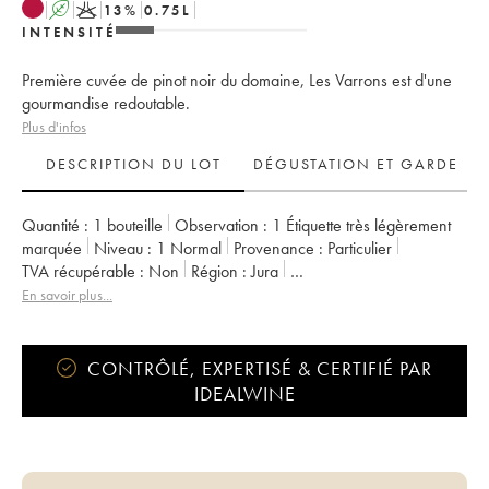
A
K
13
%
0.75
L
INTENSITÉ
Première cuvée de pinot noir du domaine, Les Varrons est d'une
gourmandise redoutable.
Plus d'infos
DESCRIPTION DU LOT
DÉGUSTATION ET GARDE
Quantité :
1 bouteille
Observation :
1 Étiquette très légèrement
marquée
Niveau :
1
Normal
Provenance :
particulier
TVA récupérable :
non
Région :
Jura
Appellation :
Côtes du Jura
En savoir plus...
Propriétaire :
Romain - Julien - Charline Labet
CONTRÔLÉ, EXPERTISÉ & CERTIFIÉ PAR
IDEALWINE