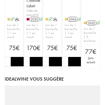
Charline
Labet
Côtes du
Jura AOC
A
K
2020
A
K
A
K
2006
A
K
2022
A
Lot de 1
Lot de 1
Lot de 1
Lot de 1
Lot de 1
bouteille
bouteille
bouteille
bouteille
bouteille
| 1 en
| 1 en
| 1 en
| 1 en
| 2
stock
stock
stock
stock
enchères
75
€
170
€
75
€
75
€
77
€
(
prix
actuel
)
IDEALWINE VOUS SUGGÈRE