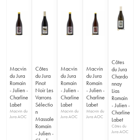
Côtes
Macvin
Côtes
Macvin
Macvin
du Jura
du Jura
du Jura
du Jura
du Jura
Chardo
Romain
Pinot
Romain
Romain
nnay
- Julien -
Noir Les
- Julien -
- Julien -
Lias
Charline
Varrons
Charline
Charline
Romain
Labet
Sélectio
Labet
Labet
- Julien -
Macvin du
n
Macvin du
Macvin du
Charline
Jura AOC
Jura AOC
Jura AOC
Massale
Labet
Romain
Côtes du
Jura AOC
- Julien -