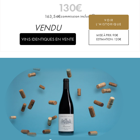
130
€
163,54
€
commission incluse
VOIR
VENDU
L'HISTORIQUE
MISE À PRIX:
90
€
VINS IDENTIQUES EN VENTE
ESTIMATION:
120
€