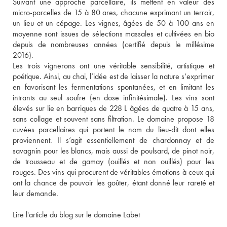
Suivant une approche parcellaire, ils mettent en valeur des 
micro-parcelles de 15 à 80 ares, chacune exprimant un terroir, 
un lieu et un cépage. Les vignes, âgées de 50 à 100 ans en 
moyenne sont issues de sélections massales et cultivées en bio 
depuis de nombreuses années (certifié depuis le millésime 
2016). 
Les trois vignerons ont une véritable sensibilité, artistique et 
poétique. Ainsi, au chai, l’idée est de laisser la nature s’exprimer 
en favorisant les fermentations spontanées, et en limitant les 
intrants au seul soufre (en dose infinitésimale). Les vins sont 
élevés sur lie en barriques de 228 L âgées de quatre à 15 ans, 
sans collage et souvent sans filtration. Le domaine propose 18 
cuvées parcellaires qui portent le nom du lieu-dit dont elles 
proviennent. Il s’agit essentiellement de chardonnay et de 
savagnin pour les blancs, mais aussi de poulsard, de pinot noir, 
de trousseau et de gamay (ouillés et non ouillés) pour les 
rouges. Des vins qui procurent de véritables émotions à ceux qui 
ont la chance de pouvoir les goûter, étant donné leur rareté et 
leur demande. 
Lire l'article du blog sur le domaine Labet