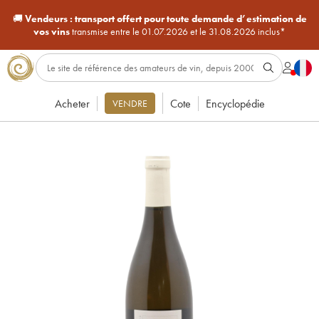
🚚
Vendeurs :
transport offert pour toute demande d’estimation de
vos vins
transmise entre le 01.07.2026 et le 31.08.2026 inclus*
Acheter
Cote
Encyclopédie
VENDRE