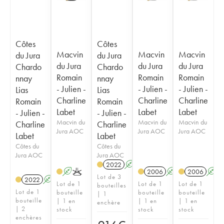
Côtes
Côtes
Macvin
Macvin
Macvin
du Jura
du Jura
du Jura
du Jura
du Jura
Chardo
Chardo
Romain
Romain
Romain
nnay
nnay
- Julien -
- Julien -
- Julien -
Lias
Lias
Charline
Charline
Charline
Romain
Romain
Labet
Labet
Labet
- Julien -
- Julien -
Macvin du
Macvin du
Macvin du
Charline
Charline
Jura AOC
Jura AOC
Jura AOC
Labet
Labet
Côtes du
Côtes du
Jura AOC
Jura AOC
2022
A
K
A
K
2006
A
K
2006
A
Lot de 3
2022
A
K
Lot de 1
Lot de 1
Lot de 1
bouteilles
Lot de 1
bouteille
bouteille
bouteille
| 1
bouteille
| 1 en
| 1 en
| 1 en
enchère
| 2
stock
stock
stock
enchères