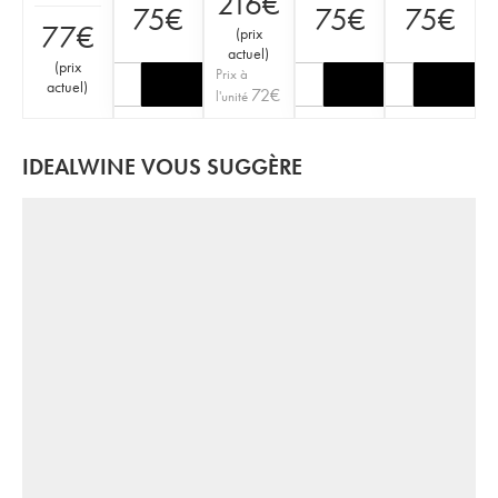
216
€
75
€
75
€
75
€
77
€
(
prix
actuel
)
(
prix
Prix à
actuel
)
72
€
l'unité
IDEALWINE VOUS SUGGÈRE