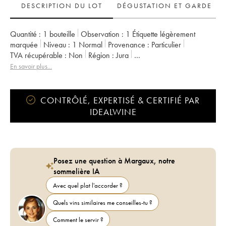
DESCRIPTION DU LOT
DÉGUSTATION ET GARDE
Quantité :
1 bouteille
Observation :
1 Étiquette légèrement
marquée
Niveau :
1
Normal
Provenance :
particulier
TVA récupérable :
non
Région :
Jura
Appellation :
Côtes du Jura
En savoir plus...
Propriétaire :
Romain - Julien - Charline Labet
CONTRÔLÉ, EXPERTISÉ & CERTIFIÉ PAR
IDEALWINE
Posez une question à Margaux, notre
sommelière IA
Avec quel plat l'accorder ?
Quels vins similaires me conseilles-tu ?
Comment le servir ?