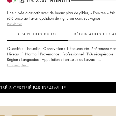
A
K
14
%
0.75
L
INTENSITÉ
Une cuvée à assortir avec de beaux plats de gibier, « l’ouvrée » fait
référence au travail quotidien du vigneron dans ses vignes.
Plus d'infos
DESCRIPTION DU LOT
DÉGUSTATION ET GA
Quantité :
1 bouteille
Observation :
1 Étiquette très légèrement ma
Niveau :
1
Normal
Provenance :
professionnel
TVA récupérable :
Région :
Languedoc
Appellation :
Terrasses du Larzac
Propriétaire :
Le Clos de la Barthassade
En savoir plus...
ISÉ & CERTIFIÉ PAR IDEALWINE