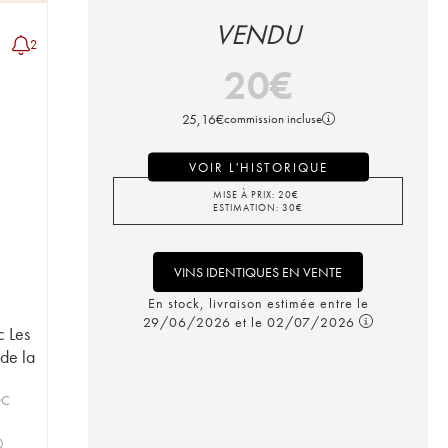
VENDU
2
20
€
25,16
€
commission incluse
VOIR L'HISTORIQUE
MISE À PRIX:
20
€
ESTIMATION:
30
€
VINS IDENTIQUES EN VENTE
En stock, livraison estimée entre le
29/06/2026 et le 02/07/2026
c Les
 de la
OC
0