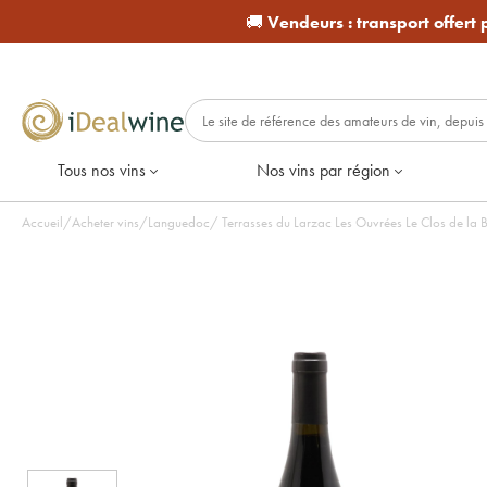
🚚
Vendeurs :
transport offert
Tous nos vins
Nos vins par région
Accueil
/
Acheter vins
/
Languedoc
/