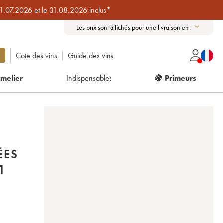
01.07.2026 et le 31.08.2026 inclus*
Les prix sont affichés pour une livraison en :
Cote des vins
Guide des vins
melier
Indispensables
🍇 Primeurs
ÉES
DE 2021