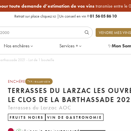
 pour toute demande d’estimation de vos vins
transmise entre le 
Retrait sur place
cliquez ici
|
Un conseil en vin ?
01 56 05 86 10
VENDRE MES VINS
Nos enchères
Services +
✨
Mon Som
Terrasses du Larzac Les Ouvrées Le Clos de la Barthassade 2021 - Lot de 1 bouteille
ENCHÈRE
TVA récupérable
TERRASSES DU LARZAC LES OUVR
LE CLOS DE LA BARTHASSA
Terrasses du Larzac AOC
FRUITS NOIRS
VIN DE GASTRONOMIE