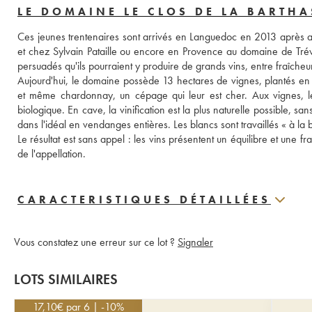
LE DOMAINE LE CLOS DE LA BARTH
Ces jeunes trentenaires sont arrivés en Languedoc en 2013 après a
et chez Sylvain Pataille ou encore en Provence au domaine de Tréval
persuadés qu'ils pourraient y produire de grands vins, entre fraîcheu
Aujourd'hui, le domaine possède 13 hectares de vignes, plantés en s
et même chardonnay, un cépage qui leur est cher. Aux vignes, le tra
biologique. En cave, la vinification est la plus naturelle possible, san
dans l'idéal en vendanges entières. Les blancs sont travaillés « à la
Le résultat est sans appel : les vins présentent un équilibre et une fr
de l'appellation. 
CARACTERISTIQUES DÉTAILLÉES
Vous constatez une erreur sur ce lot ?
Signaler
LOTS SIMILAIRES
17,10
€
par 6 | -10%