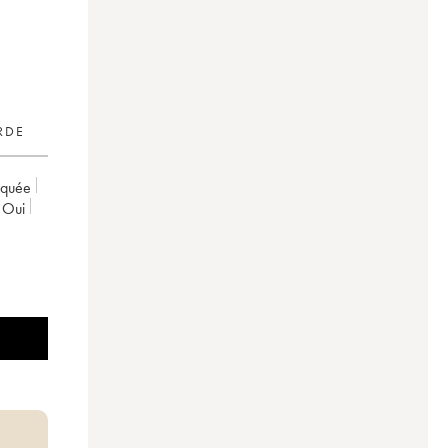
RDE
rquée
oui