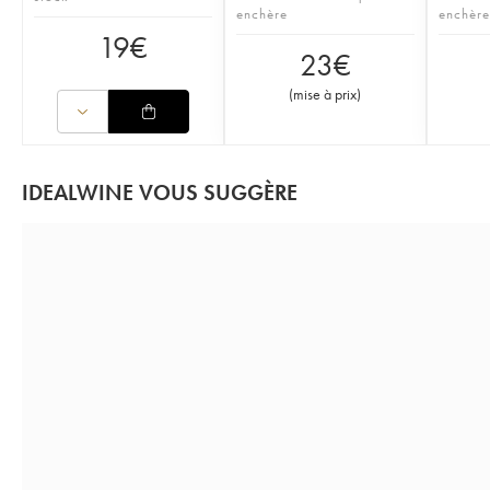
enchère
enchère
19
€
23
€
(
mise à prix
)
IDEALWINE VOUS SUGGÈRE