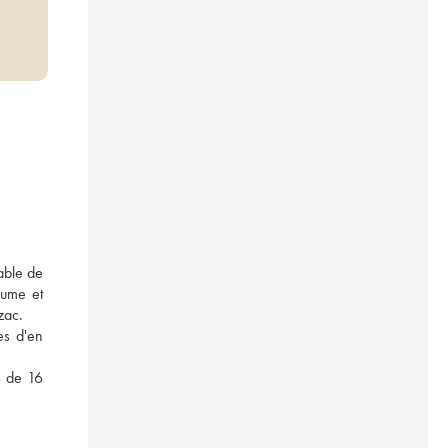
ble de 
ume et 
zac. 
s d'en 
 de 16 