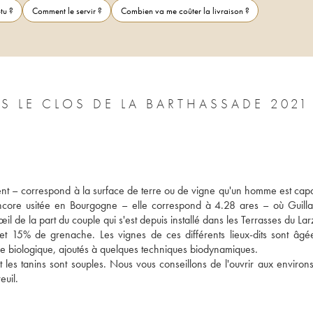
tu ?
Comment le servir ?
Combien va me coûter la livraison ?
TERRASSES DU LARZAC LES OUVRÉES LE CLOS DE LA BARTHASSADE 2021
nt – correspond à la surface de terre ou de vigne qu'un homme est capa
ncore usitée en Bourgogne – elle correspond à 4.28 ares – où Guilla
il de la part du couple qui s'est depuis installé dans les Terrasses du Lar
5% de grenache. Les vignes de ces différents lieux-dits sont âgée
ure biologique, ajoutés à quelques techniques biodynamiques. 
 les tanins sont souples. Nous vous conseillons de l'ouvrir aux environs
degrés, avec des plats tel que le faisan au chou ou la gigue de chevreuil. 