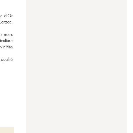
e d'Or 
arzac, 
 noirs 
ulture 
inifiés 
qualité 