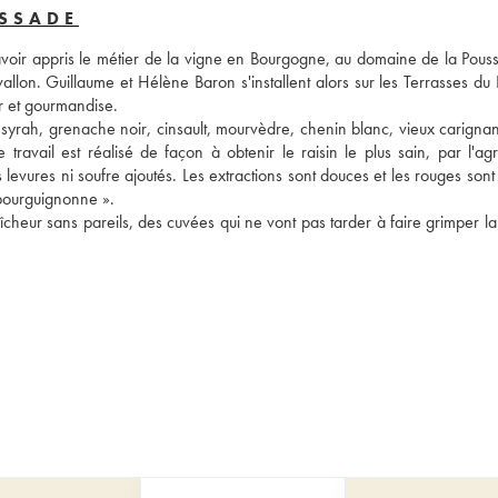
ASSADE
voir appris le métier de la vigne en Bourgogne, au domaine de la Pouss
lon. Guillaume et Hélène Baron s'installent alors sur les Terrasses du L
r et gourmandise. 
yrah, grenache noir, cinsault, mourvèdre, chenin blanc, vieux carignans
vail est réalisé de façon à obtenir le raisin le plus sain, par l'agric
s levures ni soufre ajoutés. Les extractions sont douces et les rouges sont v
 bourguignonne ». 
aîcheur sans pareils, des cuvées qui ne vont pas tarder à faire grimper la 