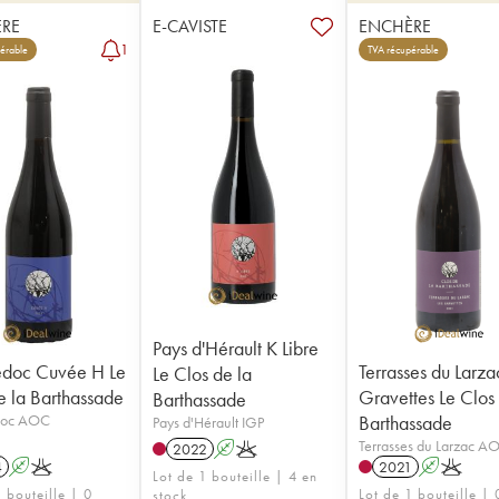
RE
E-CAVISTE
ENCHÈRE
1
érable
TVA récupérable
Pays d'Hérault K Libre
vée H Le
Terrasses du Larza
Le Clos de la
e la Barthassade
Gravettes Le Clos
Barthassade
Languedoc AOC
Barthassade
Pays d'Hérault IGP
Terrasses du Larzac A
2022
A
K
4
A
K
2021
A
K
Lot de 1 bouteille | 4 en
 bouteille | 0
Lot de 1 bouteille | 
stock