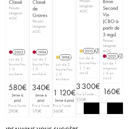
Pessac-
Brion
Classé
Classé
Léognan
Second
Pessac-
de
AOC
Léognan
Vin
Graves
AOC
(CBO à
Pessac-
Léognan
partir de
AOC
3 mgs)
Pessac-
Léognan
AOC
2015
T
2002
1994
2021
T
1998
Lot de 6
Lot de 2
Lot de 2
bouteilles
Lot de 1
bouteilles
bouteilles
Lot de 2
| 1 en
magnum
| 0
| 0
bouteilles
stock
| 6 en
enchère
enchère
| 0
stock
enchère
3 300
€
580
€
340
€
160
€
1 120
€
Prix à l'unité
(
mise à
(
mise à
550
€
prix
)
prix
)
(
mise à prix
)
Prix à l'unité
Prix à l'unité
Prix à l'unité
290
€
170
€
560
€