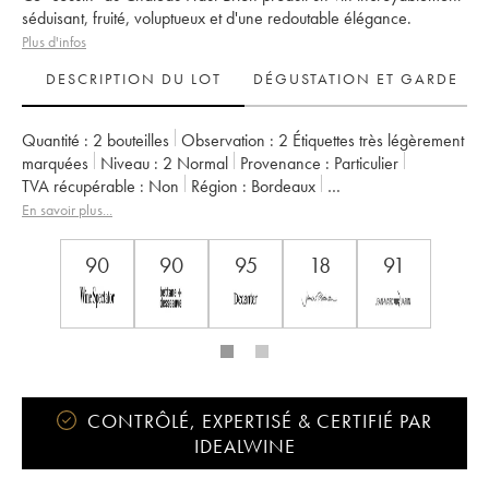
séduisant, fruité, voluptueux et d'une redoutable élégance.
Plus d'infos
DESCRIPTION DU LOT
DÉGUSTATION ET GARDE
Quantité :
2 bouteilles
Observation :
2 Étiquettes très légèrement
marquées
Niveau :
2
Normal
Provenance :
particulier
TVA récupérable :
non
Région :
Bordeaux
Appellation :
Pessac-Léognan
En savoir plus...
Classement :
Cru Classé de Graves
Propriétaire :
Domaines Clarence Dillon
90
90
95
18
91
CONTRÔLÉ, EXPERTISÉ & CERTIFIÉ PAR
IDEALWINE