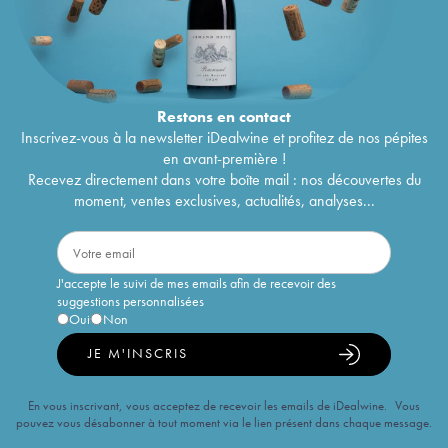
Restons en
contact
Inscrivez-vous à la newsletter iDealwine et profitez de nos pépites
en avant-première !
Recevez directement dans votre boîte mail : nos découvertes du
moment, ventes exclusives, actualités, analyses...
J'accepte le suivi de mes emails afin de recevoir des
suggestions personnalisées
Oui
Non
JE M'INSCRIS
En vous inscrivant, vous acceptez de recevoir les emails de iDealwine. Vous
pouvez vous désabonner à tout moment via le lien présent dans chaque message.