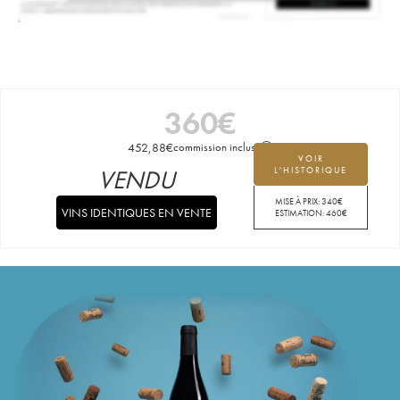
360
€
452,88
€
commission incluse
VOIR
VENDU
L'HISTORIQUE
MISE À PRIX:
340
€
VINS IDENTIQUES EN VENTE
ESTIMATION:
460
€