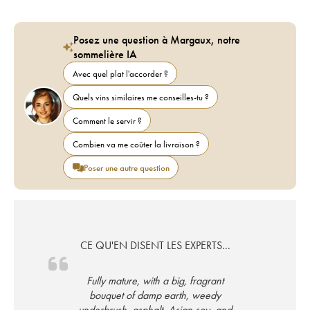
Posez une question à Margaux, notre
sommelière IA
Avec quel plat l'accorder ?
Quels vins similaires me conseilles-tu ?
Comment le servir ?
Combien va me coûter la livraison ?
Poser une autre question
CE QU'EN DISENT LES EXPERTS...
Fully mature, with a big, fragrant
bouquet of damp earth, weedy
underbrush, asphalt, Asian soy, and