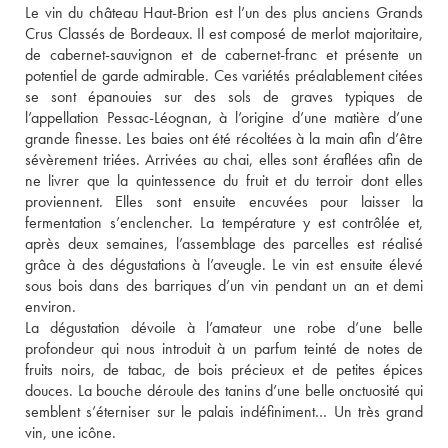
Le vin du château Haut-Brion est l’un des plus anciens Grands 
Crus Classés de Bordeaux. Il est composé de merlot majoritaire, 
de cabernet-sauvignon et de cabernet-franc et présente un 
potentiel de garde admirable. Ces variétés préalablement citées 
se sont épanouies sur des sols de graves typiques de 
l’appellation Pessac-Léognan, à l’origine d’une matière d’une 
grande finesse. Les baies ont été récoltées à la main afin d’être 
sévèrement triées. Arrivées au chai, elles sont éraflées afin de 
ne livrer que la quintessence du fruit et du terroir dont elles 
proviennent. Elles sont ensuite encuvées pour laisser la 
fermentation s’enclencher. La température y est contrôlée et, 
après deux semaines, l’assemblage des parcelles est réalisé 
grâce à des dégustations à l’aveugle. Le vin est ensuite élevé 
sous bois dans des barriques d’un vin pendant un an et demi 
environ. 
La dégustation dévoile à l’amateur une robe d’une belle 
profondeur qui nous introduit à un parfum teinté de notes de 
fruits noirs, de tabac, de bois précieux et de petites épices 
douces. La bouche déroule des tanins d’une belle onctuosité qui 
semblent s’éterniser sur le palais indéfiniment… Un très grand 
vin, une icône.