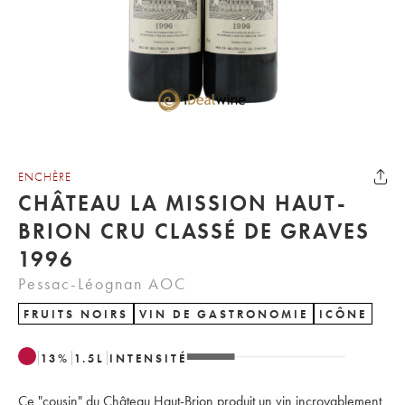
ENCHÈRE
CHÂTEAU LA MISSION HAUT-
BRION CRU CLASSÉ DE GRAVES
1996
Pessac-Léognan AOC
FRUITS NOIRS
VIN DE GASTRONOMIE
ICÔNE
13
%
1.5
L
INTENSITÉ
Ce "cousin" du Château Haut-Brion produit un vin incroyablement