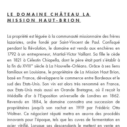
LE DOMAINE CHÂTEAU LA
MISSION HAUT-BRION
La propriété est léguée à la communauté missionnaire des frères 
lazaristes, ordre fondé par Saint-Vincent de Paul. Confisqué 
pendant la Révolution, le domaine est vendu aux enchères en 
1792 à un entrepreneur, Martial-Victor Vaillant. Sa fille le cède 
en 1821 à Célestin Chiapella, dont le père était parti s’établir à 
la fin du XVIII° siècle à La Nouvelle-Orléans. Grâce à ses liens 
familiaux en Louisiane, le propriétaire de La Mission Haut Brion, 
basé en France, développera le commerce entre Bordeaux et le 
sud des Etats-Unis. Son vin est alors très renommé en France, 
aux Etats-Unis mais aussi en Grande Bretagne, où il reçoit la 
Médaille d’or à l’Exposition universelle de Londres en 1862. 
Revendu en 1884, le domaine connaîtra une succession de 
propriétaires jusqu’à son rachat en 1919 par Frédéric Otto 
Woltner. Ce négociant réputé mettra en œuvre des procédés 
innovants pour l’époque, tels que les cuves de fermentation en 
acier vitrifié. Lorsque ses descendants le mettent en vente en 