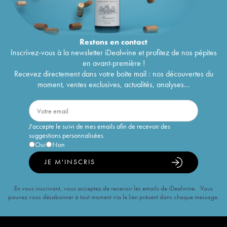
Restons en
contact
Inscrivez-vous à la newsletter iDealwine et profitez de nos pépites
en avant-première !
Recevez directement dans votre boîte mail : nos découvertes du
moment, ventes exclusives, actualités, analyses...
J'accepte le suivi de mes emails afin de recevoir des
suggestions personnalisées
Oui
Non
JE M'INSCRIS
En vous inscrivant, vous acceptez de recevoir les emails de iDealwine. Vous
pouvez vous désabonner à tout moment via le lien présent dans chaque message.