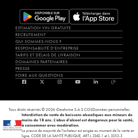
ESTIMATION VIN GRATUITE
RECRUTEMENT
QUI SOMMES-NOUS ?
RESPONSABILITÉ D'ENTREPRISE
TARIFS ET DÉLAIS DE LIVRAISON
DOMAINES PARTENAIRES
PRESSE
FOIRE AUX QUESTIONS
Tous droits réservés © 2026 iDealwine S.A.S.
CGS
Données personnelles
Interdiction de vente de boissons alcooliques aux mineurs de
moins de 18 ans. L'abus d'alcool est dangereux pour la santé,
à consommer avec modération.
La preuve de majorité de l'acheteur est exigée au moment de la vente en
ligne. CODE DE LA SANTÉ PUBLIQUE, ART.L.3342-1 et L.3353-3