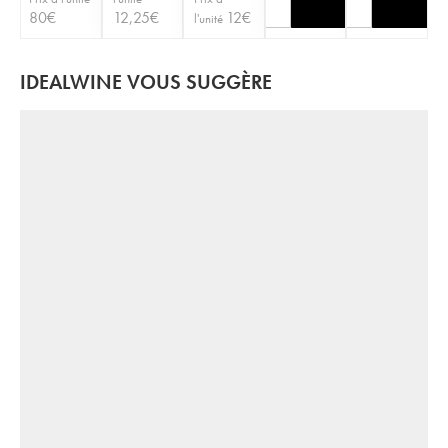
80
€
12,25
€
12
€
l'unité
IDEALWINE VOUS SUGGÈRE