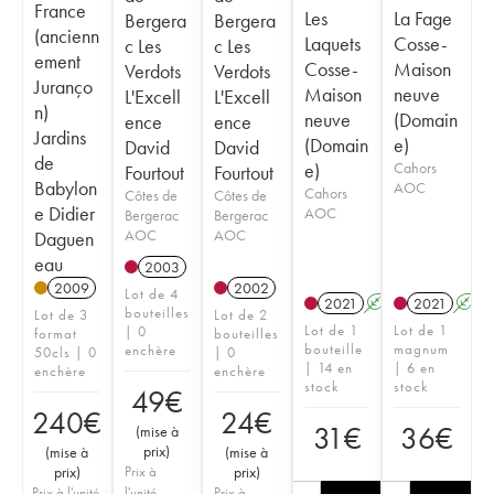
France
Les
La Fage
Bergera
Bergera
(ancienn
Laquets
Cosse-
c Les
c Les
ement
Cosse-
Maison
Verdots
Verdots
Juranço
Maison
neuve
L'Excell
L'Excell
n)
neuve
(Domain
ence
ence
Jardins
(Domain
e)
David
David
de
e)
Cahors
Fourtout
Fourtout
Babylon
AOC
Cahors
Côtes de
Côtes de
e Didier
AOC
Bergerac
Bergerac
AOC
AOC
Daguen
eau
2003
2009
2002
Lot de 4
2021
A
2021
A
bouteilles
Lot de 3
Lot de 2
Lot de 1
Lot de 1
| 0
format
bouteilles
bouteille
magnum
enchère
50cls | 0
| 0
| 14 en
| 6 en
enchère
enchère
stock
stock
49
€
240
€
24
€
31
€
36
€
(
mise à
prix
)
(
mise à
(
mise à
prix
)
Prix à
prix
)
Prix à l'unité
l'unité
Prix à