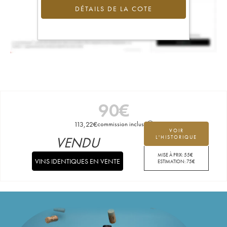
DÉTAILS DE LA COTE
90
€
113,22
€
commission incluse
VOIR
VENDU
L'HISTORIQUE
MISE À PRIX:
55
€
VINS IDENTIQUES EN VENTE
ESTIMATION:
75
€