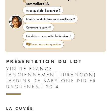
sommelière IA
Avec quel plat l'accorder ?
Quels vins similaires me conseilles-tu ?
Comment le servir ?
Combien va me coûter la livraison ?
Poser une autre question
PRÉSENTATION DU LOT
VIN DE FRANCE
(ANCIENNEMENT JURANÇON)
JARDINS DE BABYLONE DIDIER
DAGUENEAU 2014
LA CUVÉE