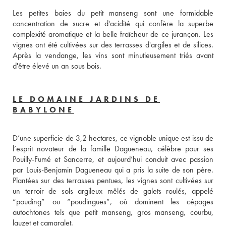
Les petites baies du petit manseng sont une formidable 
concentration de sucre et d'acidité qui confère la superbe 
complexité aromatique et la belle fraîcheur de ce jurançon. Les 
vignes ont été cultivées sur des terrasses d'argiles et de silices. 
Après la vendange, les vins sont minutieusement triés avant 
d'être élevé un an sous bois.
LE DOMAINE JARDINS DE
BABYLONE
D’une superficie de 3,2 hectares, ce vignoble unique est issu de 
l’esprit novateur de la famille Dagueneau, célèbre pour ses 
Pouilly-Fumé et Sancerre, et aujourd’hui conduit avec passion 
par Louis-Benjamin Dagueneau qui a pris la suite de son père. 
Plantées sur des terrasses pentues, les vignes sont cultivées sur 
un terroir de sols argileux mêlés de galets roulés, appelé 
“pouding” ou “poudingues”, où dominent les cépages 
autochtones tels que petit manseng, gros manseng, courbu, 
lauzet et camaralet.