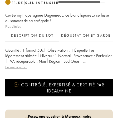
11.5
%
0.5
L
INTENSITÉ
Cuvée mythique signée Dagueneau, ce blanc liquoreux se hisse
au sommet de sa catégorie !
Plus d'infos
DESCRIPTION DU LOT
DÉGUSTATION ET GARDE
Quantité :
1 format 50cl
Observation :
1 Étiquette très
légèrement abimée
Niveau :
1
Normal
Provenance :
particulier
TVA récupérable :
non
Région :
Sud Ouest
Appellation :
Vin de France (anciennement Jurançon)
En savoir plus...
Propriétaire :
Didier Dagueneau
CONTRÔLÉ, EXPERTISÉ & CERTIFIÉ PAR
IDEALWINE
Posez une question à Margaux, notre