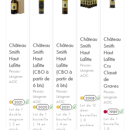
Château
Château
Château
Château
Château
Smith
Smith
Smith
Smith
Smith
Haut
Haut
Haut
Haut
Haut
Lafitte
Lafitte
Lafitte
Lafitte
Lafitte
Pessac-
Cru
Léognan
Pessac-
(CBO à
(CBO à
Classé
AOC
Léognan
partir de
partir de
de
AOC
6 bts)
6 bts)
Graves
Pessac-
Pessac-
Pessac-
Léognan
Léognan
Léognan
2008
A
T
AOC
AOC
AOC
2021
A
T
Lot de 12
2020
A
T
2021
A
T
Lot de 1
demi
1989
A
double
Lot de 1
Lot de 1
bouteilles
Lot de 1
magnum
bouteille
bouteille
| 0
bouteille
| 2 en
| 14 en
| 4 en
enchère
| 0
stock
stock
stock