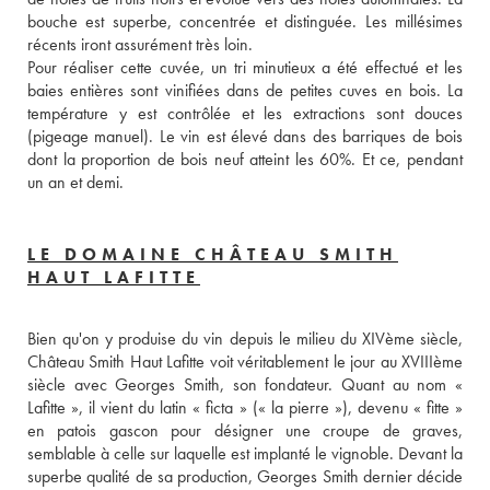
bouche est superbe, concentrée et distinguée. Les millésimes 
récents iront assurément très loin. 
Pour réaliser cette cuvée, un tri minutieux a été effectué et les 
baies entières sont vinifiées dans de petites cuves en bois. La 
température y est contrôlée et les extractions sont douces 
(pigeage manuel). Le vin est élevé dans des barriques de bois 
dont la proportion de bois neuf atteint les 60%. Et ce, pendant 
un an et demi.
LE DOMAINE CHÂTEAU SMITH
HAUT LAFITTE
Bien qu'on y produise du vin depuis le milieu du XIVème siècle, 
Château Smith Haut Lafitte voit véritablement le jour au XVIIIème 
siècle avec Georges Smith, son fondateur. Quant au nom « 
Lafitte », il vient du latin « ficta » (« la pierre »), devenu « fitte » 
en patois gascon pour désigner une croupe de graves, 
semblable à celle sur laquelle est implanté le vignoble. Devant la 
superbe qualité de sa production, Georges Smith dernier décide 