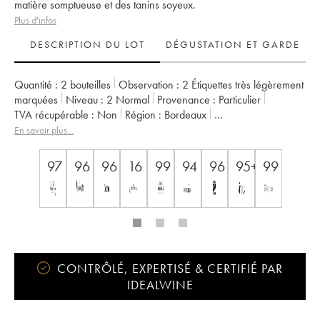
matière somptueuse et des tanins soyeux.
Plus d'infos
DESCRIPTION DU LOT
DÉGUSTATION ET GARDE
Quantité :
2 bouteilles
Observation :
2 Étiquettes très légèrement
marquées
Niveau :
2
Normal
Provenance :
particulier
TVA récupérable :
non
Région :
Bordeaux
Appellation :
Pessac-Léognan
En savoir plus...
Classement :
Cru Classé de Graves
Propriétaire :
Famille Cathiard
97
96
96
16
99
94
96
95+
99
CONTRÔLÉ, EXPERTISÉ & CERTIFIÉ PAR
IDEALWINE