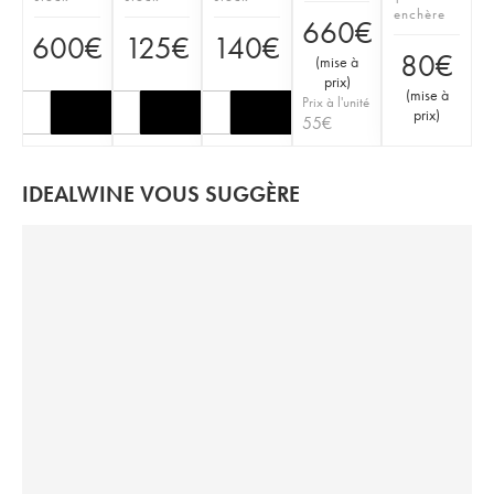
enchère
660
€
600
€
125
€
140
€
80
€
(
mise à
prix
)
(
mise à
Prix à l'unité
prix
)
55
€
IDEALWINE VOUS SUGGÈRE