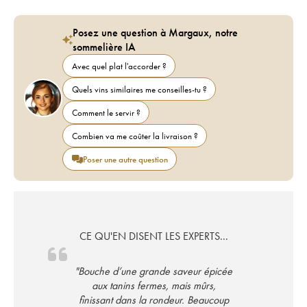
Posez une question à Margaux, notre
sommelière IA
Avec quel plat l'accorder ?
Quels vins similaires me conseilles-tu ?
Comment le servir ?
Combien va me coûter la livraison ?
Poser une autre question
CE QU'EN DISENT LES EXPERTS...
"Bouche d’une grande saveur épicée
aux tanins fermes, mais mûrs,
finissant dans la rondeur. Beaucoup