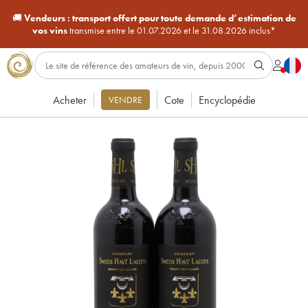
🚚
Vendeurs :
transport offert pour toute demande d’estimation de
vos vins
transmise entre le 01.07.2026 et le 31.08.2026 inclus*
Acheter
Cote
Encyclopédie
VENDRE