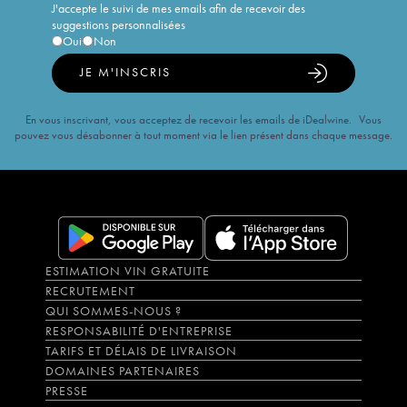
J'accepte le suivi de mes emails afin de recevoir des
suggestions personnalisées
Oui
Non
JE M'INSCRIS
En vous inscrivant, vous acceptez de recevoir les emails de iDealwine. Vous
pouvez vous désabonner à tout moment via le lien présent dans chaque message.
ESTIMATION VIN GRATUITE
RECRUTEMENT
QUI SOMMES-NOUS ?
RESPONSABILITÉ D'ENTREPRISE
TARIFS ET DÉLAIS DE LIVRAISON
DOMAINES PARTENAIRES
PRESSE