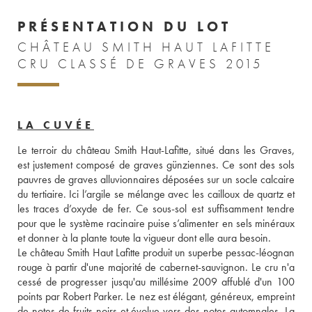
PRÉSENTATION DU LOT
CHÂTEAU SMITH HAUT LAFITTE
CRU CLASSÉ DE GRAVES 2015
LA CUVÉE
Le terroir du château Smith Haut-Lafitte, situé dans les Graves, 
est justement composé de graves günziennes. Ce sont des sols 
pauvres de graves alluvionnaires déposées sur un socle calcaire 
du tertiaire. Ici l’argile se mélange avec les cailloux de quartz et 
les traces d’oxyde de fer. Ce sous-sol est suffisamment tendre 
pour que le système racinaire puise s’alimenter en sels minéraux 
et donner à la plante toute la vigueur dont elle aura besoin. 
Le château Smith Haut Lafitte produit un superbe pessac-léognan 
rouge à partir d'une majorité de cabernet-sauvignon. Le cru n'a 
cessé de progresser jusqu'au millésime 2009 affublé d'un 100 
points par Robert Parker. Le nez est élégant, généreux, empreint 
de notes de fruits noirs et évolue vers des notes automnales. La 