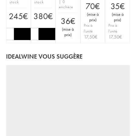
| 0
stock
stock
70
€
35
€
enchère
245
€
380
€
(
mise à
(
mise à
36
€
prix
)
prix
)
Prix à
Prix à
(
mise à
l'unité
l'unité
prix
)
17,50
€
17,50
€
IDEALWINE VOUS SUGGÈRE