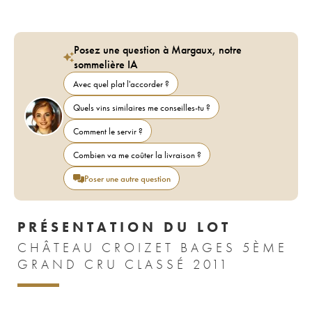
Posez une question à Margaux, notre
sommelière IA
Avec quel plat l'accorder ?
Quels vins similaires me conseilles-tu ?
Comment le servir ?
Combien va me coûter la livraison ?
Poser une autre question
PRÉSENTATION DU LOT
CHÂTEAU CROIZET BAGES 5ÈME
GRAND CRU CLASSÉ 2011