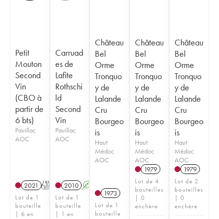
Château
Château
Château
Petit
Carruad
Bel
Bel
Bel
Mouton
es de
Orme
Orme
Orme
Second
Lafite
Tronquo
Tronquo
Tronquo
Vin
Rothschi
y de
y de
y de
(CBO à
ld
Lalande
Lalande
Lalande
partir de
Second
Cru
Cru
Cru
6 bts)
Vin
Bourgeo
Bourgeo
Bourgeo
Pauillac
Pauillac
is
is
is
AOC
AOC
Haut
Haut
Haut
Médoc
Médoc
Médoc
AOC
AOC
AOC
1979
1979
Lot de 4
Lot de 2
2021
T
2010
A
bouteilles
bouteilles
1973
Lot de 1
Lot de 1
| 0
| 0
Lot de 1
bouteille
bouteille
enchère
enchère
bouteille
| 6 en
| 1 en