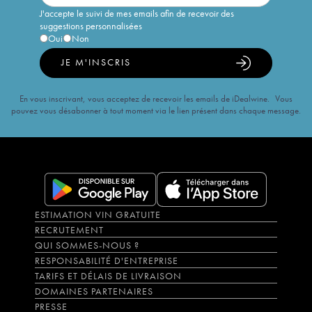
J'accepte le suivi de mes emails afin de recevoir des
suggestions personnalisées
Oui
Non
JE M'INSCRIS
En vous inscrivant, vous acceptez de recevoir les emails de iDealwine. Vous
pouvez vous désabonner à tout moment via le lien présent dans chaque message.
ESTIMATION VIN GRATUITE
RECRUTEMENT
QUI SOMMES-NOUS ?
RESPONSABILITÉ D'ENTREPRISE
TARIFS ET DÉLAIS DE LIVRAISON
DOMAINES PARTENAIRES
PRESSE