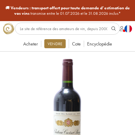
🚚
Vendeurs :
transport offert pour toute demande d’estimation de
vos vins
transmise entre le 01.07.2026 et le 31.08.2026 inclus*
Acheter
Cote
Encyclopédie
VENDRE