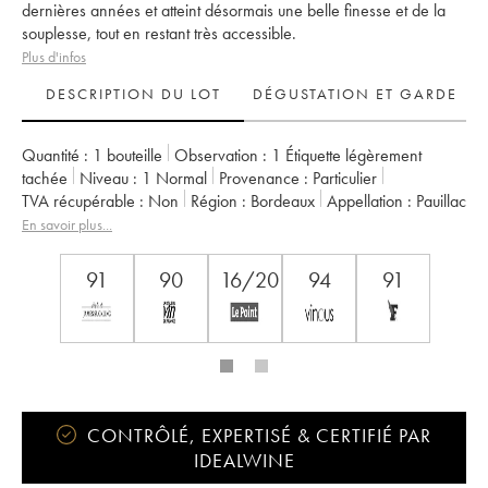
dernières années et atteint désormais une belle finesse et de la
souplesse, tout en restant très accessible.
Plus d'infos
DESCRIPTION DU LOT
DÉGUSTATION ET GARDE
Quantité :
1 bouteille
Observation :
1 Étiquette légèrement
tachée
Niveau :
1
Normal
Provenance :
particulier
TVA récupérable :
non
Région :
Bordeaux
Appellation :
Pauillac
Classement :
5ème Grand Cru Classé
En savoir plus...
Propriétaire :
Jean-Michel Quié
91
90
16/20
94
91
CONTRÔLÉ, EXPERTISÉ & CERTIFIÉ PAR
IDEALWINE