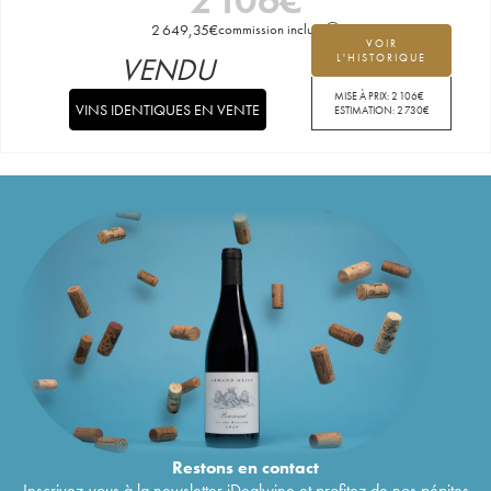
2 649,35
€
commission incluse
VOIR
VENDU
L'HISTORIQUE
MISE À PRIX:
2 106
€
VINS IDENTIQUES EN VENTE
ESTIMATION:
2 730
€
Restons en
contact
Inscrivez-vous à la newsletter iDealwine et profitez de nos pépites