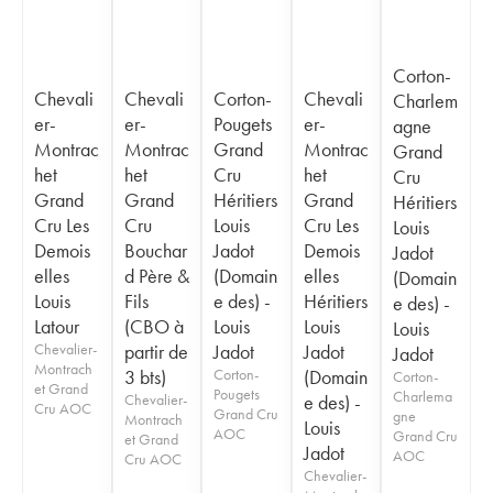
Corton-
Chevali
Chevali
Corton-
Chevali
Charlem
er-
er-
Pougets
er-
agne
Montrac
Montrac
Grand
Montrac
Grand
het
het
Cru
het
Cru
Grand
Grand
Héritiers
Grand
Héritiers
Cru Les
Cru
Louis
Cru Les
Louis
Demois
Bouchar
Jadot
Demois
Jadot
elles
d Père &
(Domain
elles
(Domain
Louis
Fils
e des) -
Héritiers
e des) -
Latour
(CBO à
Louis
Louis
Louis
Chevalier-
partir de
Jadot
Jadot
Jadot
Montrach
3 bts)
Corton-
(Domain
Corton-
et Grand
Pougets
Charlema
Chevalier-
e des) -
Cru AOC
Grand Cru
gne
Montrach
Louis
AOC
Grand Cru
et Grand
Jadot
AOC
Cru AOC
Chevalier-