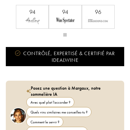
Région :
Bourgogne
Appellation :
Chevalier-Montrachet
Classement :
Grand Cru
94
94
96
Propriétaire :
Héritiers Louis Jadot (Domaine des) - Louis Jadot
CONTRÔLÉ, EXPERTISÉ & CERTIFIÉ PAR
IDEALWINE
Posez une question à Margaux, notre
sommelière IA
Avec quel plat l'accorder ?
Quels vins similaires me conseilles-tu ?
Comment le servir ?