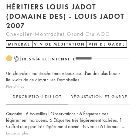
HÉRITIERS LOUIS JADOT
(DOMAINE DES) - LOUIS JADOT
2007
Chevalier-Montrachet Grand Cru AOC
MINÉRAL
VIN DE MÉDITATION
VIN DE GARDE
T
13.5
%
4.5
L
INTENSITÉ
Un chevalier-montrachet majestueux issu d'un des plus beaux
lieux-dits de ce climat : Les Demoiselles
Plus d'infos
DESCRIPTION DU LOT
DÉGUSTATION ET GARDE
Quantité :
6 bouteilles
Observations :
6 Étiquettes très
légèrement marquées
,
6 Étiquettes très légèrement tachées
,
1
Coffret d'origine très légèrement abimé
Niveau :
6
Normal
Provenance :
professionnel
TVA récupérable :
oui
En savoir plus...