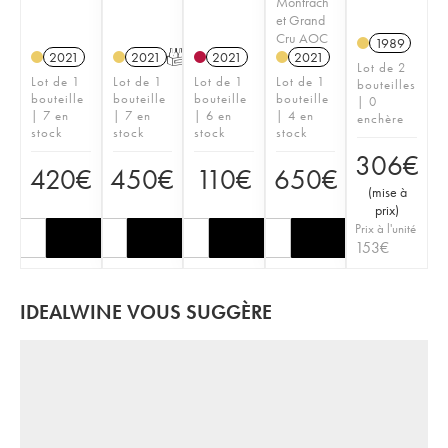
Montrach
et Grand
Cru AOC
1989
2021
2021
T
2021
2021
Lot de 2
Lot de 1
Lot de 1
Lot de 1
Lot de 1
bouteilles
bouteille
bouteille
bouteille
bouteille
| 0
| 7 en
| 7 en
| 6 en
| 4 en
enchère
stock
stock
stock
stock
306
€
420
€
450
€
110
€
650
€
(
mise à
prix
)
Prix à l'unité
153
€
IDEALWINE VOUS SUGGÈRE