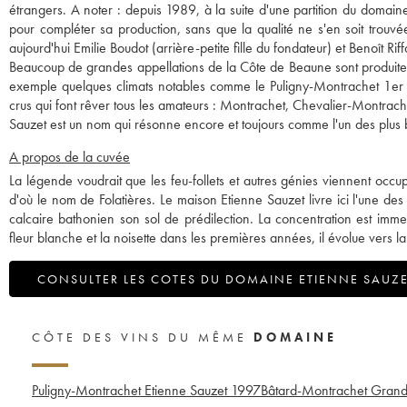
étrangers. A noter : depuis 1989, à la suite d'une partition du doma
pour compléter sa production, sans que la qualité ne s'en soit trouvé
aujourd'hui Emilie Boudot (arrière-petite fille du fondateur) et Benoît R
Beaucoup de grandes appellations de la Côte de Beaune sont produites 
exemple quelques climats notables comme le Puligny-Montrachet 1er 
crus qui font rêver tous les amateurs : Montrachet, Chevalier-Montra
Sauzet est un nom qui résonne encore et toujours comme l'un des pl
A propos de la cuvée
La légende voudrait que les feu-follets et autres génies viennent occup
d'où le nom de Folatières. Le maison Etienne Sauzet livre ici l'une des
calcaire bathonien son sol de prédilection. La concentration est imm
fleur blanche et la noisette dans les premières années, il évolue vers l
CONSULTER LES COTES DU DOMAINE ETIENNE SAUZ
CÔTE DES VINS DU MÊME
DOMAINE
Puligny-Montrachet Etienne Sauzet
1997
Bâtard-Montrachet Grand