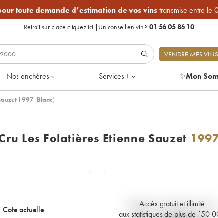
 pour toute demande d’estimation de vos vins
transmise entre le 
Retrait sur place
cliquez ici
|
Un conseil en vin ?
01 56 05 86 10
VENDRE MES VINS
Nos enchères
Services +
✨
Mon Som
Sauzet 1997 (Blanc)
ru Les Folatières Etienne Sauzet
199
Accès gratuit et illimité
Tendance actuelle de la cote
Cote actuelle
aux statistiques de plus de 150 