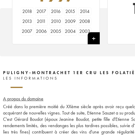
2018
2017
2016
2015
2014
2013
2011
2010
2009
2008
2007
2006
2005
2004
2003
2001
2000
1998
1997
1996
1992
PULIGNY-MONTRACHET 1ER CRU LES FOLATIÈ
LES INFORMATIONS
A propos du domaine
Créé dans la première moitié du XXème siècle après avoir reçu quelq
acquérant de nouvelles vignes. Tout de suite, Etienne Sauzet a su produ
C'est Gérard Boudot (époux Jeanine Boudot, petite fille d'Etienne 
rendements limités, des vendanges les plus tardives possibles, suivie 
lies très fines) contribuent à créer des vins d'une grande régulari