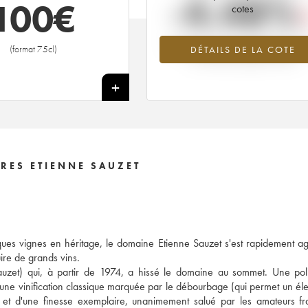
-4.48%
100
€
cotes
Tendance à la baisse du millésime 1
(format 75cl)
DÉTAILS DE LA COTE
en 2026 par rapport à 2025
+
RES ETIENNE SAUZET
ues vignes en héritage, le domaine Etienne Sauzet s'est rapidement a
ire de grands vins.
Sauzet) qui, à partir de 1974, a hissé le domaine au sommet. Une pol
d'une vinification classique marquée par le débourbage (qui permet un él
té et d'une finesse exemplaire, unanimement salué par les amateurs fr