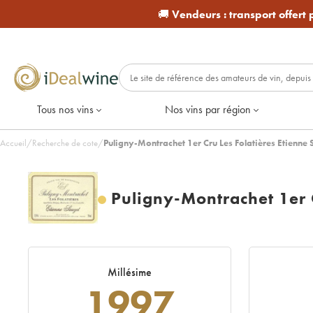
🚚
Vendeurs :
transport offert
Tous nos vins
Nos vins par région
Accueil
/
Recherche de cote
/
Puligny-Montrachet 1er Cru Les Folatières Etienne 
Puligny-Montrachet 1er C
Millésime
1997