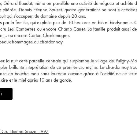
ine, Gérard Boudot, mène en parallèle une activité de négoce et achète 
e altérée. Depuis Etienne Sauzet, quatre générations se sont succédées,
iffault qui s'occupent du domaine depuis 20 ans.
par la famille, qui exploite plus de 10 hectares en bio et biodynamie. C
cru Les Combettes ou encore Champ Canet. La famille produit aussi d
chet... ou encore Corton Charlemagne.
us beaux hommages au chardonnay.
er la nuit cette parcelle centrale qui surplombe le village de Puligny-Mo
 plus brillante inteprétation de ce premier cru mythe. Le chardonnay trou
ense en bouche mais sans lourdeur aucune grâce à l'acidité de ce terroi
a cire et le miel après 10 ans de garde.
ET
 Cru Etienne Sauzet
1997