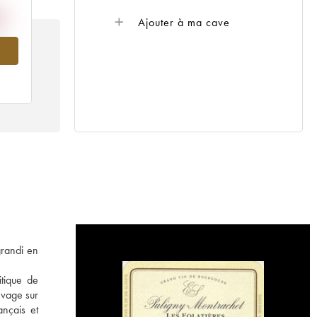
Ajouter à ma cave
997
grandi en
itique de
evage sur
ançais et