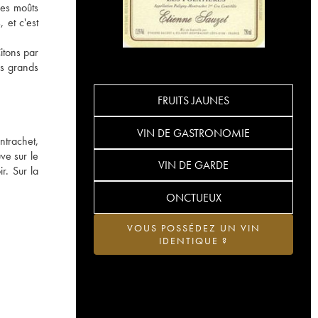
des moûts
 et c'est
itons par
es grands
FRUITS JAUNES
VIN DE GASTRONOMIE
ntrachet,
ve sur le
VIN DE GARDE
r. Sur la
ONCTUEUX
VOUS POSSÉDEZ UN VIN
IDENTIQUE ?