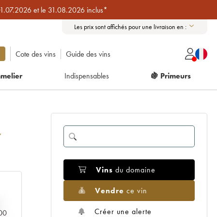
01.07.2026 et le 31.08.2026 inclus*
Les prix sont affichés pour une livraison en :
Cote des vins
Guide des vins
melier
Indispensables
🍇 Primeurs
7
Vins
du domaine
Vendre
ce vin
Créer une alerte
000