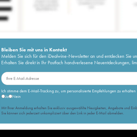
Bleiben Sie mit uns in Kontakt
Melden Sie sich für den iDealwine-Newsletter an und entdecken Sie u
Erhalten Sie direkt in Ihr Postfach handverlesene Neuentdeckungen, lim
Ich stimme dem E-Mail-Tracking zu, um personalisierte Empfehlungen zu erhalten
Ja
Nein
Mit Ihrer Anmeldung erhalten Sie exklusiv ausgewählte Neuigkeiten, Angebote und Einb
Sie können sich jederzeit unkompliziert über den Link in jeder E-Mail abmelden.