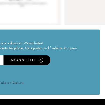
nsere exklusiven Weinschätze!
itierte Angebote, Neuigkeiten und fundierte Analysen.
ABONNIEREN
licke von iDealwine.