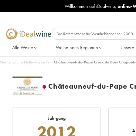
Willkommen auf iDealwine,
online-
Alle Weine
Weine nach Regionen
Unsere 
Startseite
/
Eine Notierung suchen
/
Châteauneuf-du-Pape Croix de Bois Chapouti
Châteauneuf-du-Pape Cr
Jahrgang
2012
A