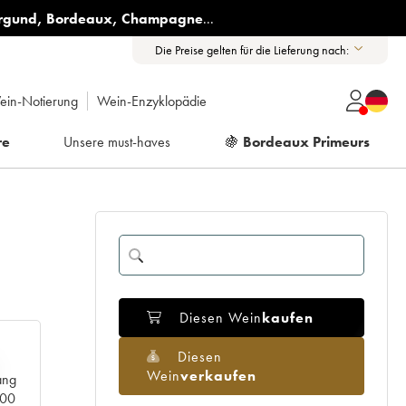
rgund
,
Bordeaux
,
Champagne
...
Die Preise gelten für die Lieferung nach:
ein-Notierung
Wein-Enzyklopädie
re
Unsere must-haves
🍇
Bordeaux Primeurs
Diesen Wein
kaufen
Diesen
Wein
verkaufen
ang
000