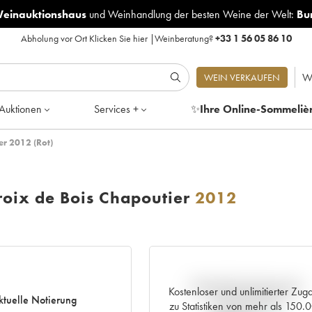
Weinauktionshaus
und
Weinhandlung der besten Weine der Welt:
Bu
Abholung vor Ort
Klicken Sie hier
|
Weinberatung?
+33 1 56 05 86 10
W
WEIN VERKAUFEN
Auktionen
Services +
✨
Ihre Online-Sommeliè
er 2012 (Rot)
oix de Bois Chapoutier
2012
Aktuelle Entwicklung der
Kostenloser und unlimitierter Zug
ktuelle Notierung
Preisnotierung
zu Statistiken von mehr als 150.