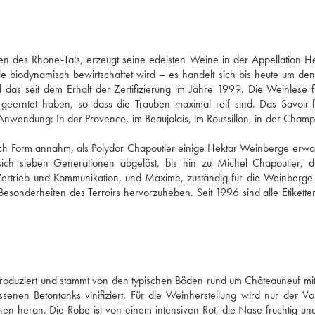
en des Rhone-Tals, erzeugt seine edelsten Weine in der Appellation H
e biodynamisch bewirtschaftet wird – es handelt sich bis heute um de
as seit dem Erhalt der Zertifizierung im Jahre 1999. Die Weinlese f
geerntet haben, so dass die Trauben maximal reif sind. Das Savoir-
nwendung: In der Provence, im Beaujolais, im Roussillon, in der Cham
ich Form annahm, als Polydor Chapoutier einige Hektar Weinberge erwa
ich sieben Generationen abgelöst, bis hin zu Michel Chapoutier, d
r Vertrieb und Kommunikation, und Maxime, zuständig für die Weinberg
 Besonderheiten des Terroirs hervorzuheben. Seit 1996 sind alle Etikette
produziert und stammt von den typischen Böden rund um Châteauneuf m
nen Betontanks vinifiziert. Für die Weinherstellung wird nur der Vo
hen heran. Die Robe ist von einem intensiven Rot, die Nase fruchtig un