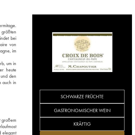
ermitage.
n größten
indet bei
faire von
pagne, im
rb, um in
er heute
e und den
n auch in
SCHWARZE FRÜCHTE
GASTRONOMISCHER WEIN
it großem
KRÄFTIG
rlaufmost
d elegant