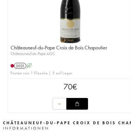
Châteauneuf-du-Pape Croix de Bois Chapoutier
Châteauneuf-du-Pape AOC
2021
A
Posten von 1 Flasche | 5 auf Lager
70
€
CHÂTEAUNEUF-DU-PAPE CROIX DE BOIS CHA
INFORMATIONEN