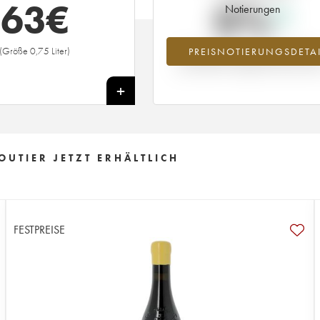
63
€
0%
Notierungen
(Größe 0,75 Liter)
PREISNOTIERUNGSDETAI
Preisanstiegs des Jahrgangs 2012 i
Jahr 2026 im Vergleich zum Jahr 20
+
UTIER JETZT ERHÄLTLICH
FESTPREISE