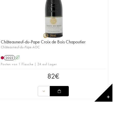
Châteauneuf-du-Pape Croix de Bois Chapoutier
Châteauneuf-du-Pape AOC
2023
A
Posten von 1 Flasche | 24 auf Lager
82
€
✕