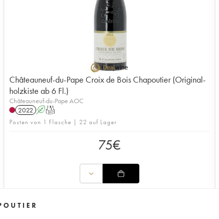
Châteauneuf-du-Pape Croix de Bois Chapoutier (Original-
holzkiste ab 6 Fl.)
Châteauneuf-du-Pape AOC
2022
A
T
Posten von 1 Flasche | 22 auf Lager
75
€
POUTIER