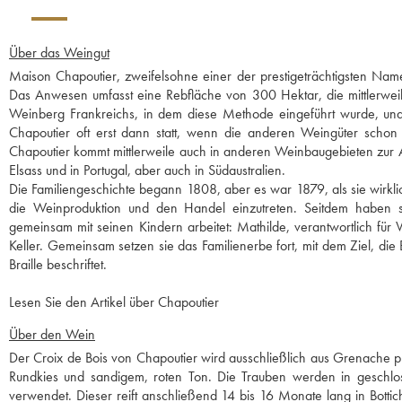
Über das Weingut
Maison Chapoutier, zweifelsohne einer der prestigeträchtigsten Nam
Das Anwesen umfasst eine Rebfläche von 300 Hektar, die mittlerweil
Weinberg Frankreichs, in dem diese Methode eingeführt wurde, und d
Chapoutier oft erst dann statt, wenn die anderen Weingüter schon 
Chapoutier kommt mittlerweile auch in anderen Weinbaugebieten zur A
Elsass und in Portugal, aber auch in Südaustralien.
Die Familiengeschichte begann 1808, aber es war 1879, als sie wirkl
die Weinproduktion und den Handel einzutreten. Seitdem haben s
gemeinsam mit seinen Kindern arbeitet: Mathilde, verantwortlich fü
Keller. Gemeinsam setzen sie das Familienerbe fort, mit dem Ziel, die
Braille beschriftet.
Lesen Sie den Artikel über Chapoutier
Über den Wein
Der Croix de Bois von Chapoutier wird ausschließlich aus Grenache 
Rundkies und sandigem, roten Ton. Die Trauben werden in geschlosse
verwendet. Dieser reift anschließend 14 bis 16 Monate lang in Bottic