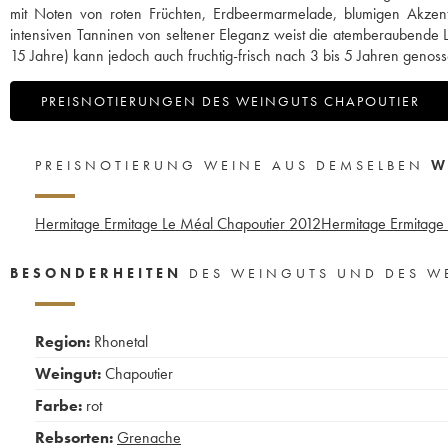
mit Noten von roten Früchten, Erdbeermarmelade, blumigen Akze
intensiven Tanninen von seltener Eleganz weist die atemberaubende 
15 Jahre) kann jedoch auch fruchtig-frisch nach 3 bis 5 Jahren geno
PREISNOTIERUNGEN DES WEINGUTS CHAPOUTIER
PREISNOTIERUNG WEINE AUS DEMSELBEN
W
Hermitage Ermitage Le Méal Chapoutier
2012
Hermitage Ermitage 
BESONDERHEITEN
DES WEINGUTS UND DES W
Region:
Rhonetal
Weingut:
Chapoutier
Farbe:
rot
Rebsorten:
Grenache