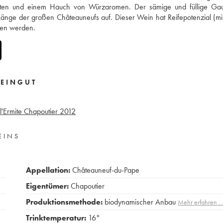
nten und einem Hauch von Würzaromen. Der sämige und füllige Ga
Länge der großen Châteauneufs auf. Dieser Wein hat Reifepotenzial (m
ssen werden.
EINGUT
l'Ermite Chapoutier
2012
EINS
Appellation:
Châteauneuf-du-Pape
Eigentümer:
Chapoutier
Produktionsmethode:
biodynamischer Anbau
Mehr erfahren 
Trinktemperatur:
16°