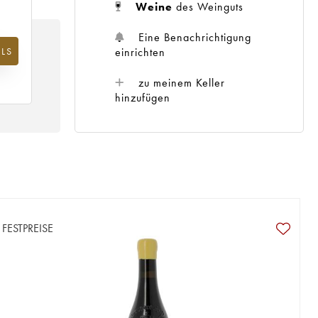
Weine
des Weinguts
Eine Benachrichtigung
einrichten
LS
m
25
zu meinem Keller
hinzufügen
FESTPREISE