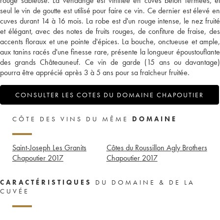
rouge sableuse. La vendange est vinifiée en cuves béton fermées, et
seul le vin de goutte est utilisé pour faire ce vin. Ce dernier est élevé en
cuves durant 14 à 16 mois. La robe est d'un rouge intense, le nez fruité
et élégant, avec des notes de fruits rouges, de confiture de fraise, des
accents floraux et une pointe d'épices. La bouche, onctueuse et ample,
aux tanins racés d'une finesse rare, présente la longueur époustouflante
des grands Châteauneuf. Ce vin de garde (15 ans ou davantage)
pourra être apprécié après 3 à 5 ans pour sa fraîcheur fruitée.
CONSULTER LES COTES DU DOMAINE CHAPOUTIER
CÔTE DES VINS DU MÊME
DOMAINE
Saint-Joseph Les Granits
Côtes du Roussillon Agly Brothers
Chapoutier
2017
Chapoutier
2017
CARACTÉRISTIQUES
DU DOMAINE & DE LA
CUVÉE