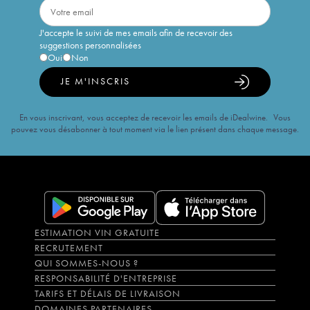
J'accepte le suivi de mes emails afin de recevoir des
suggestions personnalisées
Oui
Non
JE M'INSCRIS
En vous inscrivant, vous acceptez de recevoir les emails de iDealwine. Vous
pouvez vous désabonner à tout moment via le lien présent dans chaque message.
ESTIMATION VIN GRATUITE
RECRUTEMENT
QUI SOMMES-NOUS ?
RESPONSABILITÉ D'ENTREPRISE
TARIFS ET DÉLAIS DE LIVRAISON
DOMAINES PARTENAIRES