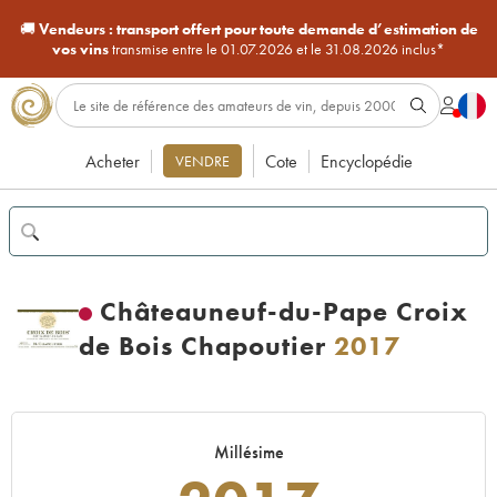
🚚
Vendeurs :
transport offert pour toute demande d’estimation de
vos vins
transmise entre le 01.07.2026 et le 31.08.2026 inclus*
Acheter
Cote
Encyclopédie
VENDRE
Châteauneuf-du-Pape Croix
de Bois Chapoutier
2017
Millésime