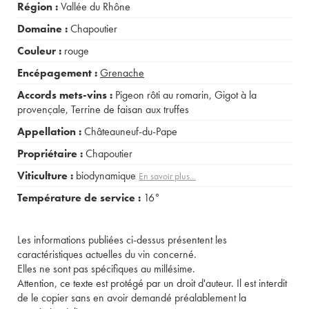
Région :
Vallée du Rhône
Domaine :
Chapoutier
Couleur :
rouge
Encépagement :
Grenache
Accords mets-vins :
Pigeon rôti au romarin
,
Gigot à la
provençale
,
Terrine de faisan aux truffes
Appellation :
Châteauneuf-du-Pape
Propriétaire :
Chapoutier
Viticulture :
biodynamique
En savoir plus...
Température de service :
16°
Les informations publiées ci-dessus présentent les
caractéristiques actuelles du vin concerné.
Elles ne sont pas spécifiques au millésime.
Attention, ce texte est protégé par un droit d'auteur. Il est interdit
de le copier sans en avoir demandé préalablement la