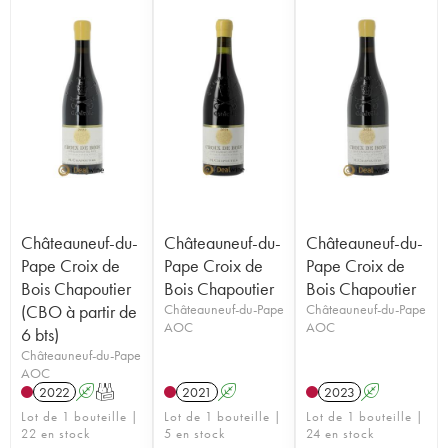
Châteauneuf-du-
Châteauneuf-du-
Châteauneuf-du-
Pape Croix de
Pape Croix de
Pape Croix de
Bois Chapoutier
Bois Chapoutier
Bois Chapoutier
(CBO à partir de
Châteauneuf-du-Pape
Châteauneuf-du-Pape
AOC
AOC
6 bts)
Châteauneuf-du-Pape
AOC
2022
A
T
2021
A
2023
A
Lot de 1 bouteille |
Lot de 1 bouteille |
Lot de 1 bouteille |
22 en stock
5 en stock
24 en stock