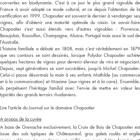
converties en biodynamie. C'est à ce jour le plus grand vignoble de
France à avoir adopté ce mode cultural, et ce depuis l'obtention de la
certification en 1999. Chapoutier est souvent le dernier à vendanger ses
vignes, afin d'obtenir une maturité optimale du raisin. Le savoir-faire
Chapoutier s'est aussi étendu vers d'autres vignobles : Provence,
Beaujolais, Roussillon, Champagne, Alsace, Portugal mais aussi le sud de
l'Australie.
L'histoire familiale a débuté en 1808, mais c'est véritablement en 1879
que ses contours se sont dessinés, lorsque Polydor Chapoutier achète
quelques hectares de vignes pour devenir éleveur de vins et négociant.
Depuis, sept générations se sont succédées, jusqu'à Michel Chapoutier.
Celui-ci passe désormais la main à ses enfants Mathilde (au commerce
et à la communication) et Maxime (aux vignes et à la cave). Ensemble,
ils perpétuent l’héritage familial avec l’envie de mettre en valeur les
typicités des grands terroirs rhodaniens.
Lire l'article du Journal sur le domaine Chapoutier
A propos de la cuvée
A base de Grenache exclusivement, la Croix de Bois de Chapoutier est
issue des sols typiques de Châteauneuf, gros galets roulés et argile