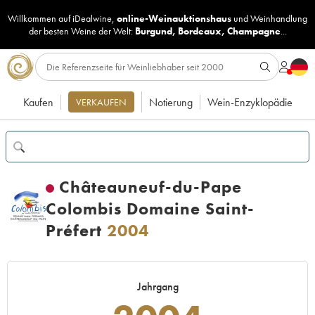
Willkommen auf iDealwine,
online-Weinauktionshaus
und
Weinhandlung
der besten Weine der Welt:
Burgund
,
Bordeaux
,
Champagne
...
Kaufen
Notierung
Wein-Enzyklopädie
VERKAUFEN
Châteauneuf-du-Pape
Colombis Domaine Saint-
Préfert
2004
Jahrgang