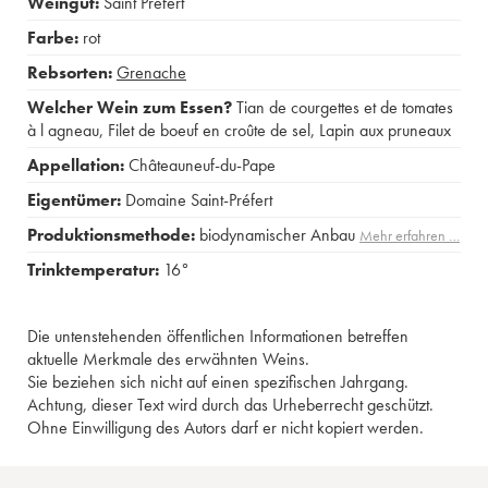
Weingut:
Saint Préfert
Farbe:
rot
Rebsorten:
Grenache
Welcher Wein zum Essen?
Tian de courgettes et de tomates
à l agneau
,
Filet de boeuf en croûte de sel
,
Lapin aux pruneaux
Appellation:
Châteauneuf-du-Pape
Eigentümer:
Domaine Saint-Préfert
Produktionsmethode:
biodynamischer Anbau
Mehr erfahren …
Trinktemperatur:
16°
Die untenstehenden öffentlichen Informationen betreffen
aktuelle Merkmale des erwähnten Weins.
Sie beziehen sich nicht auf einen spezifischen Jahrgang.
Achtung, dieser Text wird durch das Urheberrecht geschützt.
Ohne Einwilligung des Autors darf er nicht kopiert werden.