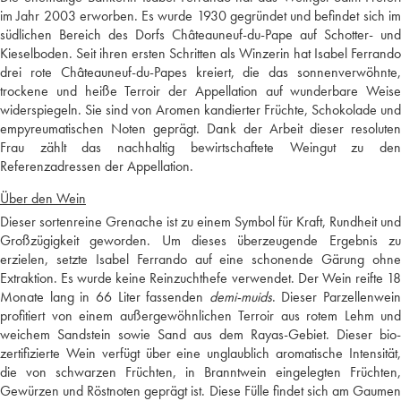
im Jahr 2003 erworben. Es wurde 1930 gegründet und befindet sich im
südlichen Bereich des Dorfs Châteauneuf-du-Pape auf Schotter- und
Kieselboden. Seit ihren ersten Schritten als Winzerin hat Isabel Ferrando
drei rote Châteauneuf-du-Papes kreiert, die das sonnenverwöhnte,
trockene und heiße Terroir der Appellation auf wunderbare Weise
widerspiegeln. Sie sind von Aromen kandierter Früchte, Schokolade und
empyreumatischen Noten geprägt. Dank der Arbeit dieser resoluten
Frau zählt das nachhaltig bewirtschaftete Weingut zu den
Referenzadressen der Appellation.
Über den Wein
Dieser sortenreine Grenache ist zu einem Symbol für Kraft, Rundheit und
Großzügigkeit geworden. Um dieses überzeugende Ergebnis zu
erzielen, setzte Isabel Ferrando auf eine schonende Gärung ohne
Extraktion. Es wurde keine Reinzuchthefe verwendet. Der Wein reifte 18
Monate lang in 66 Liter fassenden
demi-muids
. Dieser Parzellenwein
profitiert von einem außergewöhnlichen Terroir aus rotem Lehm und
weichem Sandstein sowie Sand aus dem Rayas-Gebiet. Dieser bio-
zertifizierte Wein verfügt über eine unglaublich aromatische Intensität,
die von schwarzen Früchten, in Branntwein eingelegten Früchten,
Gewürzen und Röstnoten geprägt ist. Diese Fülle findet sich am Gaumen