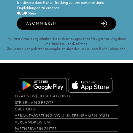
Ich stimme dem E-Mail-Tracking zu, um personalisierte
Empfehlungen zu erhalten
Ja
Nein
ABONNIEREN
Mit Ihrer Anmeldung erhalten Sie exklusiv ausgewählte Neuigkeiten, Angebote
und Einblicke von iDealwine.
Sie können sich jederzeit unkompliziert über den Link in jeder E-Mail abmelden.
GRATIS (W)EINSCHÄTZUNG
STELLENANGEBOTE
ÜBER UNS
VERANTWORTUNG VON UNTERNEHMEN (CSR)
VERSANDKOSTEN
PARTNERWEINGÜTER