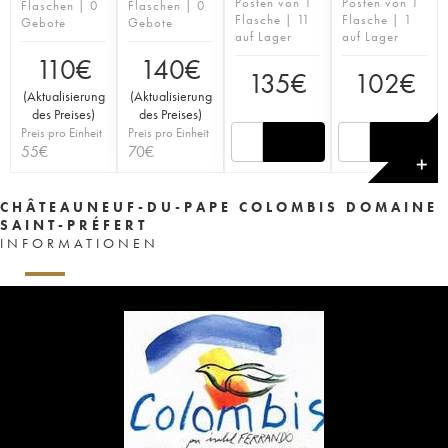
Posten von 1
Posten von 1
Flaschen | 0
Flaschen | 0
Flasche | 11
Flasche | 1
Gebote
Gebote
auf Lager
auf Lager
110
€
140
€
135
€
102
€
(
Aktualisierung
(
Aktualisierung
des Preises
)
des Preises
)
Preis pro Einheit
Preis pro Einheit
55
€
70
€
✕
CHÂTEAUNEUF-DU-PAPE COLOMBIS DOMAINE
SAINT-PRÉFERT
INFORMATIONEN