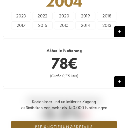
2004
2023
2022
2020
2019
2018
2017
2016
2015
2014
2013
2012
2011
2010
2009
2007
2006
2005
2004
Aktuelle Notierung
78
€
(Größe 0,75 Liter)
+
Aktuelle Entwicklung der Preisnotierung
Kostenloser und unlimitierter Zugang
-3.2%
zu Statistiken von mehr als 150.000 Notierungen
Preisabfall des Jahrgangs 2004 im Jahr 2026 im Vergleich zum
PREISNOTIERUNGSDETAILS