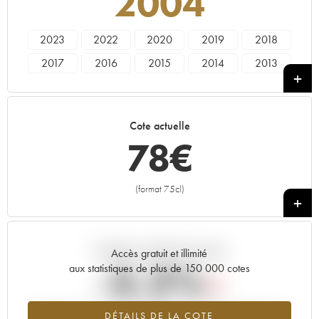
2004
2023
2022
2020
2019
2018
2017
2016
2015
2014
2013
2012
2011
2010
2009
2007
2006
2005
2004
Cote actuelle
78
€
(format 75cl)
+
Tendance actuelle de la cote
Accès gratuit et illimité
-3.2%
aux statistiques de plus de 150 000 cotes
Tendance à la baisse du millésime 2004 en 2026 par rapport à
DÉTAILS DE LA COTE