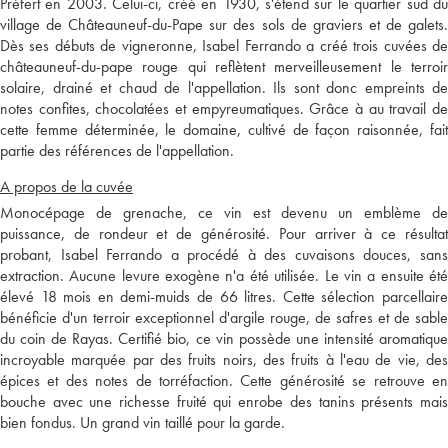
Préfert en 2003. Celui-ci, créé en 1930, s'étend sur le quartier sud du
village de Châteauneuf-du-Pape sur des sols de graviers et de galets.
Dès ses débuts de vigneronne, Isabel Ferrando a créé trois cuvées de
châteauneuf-du-pape rouge qui reflètent merveilleusement le terroir
solaire, drainé et chaud de l'appellation. Ils sont donc empreints de
notes confites, chocolatées et empyreumatiques. Grâce à au travail de
cette femme déterminée, le domaine, cultivé de façon raisonnée, fait
partie des références de l'appellation.
A propos de la cuvée
Monocépage de grenache, ce vin est devenu un emblème de
puissance, de rondeur et de générosité. Pour arriver à ce résultat
probant, Isabel Ferrando a procédé à des cuvaisons douces, sans
extraction. Aucune levure exogène n'a été utilisée. Le vin a ensuite été
élevé 18 mois en demi-muids de 66 litres. Cette sélection parcellaire
bénéficie d'un terroir exceptionnel d'argile rouge, de safres et de sable
du coin de Rayas. Certifié bio, ce vin possède une intensité aromatique
incroyable marquée par des fruits noirs, des fruits à l'eau de vie, des
épices et des notes de torréfaction. Cette générosité se retrouve en
bouche avec une richesse fruité qui enrobe des tanins présents mais
bien fondus. Un grand vin taillé pour la garde.