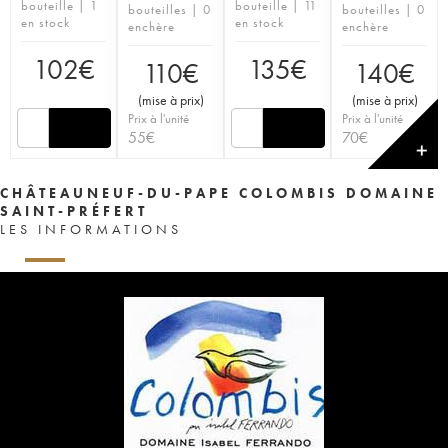
bouteille | 1
bouteille | 11
bouteilles | 0
bouteilles | 0
en stock
en stock
enchère
enchère
102
€
135
€
110
€
140
€
(
mise à prix
)
(
mise à prix
)
Prix à l'unité
Prix à l'unité
55
€
70
€
✕
CHÂTEAUNEUF-DU-PAPE COLOMBIS DOMAINE
SAINT-PRÉFERT
LES INFORMATIONS