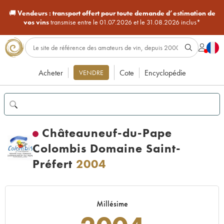
🚚
Vendeurs :
transport offert pour toute demande d’estimation de
vos vins
transmise entre le 01.07.2026 et le 31.08.2026 inclus*
Acheter
Cote
Encyclopédie
VENDRE
Châteauneuf-du-Pape
Colombis Domaine Saint-
Préfert
2004
Millésime