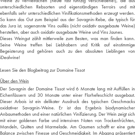
Weine zu vervielfachen (heute fast fünfzig verschiedene!), die aus
unterschiedlichen Rebsorten und eigenständigen Terroirs und mit
ebenfalls sehr unterschiedlichen Vinifikationsmethoden erzeugt werden.
So kann das Gut zum Beispiel aus der Savagnin-Rebe, die typisch für
das Jura ist, sogenannte Vins ouillés (nicht oxidativ ausgebaute Weine)
herstellen, aber auch oxidativ ausgebaute Weine und Vins Jaunes.
Dieses Weingut zählt mittlerweile zum Besten, was man finden kann.
Seine Weine treffen bei Liebhabern und Kritik auf einstimmige
Begeisterung und gehören auch zu den absoluten Lieblingen von
iDealwine!
Lesen Sie den Blogbeitrag zur Domaine Tissot
Über den Wein
Der Savagnin der Domaine Tissot wird 6 Monate lang mit Auffüllen in
Eichenfässern und 30 Monate unter einer Florhefeschicht ausgebaut.
Dieser Arbois ist ein delikater Ausdruck des typischen Geschmacks
oxidativer Savagnin-Weine. Er ist das Ergebnis biodynamischer
Anbaumethoden und einer natürlichen Vinifizierung. Der Wein zeigt sich
mit einer goldenen Farbe und intensiven Noten von Trockenfrüchten,
Mandeln, Quitten und Marmelade. Am Gaumen schafft er eine gute
Balance zwischen Finesse und Geschmeidigkeit. Im Abgang präsentiert