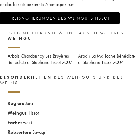
er das bereits bekannte Aromaspektrum.
PREISNOTIERUNGEN DES WEINGUTS TISSOT
PREISNOTIERUNG WEINE AUS DEMSELBEN
WEINGUT
Arbois Chardonnay Les Bruyères
Arbois La Mailloche Bénédicte
Bénédicte et Stéphane Tissot
2007
et Stéphane Tissot
2007
BESONDERHEITEN
DES WEINGUTS UND DES
WEINS
Region:
Jura
Weingut:
Tissot
Farbe:
weiß
Rebsorten:
Savagnin