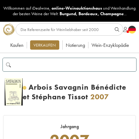
Willkommen auf iDealwine,
online-Weinauktionshaus
und
Weinhandlung
der besten Weine der Welt:
Burgund
,
Bordeaux
,
Champagne
...
Kaufen
Notierung
Wein-Enzyklopädie
VERKAUFEN
Arbois Savagnin Bénédicte
et Stéphane Tissot
2007
Jahrgang