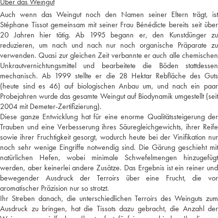
Über das Weingut
Auch wenn das Weingut noch den Namen seiner Eltern trägt, ist
Stéphane Tissot gemeinsam mit seiner Frau Bénédicte bereits seit über
20 Jahren hier tätig. Ab 1995 begann er, den Kunstdünger zu
reduzieren, um nach und nach nur noch organische Präparate zu
verwenden. Quasi zur gleichen Zeit verbannte er auch alle chemischen
Unkrautvernichtungsmittel und bearbeitete die Böden stattdessen
mechanisch. Ab 1999 stellte er die 28 Hektar Rebfläche des Guts
(heute sind es 46) auf biologischen Anbau um, und nach ein paar
Probejahren wurde das gesamte Weingut auf Biodynamik umgestellt (seit
2004 mit Demeter-Zertifizierung).
Diese ganze Entwicklung hat für eine enorme Qualitätssteigerung der
Trauben und eine Verbesserung ihres Säuregleichgewichts, ihrer Reife
sowie ihrer Fruchtigkeit gesorgt, wodurch heute bei der Vinifikation nur
noch sehr wenige Eingriffe notwendig sind. Die Gärung geschieht mit
natürlichen Hefen, wobei minimale Schwefelmengen hinzugefügt
werden, aber keinerlei andere Zusätze. Das Ergebnis ist ein reiner und
bewegender Ausdruck der Terroirs über eine Frucht, die vor
aromatischer Präzision nur so strotzt.
Ihr Streben danach, die unterschiedlichen Terroirs des Weinguts zum
Ausdruck zu bringen, hat die Tissots dazu gebracht, die Anzahl der