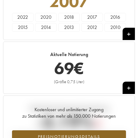
2007
2022
2020
2018
2017
2016
2015
2014
2013
2012
2010
2009
2008
2007
2005
2004
2003
2002
2001
1999
1998
Aktuelle Notierung
69
€
(Größe 0,75 Liter)
+
Aktuelle Entwicklung der Preisnotierung
Kostenloser und unlimitierter Zugang
-3.19%
zu Statistiken von mehr als 150.000 Notierungen
Preisabfall des Jahrgangs 2007 im Jahr 2026 im Vergleich zum Jahr
PREISNOTIERUNGSDETAILS