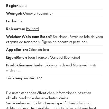
Region:
Jura
Weingut:
Ganevat (domaine)
Farbe:
rot
Rebsorten:
Poulsard
Welcher Wein zum Essen?
Saucisson
,
Pavés de foie de veau
et gratin de macaronis
,
Pigeon en cocotte et petits pois
Appellation:
Côtes du Jura
Eigentümer:
Jean-François Ganevat (Domaine)
Produktionsmethode:
biodynamisch und Naturwein
Mehr
erfahren …
Trinktemperatur:
15°
Die untenstehenden öffentlichen Informationen betreffen
aktuelle Merkmale des erwähnten Weins.
Sie beziehen sich nicht auf einen spezifischen Jahrgang.
Achtung, dieser Text wird durch das Urheberrecht geschützt.