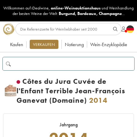
Willkommen auf iDealwine,
online-Weinauktionshaus
und
Weinhandlung
der besten Weine der Welt:
Burgund
,
Bordeaux
,
Champagne
...
Kaufen
Notierung
Wein-Enzyklopädie
VERKAUFEN
Côtes du Jura Cuvée de
l'Enfant Terrible Jean-François
Ganevat (Domaine)
2014
Jahrgang