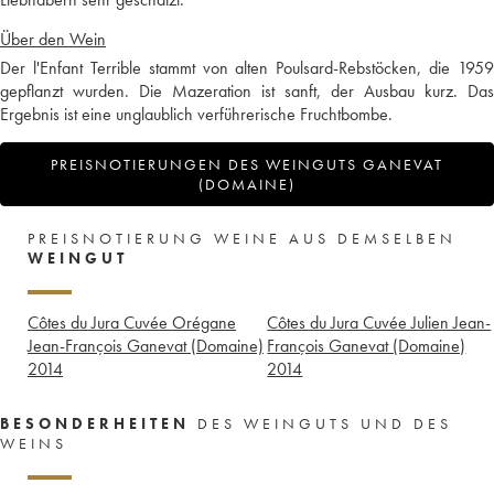
Über den Wein
Der l'Enfant Terrible stammt von alten Poulsard-Rebstöcken, die 1959
gepflanzt wurden. Die Mazeration ist sanft, der Ausbau kurz. Das
Ergebnis ist eine unglaublich verführerische Fruchtbombe.
PREISNOTIERUNGEN DES WEINGUTS GANEVAT
(DOMAINE)
PREISNOTIERUNG WEINE AUS DEMSELBEN
WEINGUT
Côtes du Jura Cuvée Orégane
Côtes du Jura Cuvée Julien Jean-
Jean-François Ganevat (Domaine)
François Ganevat (Domaine)
2014
2014
BESONDERHEITEN
DES WEINGUTS UND DES
WEINS