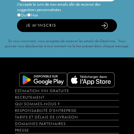
J'accepte le suivi de mes emails afin de recevoir des
suggestions personnalisées
Oui
Non
JE M'INSCRIS
En vous inscrivant, vous acceptez de recevoir les emails de iDealwine. Vous
pouvez vous désabonner à tout moment via le lien présent dans chaque message.
ESTIMATION VIN GRATUITE
RECRUTEMENT
QUI SOMMES-NOUS ?
RESPONSABILITÉ D'ENTREPRISE
TARIFS ET DÉLAIS DE LIVRAISON
DOMAINES PARTENAIRES
PRESSE