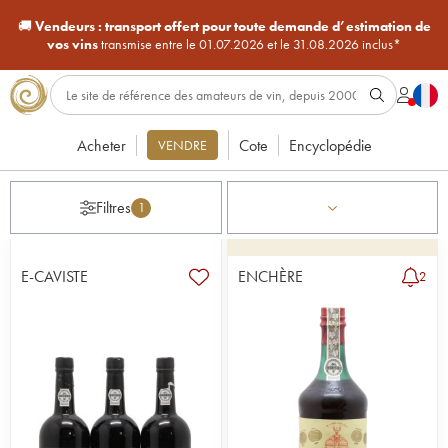
🚚
Vendeurs :
transport offert pour toute demande d’estimation de
vos vins
transmise entre le 01.07.2026 et le 31.08.2026 inclus*
Acheter
Cote
Encyclopédie
VENDRE
Filtres
1
E-CAVISTE
ENCHÈRE
2