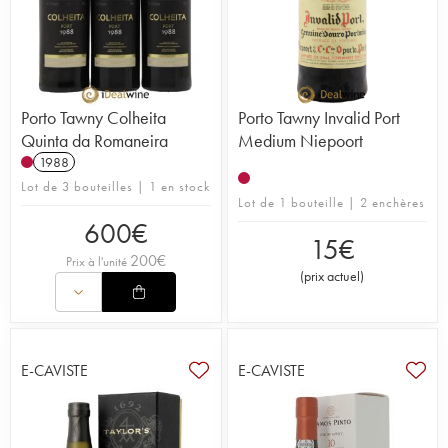
Porto Tawny Colheita
Porto Tawny Invalid Port
Quinta da Romaneira
Medium Niepoort
1988
Lot de 3 bouteilles | 1 en stock
Lot de 1 bouteille | 2 enchères
600
€
15
€
200
€
Prix à l'unité
(
prix actuel
)
E-CAVISTE
E-CAVISTE