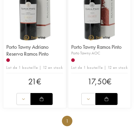
Porto Tawny Adriano
Porto Tawny Ramos Pinto
Reserva Ramos Pinto
Porto Tawny AOC
Lot de 1 bouteille | 12 en stock
Lot de 1 bouteille | 12 en stock
21
€
17,50
€
1