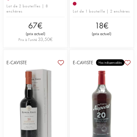
Lot de 2 bouteilles | 8
enchères
Lot de 1 bouteille | 2 enchères
67
€
18
€
(
prix actuel
)
(
prix actuel
)
33,50
€
Prix à l'unité
E-CAVISTE
E-CAVISTE
Nos indispensables