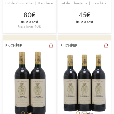
Lot de 2 bouteilles | 0 enchère
Lot de 1 bouteille | 0 enchère
80
€
45
€
(
mise à prix
)
(
mise à prix
)
40
€
Prix à l'unité
ENCHÈRE
ENCHÈRE