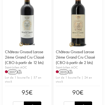
Château Gruaud Larose
Château Gruaud Larose
2ème Grand Cru Classé
2ème Grand Cru Classé
(CBO à partir de 12 bts)
(CBO à partir de 2 bts)
Saint-Julien AOC
Saint-Julien AOC
2017
T
2015
T
Lot de 1 bouteille | 57 en
Lot de 1 bouteille | 24 en
stock
stock
95
€
90
€