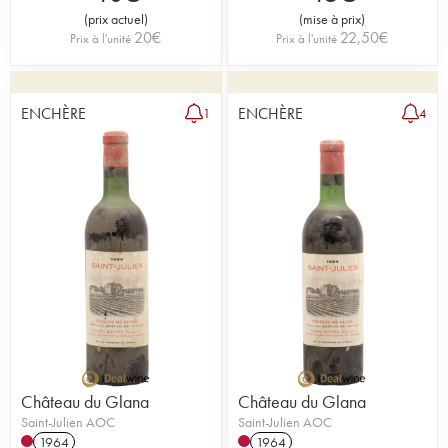
(
prix actuel
)
(
mise à prix
)
20
€
22,50
€
Prix à l'unité
Prix à l'unité
ENCHÈRE
ENCHÈRE
1
4
Château du Glana
Château du Glana
Saint-Julien AOC
Saint-Julien AOC
1964
1964