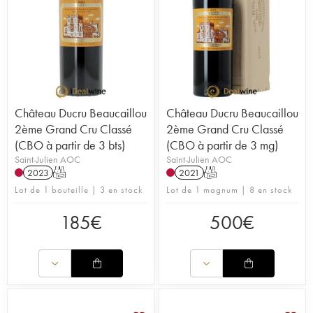
Château Ducru Beaucaillou
Château Ducru Beaucaillou
2ème Grand Cru Classé
2ème Grand Cru Classé
(CBO à partir de 3 bts)
(CBO à partir de 3 mg)
Saint-Julien AOC
Saint-Julien AOC
2023
T
2021
T
Lot de 1 bouteille | 3 en stock
Lot de 1 magnum | 8 en stock
185
€
500
€