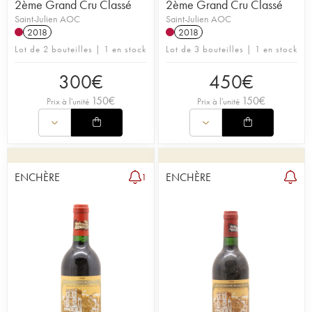
2ème Grand Cru Classé
2ème Grand Cru Classé
Saint-Julien AOC
Saint-Julien AOC
2018
2018
Lot de 2 bouteilles | 1 en stock
Lot de 3 bouteilles | 1 en stock
300
€
450
€
150
€
150
€
Prix à l'unité
Prix à l'unité
ENCHÈRE
ENCHÈRE
1