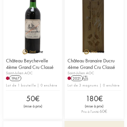
Château Beychevelle
Château Branaire Ducru
4ème Grand Cru Classé
4ème Grand Cru Classé
Saint-Julien AOC
Saint-Julien AOC
1967
2021
T
Lot de 1 bouteille | 0 enchère
Lot de 3 magnums | 0 enchère
50
€
180
€
(
mise à prix
)
(
mise à prix
)
60
€
Prix à l'unité