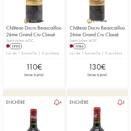
Château Ducru Beaucaillou
Château Ducru Beaucaillou
2ème Grand Cru Classé
2ème Grand Cru Classé
Saint-Julien AOC
Saint-Julien AOC
1990
1986
Lot de 1 bouteille | 0 enchère
Lot de 1 bouteille | 0 enchère
110
€
130
€
(
mise à prix
)
(
mise à prix
)
ENCHÈRE
ENCHÈRE
4
5