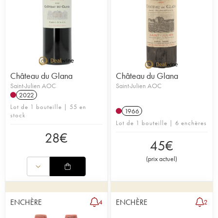
Château du Glana
Château du Glana
Saint-Julien AOC
Saint-Julien AOC
2022
Lot de 1 bouteille | 55 en
1966
stock
Lot de 1 bouteille | 6 enchères
28
€
45
€
(
prix actuel
)
ENCHÈRE
ENCHÈRE
4
2