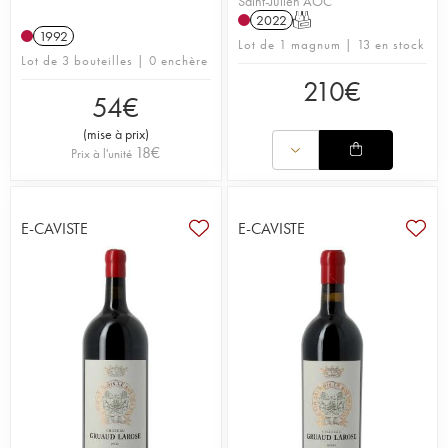
Saint-Julien AOC
2022
T
1992
Lot de 1 magnum | 13 en stock
Lot de 3 bouteilles | 0 enchère
210
€
54
€
(
mise à prix
)
18
€
Prix à l'unité
E-CAVISTE
E-CAVISTE