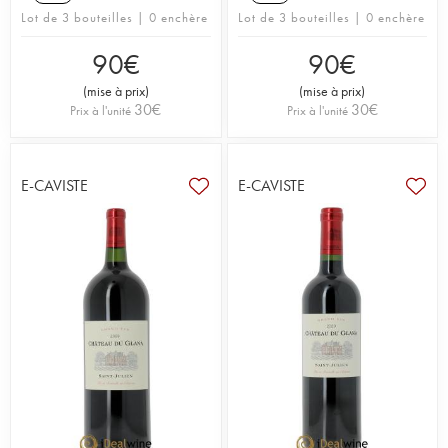
Lot de 3 bouteilles | 0 enchère
Lot de 3 bouteilles | 0 enchère
90
€
90
€
(
mise à prix
)
(
mise à prix
)
30
€
30
€
Prix à l'unité
Prix à l'unité
E-CAVISTE
E-CAVISTE