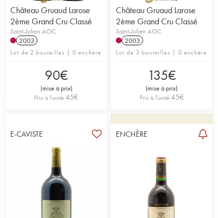
Château Gruaud Larose
Château Gruaud Larose
2ème Grand Cru Classé
2ème Grand Cru Classé
Saint-Julien AOC
Saint-Julien AOC
2003
2003
Lot de 2 bouteilles | 0 enchère
Lot de 3 bouteilles | 0 enchère
90
€
135
€
(
mise à prix
)
(
mise à prix
)
45
€
45
€
Prix à l'unité
Prix à l'unité
E-CAVISTE
ENCHÈRE