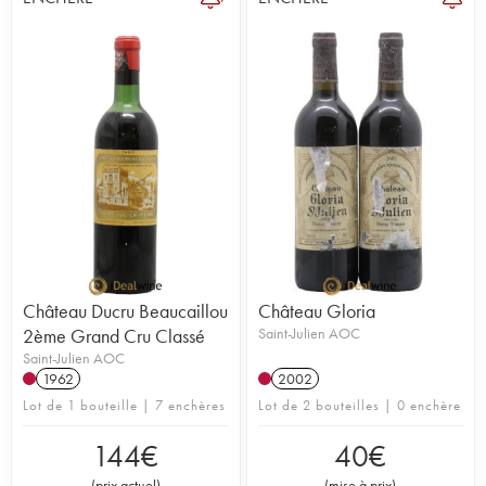
Château Ducru Beaucaillou
Château Gloria
2ème Grand Cru Classé
Saint-Julien AOC
Saint-Julien AOC
1962
2002
Lot de 1 bouteille | 7 enchères
Lot de 2 bouteilles | 0 enchère
144
€
40
€
(
prix actuel
)
(
mise à prix
)