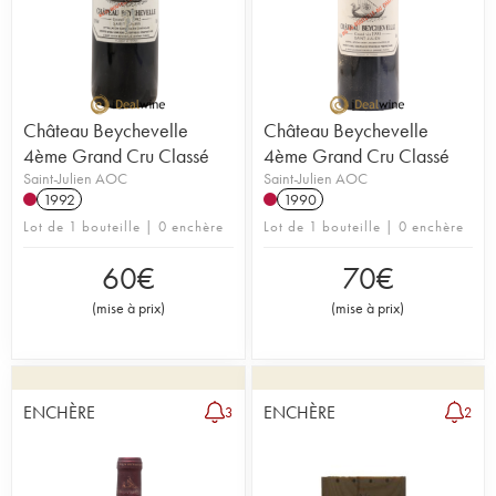
Château Beychevelle
Château Beychevelle
4ème Grand Cru Classé
4ème Grand Cru Classé
Saint-Julien AOC
Saint-Julien AOC
1992
1990
Lot de 1 bouteille | 0 enchère
Lot de 1 bouteille | 0 enchère
60
€
70
€
(
mise à prix
)
(
mise à prix
)
ENCHÈRE
ENCHÈRE
3
2