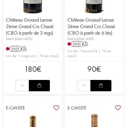
Château Gruaud Larose
Château Gruaud Larose
2ème Grand Cru Classé
2ème Grand Cru Classé
(CBO à partir de 3 mgs)
(CBO à partir de 6 bts)
Saint-Julien AOC
Saint-Julien AOC
2021
T
2021
T
Lot de 1 bouteille | 10 en
Lot de 1 magnum | 14 en stock
stock
180
€
90
€
E-CAVISTE
E-CAVISTE