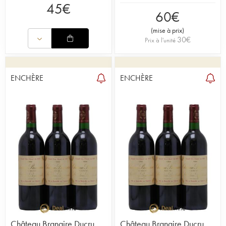
45
€
60
€
(
mise à prix
)
30
€
Prix à l'unité
ENCHÈRE
ENCHÈRE
Château Branaire Ducru
Château Branaire Ducru