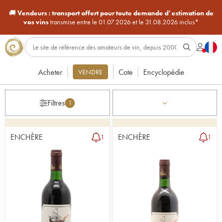
🚚
Vendeurs :
transport offert pour toute demande d’estimation de
vos vins
transmise entre le 01.07.2026 et le 31.08.2026 inclus*
Acheter
Cote
Encyclopédie
VENDRE
Filtres
1
ENCHÈRE
ENCHÈRE
1
1