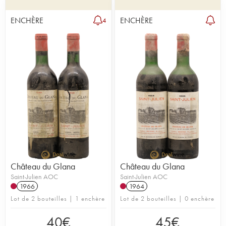
ENCHÈRE
ENCHÈRE
4
Château du Glana
Château du Glana
Saint-Julien AOC
Saint-Julien AOC
1966
1964
Lot de 2 bouteilles | 1 enchère
Lot de 2 bouteilles | 0 enchère
40
€
45
€