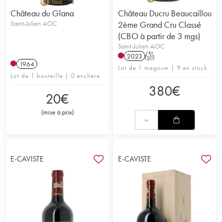
Château du Glana
Château Ducru Beaucaillou
Saint-Julien AOC
2ème Grand Cru Classé
(CBO à partir de 3 mgs)
Saint-Julien AOC
2023
T
1964
Lot de 1 magnum | 9 en stock
Lot de 1 bouteille | 0 enchère
380
€
20
€
(
mise à prix
)
E-CAVISTE
E-CAVISTE