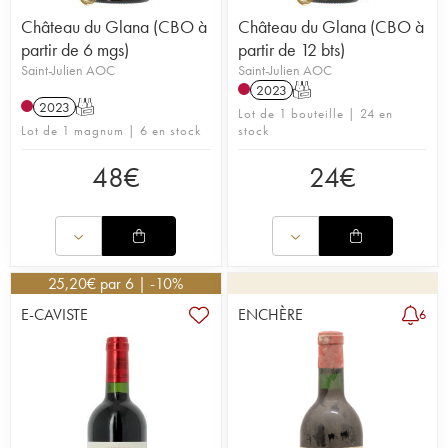
Château du Glana (CBO à
Château du Glana (CBO à
partir de 6 mgs)
partir de 12 bts)
Saint-Julien AOC
Saint-Julien AOC
2023
T
2023
T
Lot de 1 bouteille | 24 en
Lot de 1 magnum | 6 en stock
stock
48
€
24
€
25,20
€
par 6 | -10%
E-CAVISTE
ENCHÈRE
6