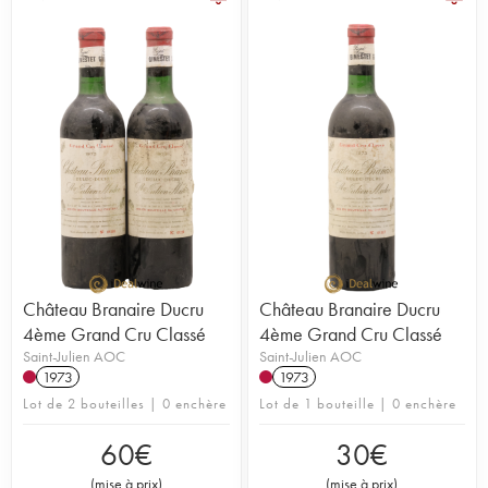
Château Branaire Ducru
Château Branaire Ducru
4ème Grand Cru Classé
4ème Grand Cru Classé
Saint-Julien AOC
Saint-Julien AOC
1973
1973
Lot de 2 bouteilles | 0 enchère
Lot de 1 bouteille | 0 enchère
60
€
30
€
(
mise à prix
)
(
mise à prix
)