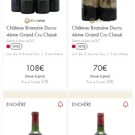
Château Branaire Ducru
Château Branaire Ducru
4ème Grand Cru Classé
4ème Grand Cru Classé
Saint-Julien AOC
Saint-Julien AOC
1992
1978
Lot de 4 bouteilles | 0 enchère
Lot de 2 bouteilles | 0 enchère
108
€
70
€
(
mise à prix
)
(
mise à prix
)
27
€
35
€
Prix à l'unité
Prix à l'unité
ENCHÈRE
ENCHÈRE