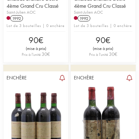
4ème Grand Cru Classé
4ème Grand Cru Classé
Saint-Julien AOC
Saint-Julien AOC
1992
1992
Lot de 3 bouteilles | 0 enchère
Lot de 3 bouteilles | 0 enchère
90
€
90
€
(
mise à prix
)
(
mise à prix
)
30
€
30
€
Prix à l'unité
Prix à l'unité
ENCHÈRE
ENCHÈRE