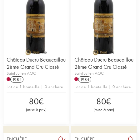
Château Ducru Beaucaillou
Château Ducru Beaucaillou
2ème Grand Cru Classé
2ème Grand Cru Classé
Saint-Julien AOC
Saint-Julien AOC
1984
1984
Lot de 1 bouteille | 0 enchère
Lot de 1 bouteille | 0 enchère
80
€
80
€
(
mise à prix
)
(
mise à prix
)
ENCHÈRE
ENCHÈRE
7