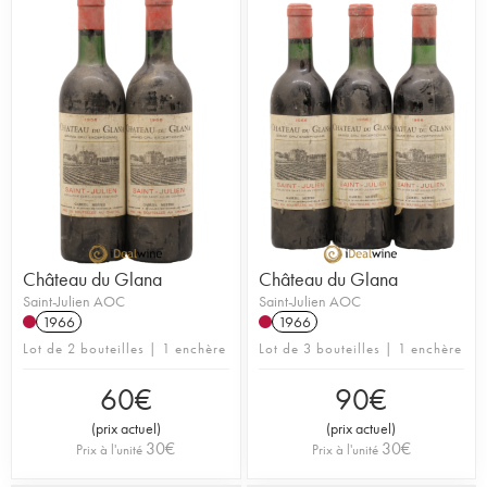
Château du Glana
Château du Glana
Saint-Julien AOC
Saint-Julien AOC
1966
1966
Lot de 2 bouteilles | 1 enchère
Lot de 3 bouteilles | 1 enchère
60
€
90
€
(
prix actuel
)
(
prix actuel
)
30
€
30
€
Prix à l'unité
Prix à l'unité