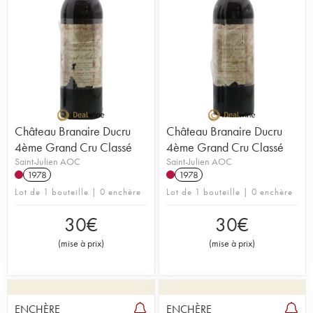
Château Branaire Ducru
Château Branaire Ducru
4ème Grand Cru Classé
4ème Grand Cru Classé
Saint-Julien AOC
Saint-Julien AOC
1978
1978
Lot de 1 bouteille | 0 enchère
Lot de 1 bouteille | 0 enchère
30
€
30
€
(
mise à prix
)
(
mise à prix
)
ENCHÈRE
ENCHÈRE