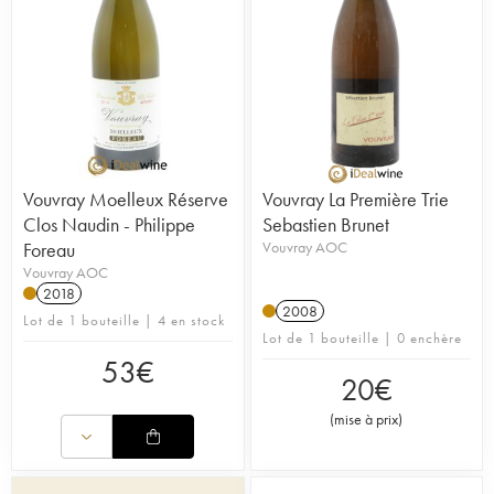
Vouvray Moelleux Réserve
Vouvray La Première Trie
Clos Naudin - Philippe
Sebastien Brunet
Foreau
Vouvray AOC
Vouvray AOC
2018
2008
Lot de 1 bouteille | 4 en stock
Lot de 1 bouteille | 0 enchère
53
€
20
€
(
mise à prix
)