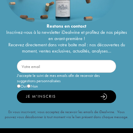
Restons en
contact
Inscrivez-vous à la newsletter iDealwine et profitez de nos pépites
en avant-première !
Recevez directement dans votre boîte mail : nos découvertes du
moment, ventes exclusives, actualités, analyses...
J'accepte le suivi de mes emails afin de recevoir des
suggestions personnalisées
Oui
Non
JE M'INSCRIS
En vous inscrivant, vous acceptez de recevoir les emails de iDealwine. Vous
pouvez vous désabonner à tout moment via le lien présent dans chaque message.