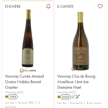
ENCHÈRE
E-CAVISTE
Vouvray Cuvée Arnaud
Vouvray Clos du Bourg
Grains Nobles Benoit
Moelleux 1ère trie
Gautier
Domaine Huet
Vouvray AOC
Vouvray AOC
1995
2020
A
S
Lot de 1 format 50cl | 0
Lot de 1 bouteille | 8 en stock
enchère