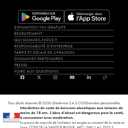
ESTIMATION VIN GRATUITE
RECRUTEMENT
QUI SOMMES-NOUS ?
RESPONSABILITÉ D'ENTREPRISE
TARIFS ET DÉLAIS DE LIVRAISON
DOMAINES PARTENAIRES
PRESSE
FOIRE AUX QUESTIONS
Tous droits réservés © 2026 iDealwine S.A.S.
CGS
Données personnelles
Interdiction de vente de boissons alcooliques aux mineurs de
moins de 18 ans. L'abus d'alcool est dangereux pour la santé,
à consommer avec modération.
La preuve de majorité de l'acheteur est exigée au moment de la vente en
ligne. CODE DE LA SANTÉ PUBLIQUE, ART.L.3342-1 et L.3353-3