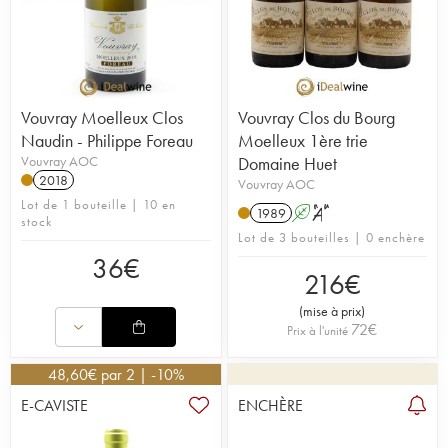
Vouvray Moelleux Clos
Vouvray Clos du Bourg
Naudin - Philippe Foreau
Moelleux 1ère trie
Vouvray AOC
Domaine Huet
2018
Vouvray AOC
Lot de 1 bouteille | 10 en
1989
A
S
stock
Lot de 3 bouteilles | 0 enchère
36
€
216
€
(
mise à prix
)
72
€
Prix à l'unité
48,60
€
par 2 | -10%
E-CAVISTE
ENCHÈRE