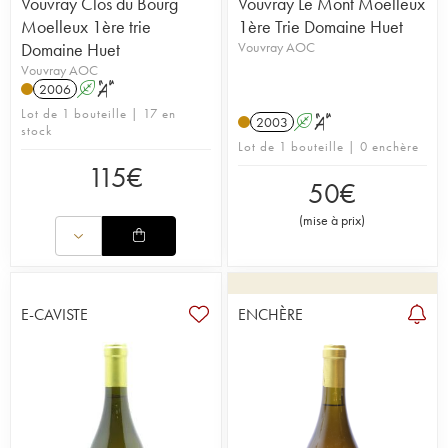
Vouvray Clos du Bourg
Vouvray Le Mont Moelleux
Moelleux 1ère trie
1ère Trie Domaine Huet
Domaine Huet
Vouvray AOC
Vouvray AOC
2006
A
S
Lot de 1 bouteille | 17 en
2003
A
S
stock
Lot de 1 bouteille | 0 enchère
115
€
50
€
(
mise à prix
)
E-CAVISTE
ENCHÈRE