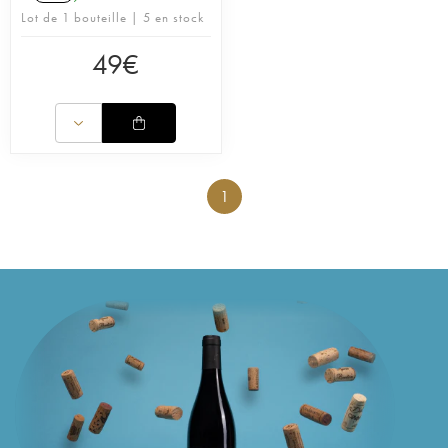
Lot de 1 bouteille | 5 en stock
49
€
1