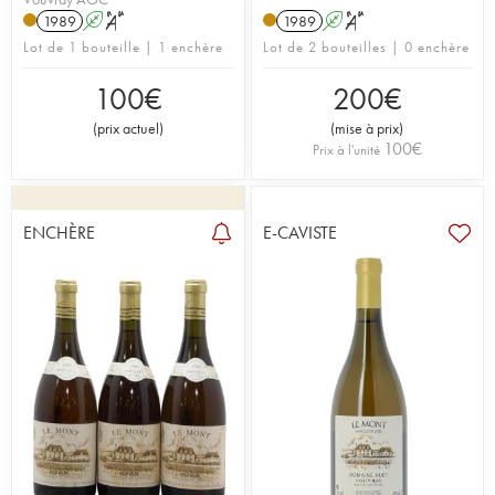
1989
A
S
1989
A
S
Lot de 1 bouteille | 1 enchère
Lot de 2 bouteilles | 0 enchère
100
€
200
€
(
prix actuel
)
(
mise à prix
)
100
€
Prix à l'unité
ENCHÈRE
E-CAVISTE