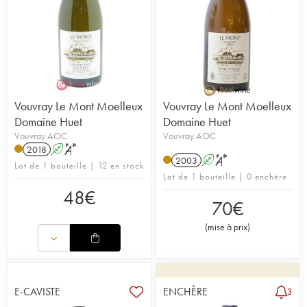
Vouvray Le Mont Moelleux
Vouvray Le Mont Moelleux
Domaine Huet
Domaine Huet
Vouvray AOC
Vouvray AOC
2018
A
S
2003
A
S
Lot de 1 bouteille | 12 en stock
Lot de 1 bouteille | 0 enchère
48
€
70
€
(
mise à prix
)
E-CAVISTE
ENCHÈRE
3