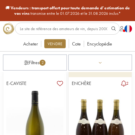
🚚
Vendeurs :
transport offert pour toute demande d’estimation de
vos vins
transmise entre le 01.07.2026 et le 31.08.2026 inclus*
Acheter
Cote
Encyclopédie
VENDRE
Filtres
2
E-CAVISTE
ENCHÈRE
2