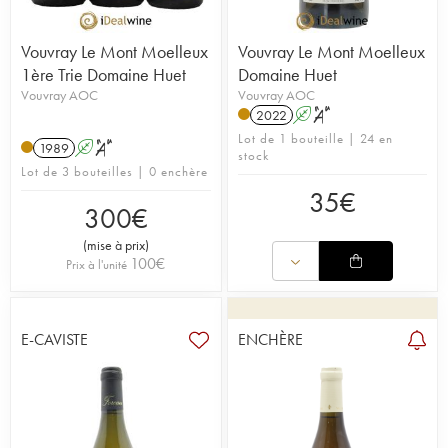
Vouvray Le Mont Moelleux
Vouvray Le Mont Moelleux
1ère Trie Domaine Huet
Domaine Huet
Vouvray AOC
Vouvray AOC
2022
A
S
Lot de 1 bouteille | 24 en
1989
A
S
stock
Lot de 3 bouteilles | 0 enchère
35
€
300
€
(
mise à prix
)
100
€
Prix à l'unité
E-CAVISTE
ENCHÈRE