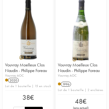
Vouvray Moelleux Clos
Vouvray Moelleux Clos
Naudin - Philippe Foreau
Naudin - Philippe Foreau
Vouvray AOC
Vouvray AOC
2020
1996
Lot de 1 bouteille | 15 en stock
Lot de 1 bouteille | 2 enchères
38
€
48
€
(
prix actuel
)