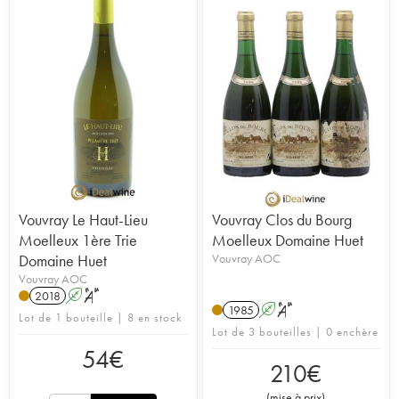
Vouvray Le Haut-Lieu
Vouvray Clos du Bourg
Moelleux 1ère Trie
Moelleux Domaine Huet
Domaine Huet
Vouvray AOC
Vouvray AOC
2018
A
S
1985
A
S
Lot de 1 bouteille | 8 en stock
Lot de 3 bouteilles | 0 enchère
54
€
210
€
(
mise à prix
)