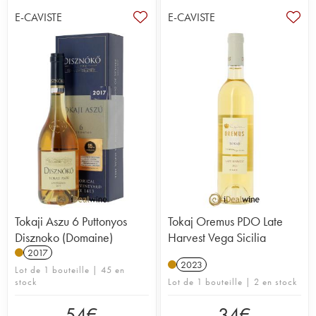
E-CAVISTE
E-CAVISTE
Tokaji Aszu 6 Puttonyos
Tokaj Oremus PDO Late
Disznoko (Domaine)
Harvest Vega Sicilia
2017
2023
Lot de 1 bouteille | 45 en
stock
Lot de 1 bouteille | 2 en stock
54
€
34
€