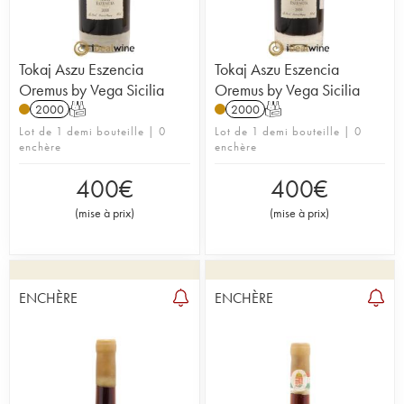
Tokaj Aszu Eszencia
Tokaj Aszu Eszencia
Oremus by Vega Sicilia
Oremus by Vega Sicilia
2000
T
2000
T
Lot de 1 demi bouteille | 0
Lot de 1 demi bouteille | 0
enchère
enchère
400
€
400
€
(
mise à prix
)
(
mise à prix
)
ENCHÈRE
ENCHÈRE