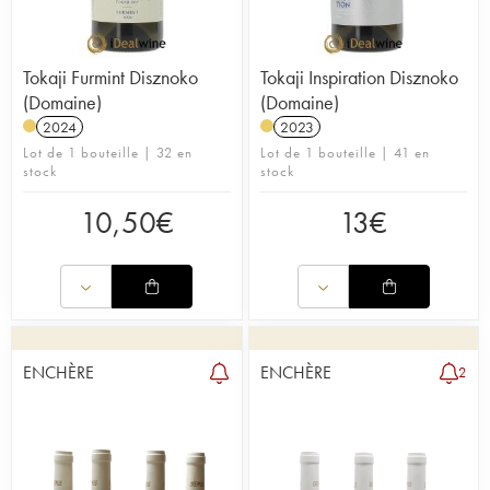
Tokaji Furmint Disznoko
Tokaji Inspiration Disznoko
(Domaine)
(Domaine)
2024
2023
Lot de 1 bouteille | 32 en
Lot de 1 bouteille | 41 en
stock
stock
10,50
€
13
€
ENCHÈRE
ENCHÈRE
2