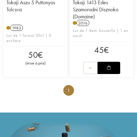
Tokaji Aszu 5 Puttonyos
Tokaji 1413 Edes
Tolcsva
Szamorodni Disznoko
(Domaine)
2016
1983
Lot de 1 demi bouteille | 1 en
Lot de 1 format 50cl | 0
stock
enchère
45
€
50
€
(
mise à prix
)
1