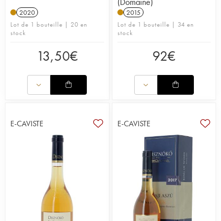
(Domaine)
2020
2015
Lot de 1 bouteille | 20 en
Lot de 1 bouteille | 34 en
stock
stock
13,50
€
92
€
E-CAVISTE
E-CAVISTE