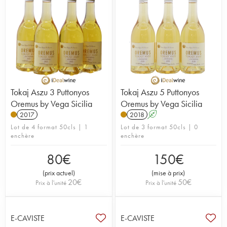
Tokaj Aszu 3 Puttonyos
Tokaj Aszu 5 Puttonyos
Oremus by Vega Sicilia
Oremus by Vega Sicilia
2017
2018
A
Lot de 4 format 50cls | 1
Lot de 3 format 50cls | 0
enchère
enchère
80
€
150
€
(
prix actuel
)
(
mise à prix
)
20
€
50
€
Prix à l'unité
Prix à l'unité
E-CAVISTE
E-CAVISTE