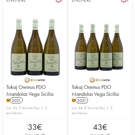
sec, de plus en plus mises en avant depuis les années
2000, affichent un profil droit, salin, presque tranchant,
tout en restant aromatiquement expressives.
Plusieurs domaines hongrois en ont fait leur cépage phare,
portant haut la réputation du furmint à l’international à
travers des cuvées aussi précises qu’ambitieuses. Parmi ces
derniers se démarquent le
domaine Oremus
et le
domaine Disznoko
.
Tokaj Oremus PDO
Tokaj Oremus PDO
Mandolas Vega Sicilia
Mandolas Vega Sicilia
2021
2021
Lot de 3 bouteilles | 2
Lot de 4 bouteilles | 2
enchères
enchères
33
€
43
€
(
prix actuel
)
(
prix actuel
)