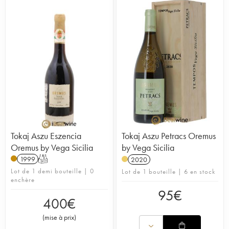
Tokaj Aszu Eszencia
Tokaj Aszu Petracs Oremus
Oremus by Vega Sicilia
by Vega Sicilia
1999
T
2020
Lot de 1 demi bouteille | 0
Lot de 1 bouteille | 6 en stock
enchère
95
€
400
€
(
mise à prix
)