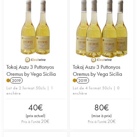
Tokaj Aszu 3 Puttonyos
Tokaj Aszu 3 Puttonyos
Oremus by Vega Sicilia
Oremus by Vega Sicilia
2019
2019
Lot de 2 format 50cls | 1
Lot de 4 format 50cls | 0
enchère
enchère
40
€
80
€
(
prix actuel
)
(
mise à prix
)
20
€
20
€
Prix à l'unité
Prix à l'unité