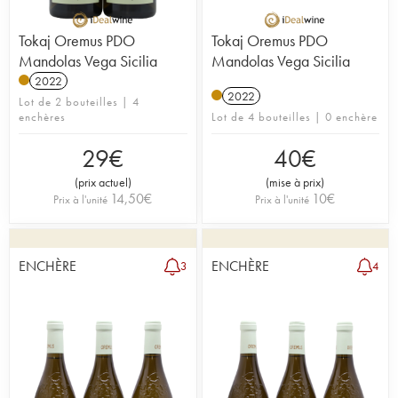
Tokaj Oremus PDO
Tokaj Oremus PDO
Mandolas Vega Sicilia
Mandolas Vega Sicilia
2022
2022
Lot de 2 bouteilles | 4
enchères
Lot de 4 bouteilles | 0 enchère
29
€
40
€
(
prix actuel
)
(
mise à prix
)
14,50
€
10
€
Prix à l'unité
Prix à l'unité
ENCHÈRE
ENCHÈRE
3
4