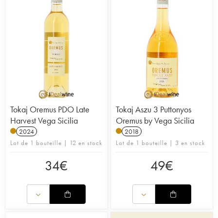
Tokaj Oremus PDO Late
Tokaj Aszu 3 Puttonyos
Harvest Vega Sicilia
Oremus by Vega Sicilia
2024
2018
Lot de 1 bouteille | 12 en stock
Lot de 1 bouteille | 3 en stock
34
€
49
€