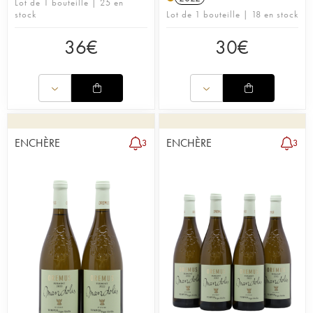
Lot de 1 bouteille | 25 en
stock
Lot de 1 bouteille | 18 en stock
36
€
30
€
ENCHÈRE
ENCHÈRE
3
3