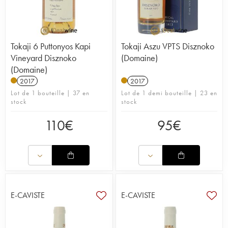
Tokaji 6 Puttonyos Kapi
Tokaji Aszu VPTS Disznoko
Vineyard Disznoko
(Domaine)
(Domaine)
2017
2017
Lot de 1 bouteille | 37 en
Lot de 1 demi bouteille | 23 en
stock
stock
110
€
95
€
E-CAVISTE
E-CAVISTE