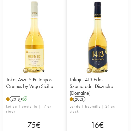
Tokaj Aszu 5 Puttonyos
Tokaji 1413 Edes
Oremus by Vega Sicilia
Szamorodni Disznoko
(Domaine)
2018
A
2021
Lot de 1 bouteille | 17 en
Lot de 1 bouteille | 24 en
stock
stock
75
€
16
€