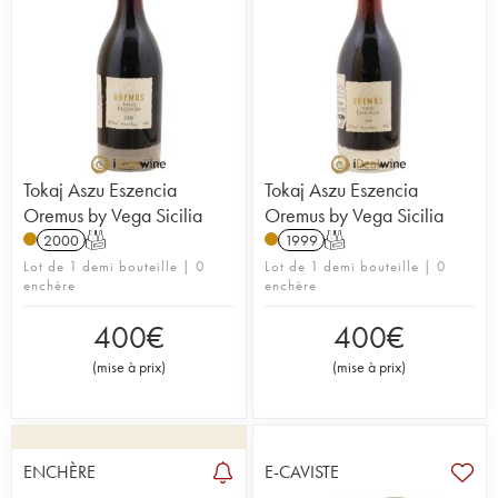
Tokaj Aszu Eszencia
Tokaj Aszu Eszencia
Oremus by Vega Sicilia
Oremus by Vega Sicilia
2000
T
1999
T
Lot de 1 demi bouteille | 0
Lot de 1 demi bouteille | 0
enchère
enchère
400
€
400
€
(
mise à prix
)
(
mise à prix
)
ENCHÈRE
E-CAVISTE