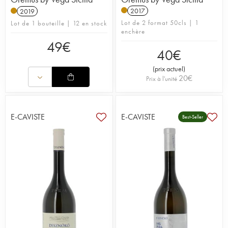
2017
2019
Lot de 2 format 50cls | 1
Lot de 1 bouteille | 12 en stock
enchère
49
€
40
€
(
prix actuel
)
20
€
Prix à l'unité
E-CAVISTE
E-CAVISTE
Best-Seller