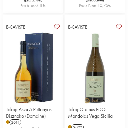
11
€
10,75
€
Prix à l'unité
Prix à l'unité
E-CAVISTE
E-CAVISTE
Tokaji Aszu 5 Puttonyos
Tokaj Oremus PDO
Disznoko (Domaine)
Mandolas Vega Sicilia
2014
2022