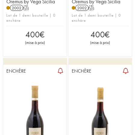
Oremus by Vega Sicilia
Oremus by Vega Sicilia
2002
T
2002
T
Lot de 1 demi bouteille | 0
Lot de 1 demi bouteille | 0
enchère
enchère
400
€
400
€
(
mise à prix
)
(
mise à prix
)
ENCHÈRE
ENCHÈRE