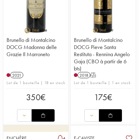
Brunello di Montalcino
Brunello di Montalcino
DOCG Madonna delle
DOCG Pieve Santa
Grazie Il Marroneto
Restituta - Rennina Angelo
Gaja (CBO à partir de 6
bts)
2021
2018
T
Lot de 1 bouteille | 18 en stock
Lot de 1 bouteille | 1 en stock
350
€
175
€
ENCHÈRE
E-CAVISTE
4