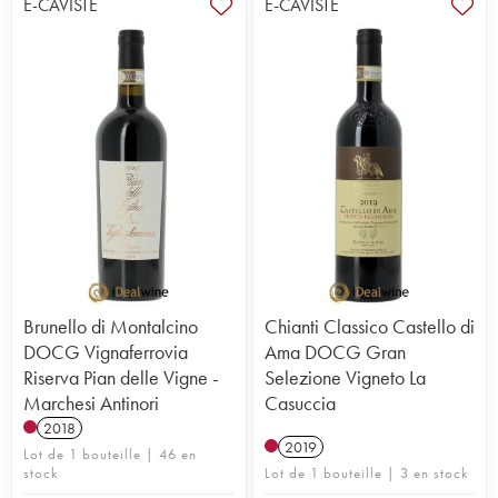
E-CAVISTE
E-CAVISTE
Brunello di Montalcino
Chianti Classico Castello di
DOCG Vignaferrovia
Ama DOCG Gran
Riserva Pian delle Vigne -
Selezione Vigneto La
Marchesi Antinori
Casuccia
2018
2019
Lot de 1 bouteille | 46 en
stock
Lot de 1 bouteille | 3 en stock