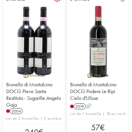
Brunello di Montalcino
Brunello di Montalcino
DOCG Pieve Santa
DOCG Podere Le Ripi
Restituta - Sugarille Angelo
Cielo d'Ulisse
Gaja
2019
A
2004
Lot de 1 bouteille | 18 en stock
Lot de 2 bouteilles | 0 enchère
57
€