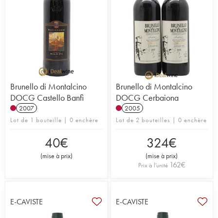
Brunello di Montalcino
Brunello di Montalcino
DOCG Castello Banfi
DOCG Cerbaiona
2007
2005
Lot de 1 bouteille | 0 enchère
Lot de 2 bouteilles | 0 enchère
40
€
324
€
(
mise à prix
)
(
mise à prix
)
162
€
Prix à l'unité
E-CAVISTE
E-CAVISTE