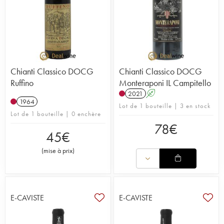
Chianti Classico DOCG
Chianti Classico DOCG
Ruffino
Monteraponi IL Campitello
2021
A
1964
Lot de 1 bouteille | 3 en stock
Lot de 1 bouteille | 0 enchère
78
€
45
€
(
mise à prix
)
E-CAVISTE
E-CAVISTE