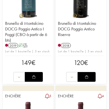
Brunello di Montalcino
Brunello di Montalcino
DOCG Poggio Antico I
DOCG Poggio Antico
Poggi (CBO à partir de 6
Riserva
bts)
2019
A
T
2018
Lot de 1 bouteille | 3 en stock
Lot de 1 bouteille | 5 en stock
149
€
120
€
ENCHÈRE
ENCHÈRE
5
4