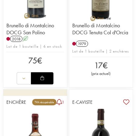
Brunello di Montalcino
Brunello di Montalcino
DOCG San Polino
DOCG Tenuta Col d'Orcia
2018
A
1979
Lot de 1 bouteille | 6 en stock
Lot de 1 bouteille | 2 enchères
75
€
17
€
(
prix actuel
)
ENCHÈRE
E-CAVISTE
1
TVA récupérable