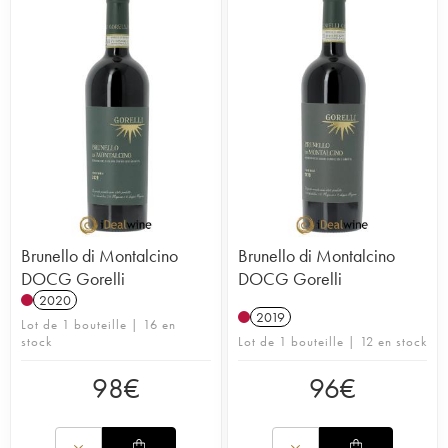
Brunello di Montalcino
Brunello di Montalcino
DOCG Gorelli
DOCG Gorelli
2020
2019
Lot de 1 bouteille | 16 en
stock
Lot de 1 bouteille | 12 en stock
98
€
96
€