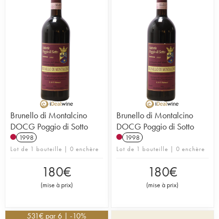
Brunello di Montalcino
Brunello di Montalcino
DOCG Poggio di Sotto
DOCG Poggio di Sotto
1998
1998
Lot de 1 bouteille | 0 enchère
Lot de 1 bouteille | 0 enchère
180
€
180
€
(
mise à prix
)
(
mise à prix
)
531
€
par 6 | -10%