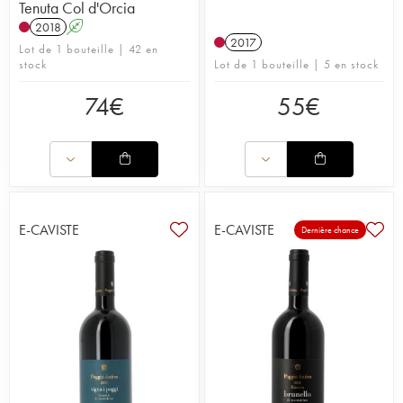
Tenuta Col d'Orcia
2018
A
2017
Lot de 1 bouteille | 42 en
stock
Lot de 1 bouteille | 5 en stock
74
€
55
€
E-CAVISTE
E-CAVISTE
Dernière chance