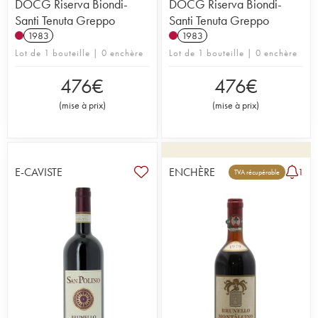
DOCG Riserva Biondi-
DOCG Riserva Biondi-
Santi Tenuta Greppo
Santi Tenuta Greppo
1983
1983
Lot de 1 bouteille | 0 enchère
Lot de 1 bouteille | 0 enchère
476
€
476
€
(
mise à prix
)
(
mise à prix
)
E-CAVISTE
ENCHÈRE
1
TVA récupérable