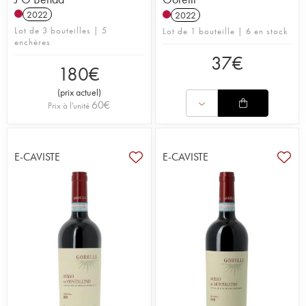
2022
2022
Lot de 3 bouteilles | 5
Lot de 1 bouteille | 6 en stock
enchères
37
€
180
€
(
prix actuel
)
60
€
Prix à l'unité
E-CAVISTE
E-CAVISTE