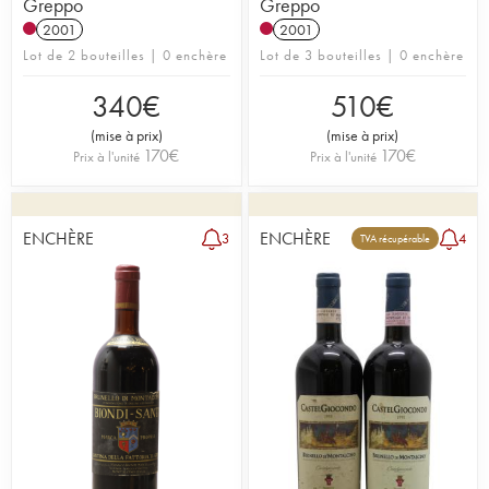
Greppo
Greppo
2001
2001
Lot de 2 bouteilles | 0 enchère
Lot de 3 bouteilles | 0 enchère
340
€
510
€
(
mise à prix
)
(
mise à prix
)
170
€
170
€
Prix à l'unité
Prix à l'unité
ENCHÈRE
ENCHÈRE
3
4
TVA récupérable