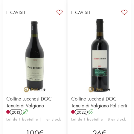
E-CAVISTE
E-CAVISTE
Colline Lucchesi DOC
Colline Lucchesi DOC
Tenuta di Valgiano
Tenuta di Valgiano Palistorti
2013
A
2022
A
Lot de 1 bouteille | 1 en stock
Lot de 1 bouteille | 8 en stock
100
€
26
€