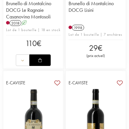
Brunello di Montalcino
Brunello di Montalcino
DOCG Le Ragnaie
DOCG Lisini
Casanovina Montosoli
2018
A
1998
Lot de 1 bouteille | 18 en stock
Lot de 1 bouteille | 7 enchères
110
€
29
€
(
prix actuel
)
E-CAVISTE
E-CAVISTE