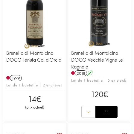
Brunello di Montalcino
Brunello di Montalcino
DOCG Tenuta Col d'Orcia
DOCG Vecchie Vigne Le
Ragnaie
2018
A
1979
Lot de 1 bouteille | 5 en stock
Lot de 1 bouteille | 2 enchères
120
€
14
€
(
prix actuel
)