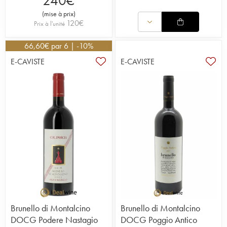
240
€
(
mise à prix
)
120
€
Prix à l'unité
66,60
€
par 6 | -10%
E-CAVISTE
E-CAVISTE
Brunello di Montalcino
Brunello di Montalcino
DOCG Podere Nastagio
DOCG Poggio Antico