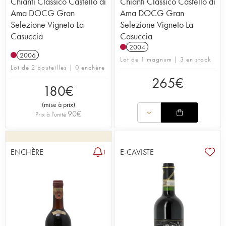
Chianti Classico Castello di
Chianti Classico Castello di
Ama DOCG Gran
Ama DOCG Gran
Selezione Vigneto La
Selezione Vigneto La
Casuccia
Casuccia
2004
2006
Lot de 1 magnum | 3 en stock
Lot de 2 bouteilles | 0 enchère
265
€
180
€
(
mise à prix
)
90
€
Prix à l'unité
ENCHÈRE
E-CAVISTE
1