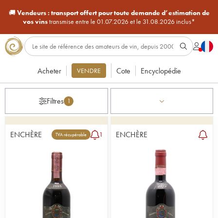
🚚
Vendeurs :
transport offert pour toute demande d’estimation de
vos vins
transmise entre le 01.07.2026 et le 31.08.2026 inclus*
Acheter
Cote
Encyclopédie
VENDRE
Filtres
1
ENCHÈRE
ENCHÈRE
1
TVA récupérable