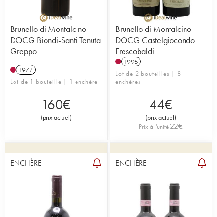
Brunello di Montalcino
Brunello di Montalcino
DOCG Biondi-Santi Tenuta
DOCG Castelgiocondo
Greppo
Frescobaldi
1995
1977
Lot de 2 bouteilles | 8
Lot de 1 bouteille | 1 enchère
enchères
160
€
44
€
(
prix actuel
)
(
prix actuel
)
22
€
Prix à l'unité
ENCHÈRE
ENCHÈRE