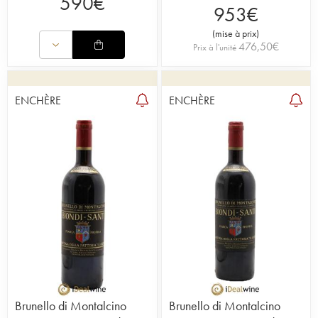
590
€
953
€
(
mise à prix
)
476,50
€
Prix à l'unité
ENCHÈRE
ENCHÈRE
Brunello di Montalcino
Brunello di Montalcino