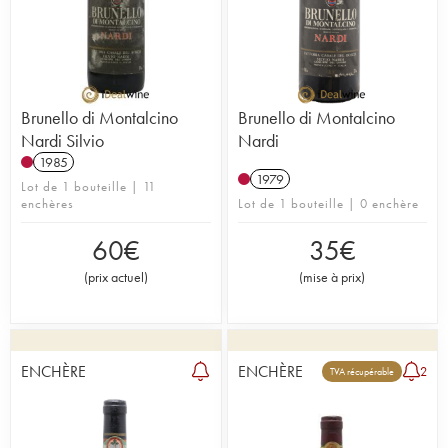
Brunello di Montalcino
Brunello di Montalcino
Nardi Silvio
Nardi
1985
1979
Lot de 1 bouteille | 11
enchères
Lot de 1 bouteille | 0 enchère
60
€
35
€
(
prix actuel
)
(
mise à prix
)
ENCHÈRE
ENCHÈRE
2
TVA récupérable