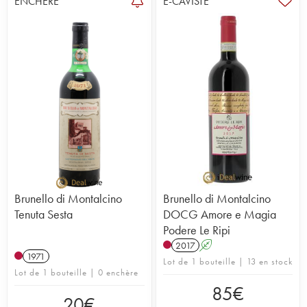
ENCHÈRE
E-CAVISTE
Brunello di Montalcino
Brunello di Montalcino
Tenuta Sesta
DOCG Amore e Magia
Podere Le Ripi
2017
A
1971
Lot de 1 bouteille | 13 en stock
Lot de 1 bouteille | 0 enchère
85
€
20
€