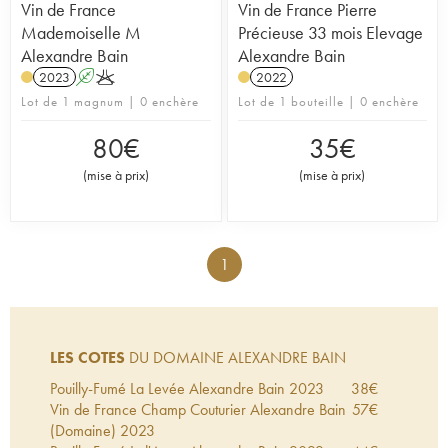
Vin de France
Vin de France Pierre
Mademoiselle M
Précieuse 33 mois Elevage
Alexandre Bain
Alexandre Bain
2023
A
K
2022
Lot de 1 magnum | 0 enchère
Lot de 1 bouteille | 0 enchère
80
€
35
€
(
mise à prix
)
(
mise à prix
)
1
LES COTES
DU DOMAINE ALEXANDRE BAIN
Pouilly-Fumé La Levée Alexandre Bain
2023
38
€
Vin de France Champ Couturier Alexandre Bain
57
€
(Domaine)
2023