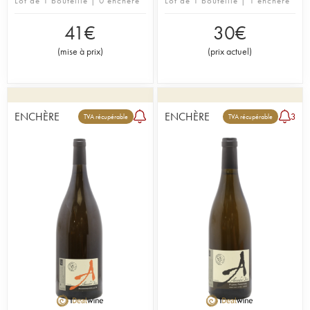
Lot de 1 bouteille | 0 enchère
Lot de 1 bouteille | 1 enchère
Lire l'article du blog sur le domaine Alexandre Bain
41
€
30
€
(
mise à prix
)
(
prix actuel
)
ENCHÈRE
ENCHÈRE
3
TVA récupérable
TVA récupérable