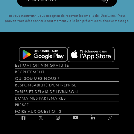
2008
Vin de France N°21 Alexandre Bain
30
€
Vin de France N°89 Alexandre Bain
28
€
En vous inscrivant, vous acceptez de recevoir les emails de iDealwine. Vous
Vin de France N°07 Alexandre Bain
26
€
pouvez vous désabonner à tout moment via le lien présent dans chaque message.
Vin de France N°68 Alexandre Bain
26
€
ESTIMATION VIN GRATUITE
RECRUTEMENT
QUI SOMMES-NOUS ?
RESPONSABILITÉ D'ENTREPRISE
TARIFS ET DÉLAIS DE LIVRAISON
DOMAINES PARTENAIRES
PRESSE
FOIRE AUX QUESTIONS