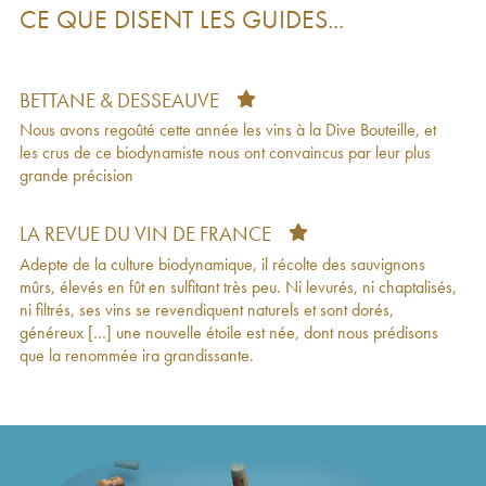
CE QUE DISENT LES GUIDES...
Vin de France N°21 Alexandre Bain
2017
17
€
Vin de France N°07 Alexandre Bain
2017
27
€
Vin de France L'd'Ange Alexandre Bain
51
€
(Domaine)
2017
BETTANE & DESSEAUVE
Vin de France Mademoiselle M Alexandre Bain
43
€
Nous avons regoûté cette année les vins à la Dive Bouteille, et
2016
les crus de ce biodynamiste nous ont convaincus par leur plus
Pouilly-Fumé La Levée Alexandre Bain
2015
41
€
grande précision
Vin de France Pierre Précieuse Alexandre Bain
32
€
2015
Vin de France Mademoiselle M Alexandre Bain
47
€
LA REVUE DU VIN DE FRANCE
2015
Adepte de la culture biodynamique, il récolte des sauvignons
Pouilly-Fumé L d'Ange Alexandre Bain
2015
35
€
mûrs, élevés en fût en sulfitant très peu. Ni levurés, ni chaptalisés,
Vin de France Les Grandes Hâtes Alexandre
36
€
ni filtrés, ses vins se revendiquent naturels et sont dorés,
Bain
2015
généreux […] une nouvelle étoile est née, dont nous prédisons
Vin de France L'd'Ange Alexandre Bain
30
€
que la renommée ira grandissante.
(Domaine)
2015
Vin de France Pierre Précieuse Alexandre Bain
42
€
2014
Vin de France L d'Ange 36 Mois d'élevage
44
€
Alexandre Bain (Domaine)
2014
Vin de France Mademoiselle M Alexandre Bain
43
€