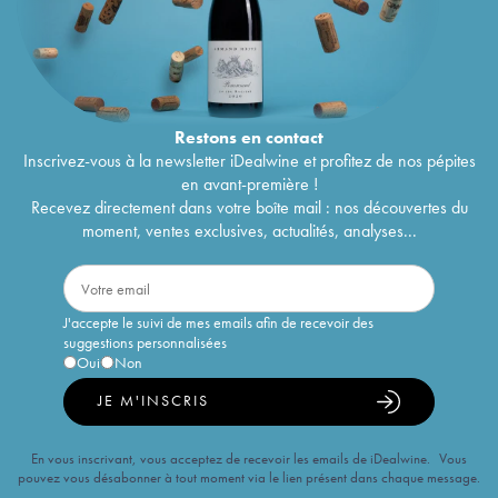
Restons en
contact
Inscrivez-vous à la newsletter iDealwine et profitez de nos pépites
en avant-première !
Recevez directement dans votre boîte mail : nos découvertes du
moment, ventes exclusives, actualités, analyses...
J'accepte le suivi de mes emails afin de recevoir des
suggestions personnalisées
Oui
Non
JE M'INSCRIS
En vous inscrivant, vous acceptez de recevoir les emails de iDealwine. Vous
pouvez vous désabonner à tout moment via le lien présent dans chaque message.