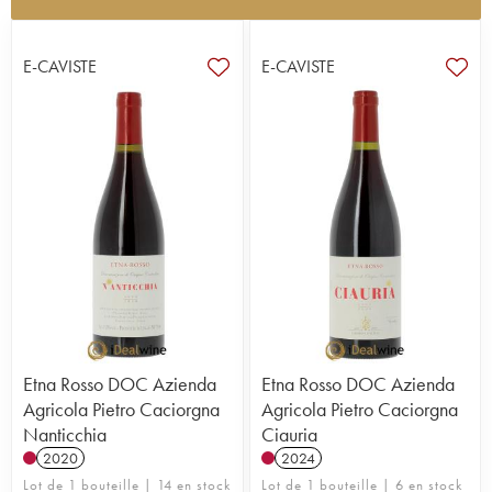
Originaire de Toscane, Pietro Caciorgna a travaillé
comme œnologue pour plusieurs grands domaines
italiens au cours des années. Il est aujourd’hui
E-CAVISTE
E-CAVISTE
encore consultant et produit en parallèle ses
propres vins en Toscane et en Sicile.
En Toscane, c’est sur la ferme familiale crée en
1953 par ses parents, et qui s’étend aujourd’hui
sur 20 hectares en polyculture produisant maïs,
tournesol et de fourrage, qu’il a planté en 2001
2,3 hectares de sangiovese, cultivés en bio. Le
terroir de Casole d’Elsa a été reconnu depuis
2007 en tant que DOC Macchie Terre di Casole
Sangiovese, et Pietro y produit des vins délicats et
aromatiques.
En 2006, il découvre les terroirs de l’Etna en Sicile
et en tombe amoureux, achetant d’abord une
parcelle d’un demi-hectare planté de nerello
Etna Rosso DOC Azienda
Etna Rosso DOC Azienda
centenaires, puis deux parcelles supplémentaires.
Agricola Pietro Caciorgna
Agricola Pietro Caciorgna
En tout, il propose une gamme de six vins, trois de
Nanticchia
Ciauria
Toscane et trois de Sicile, qui chacun subliment leur
2020
2024
terroir d’origine.
Lot de 1 bouteille | 14 en stock
Lot de 1 bouteille | 6 en stock