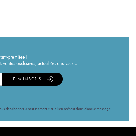
vant-première !
ventes exclusives, actualités, analyses...
JE M'INSCRIS
vous désabonner à tout moment via le lien présent dans chaque message.