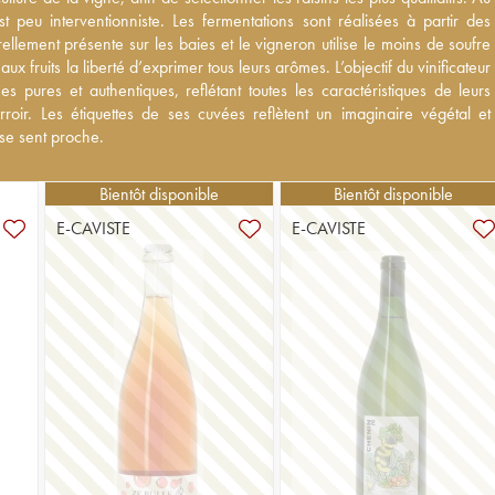
peu interventionniste. Les fermentations sont réalisées à partir des levure
 peu interventionniste. Les fermentations sont réalisées à partir des
 présente sur les baies et le vigneron utilise le moins de soufre possible
ellement présente sur les baies et le vigneron utilise le moins de soufre
s la liberté d’exprimer tous leurs arômes. L’objectif du vinificateur est de
aux fruits la liberté d’exprimer tous leurs arômes. L’objectif du vinificateur
et authentiques, reflétant toutes les caractéristiques de leurs cépages et
s pures et authentiques, reflétant toutes les caractéristiques de leurs
quettes de ses cuvées reflètent un imaginaire végétal et poétique avec
roir. Les étiquettes de ses cuvées reflètent un imaginaire végétal et
.
 se sent proche.
Bientôt disponible
Bientôt disponible
E-CAVISTE
E-CAVISTE