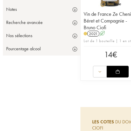
Notes
Vin de France Ze Chen
Béret et Compagnie -
Recherche avancée
Bruno Ciofi
2021
A
Nos sélections
Lot de 1 bouteille | 1 en s
Pourcentage alcool
14
€
LES COTES
DU DOM
CIOFI