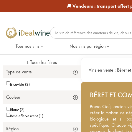
🚚
Vendeurs :
transport offert
Tous nos vins
Nos vins par région
Effacer les filtres
Vins en vente :
Béret et
Type de vente
E-caviste (3)
BÉRET ET CO
Couleur
Bruno Ciofi, ancien vi
Bruno Ciofi, ancien v
Blanc (2)
la maison de négoce Bér
créer la maison de nég
Rosé effervescent (1)
biologique et si possib
biologique et si p
spécifique. Chaque vign
spécifique. Chaque vig
Région
cépages, le climat, la cu
cépages, le climat, la c