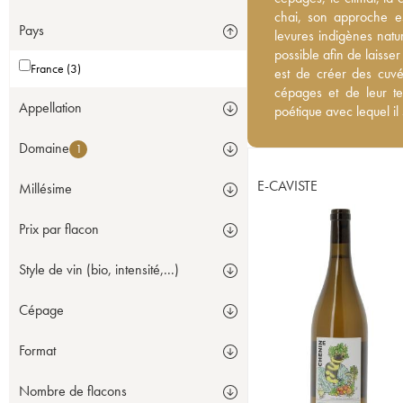
chai, son approche est 
chai, son approche est
Pays
indigènes naturellement
levures indigènes natur
afin de laisser aux fruit
possible afin de laisser 
France (3)
créer des cuvées pures 
est de créer des cuvée
de leur terroir. Les éti
cépages et de leur ter
Appellation
lequel il se sent proche
poétique avec lequel il
Domaine
1
E-CAVISTE
Millésime
Prix par flacon
Style de vin (bio, intensité,...)
Cépage
Format
Nombre de flacons