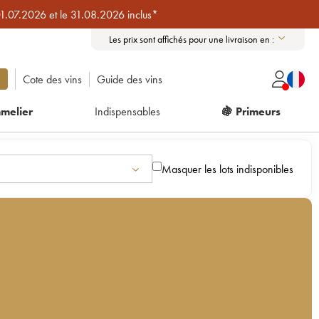
01.07.2026 et le 31.08.2026 inclus*
Les prix sont affichés pour une livraison en :
Cote des vins
Guide des vins
melier
Indispensables
🍇 Primeurs
Masquer les lots indisponibles
r