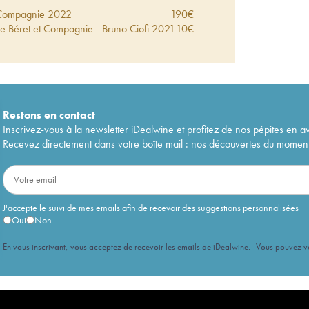
t Compagnie
2022
190
€
le Béret et Compagnie - Bruno Ciofi
2021
10
€
Restons en
contact
Inscrivez-vous à la newsletter iDealwine et profitez de nos pépites en a
Recevez directement dans votre boîte mail : nos découvertes du moment, 
J'accepte le suivi de mes emails afin de recevoir des suggestions personnalisées
Oui
Non
En vous inscrivant, vous acceptez de recevoir les emails de iDealwine. Vous pouvez 