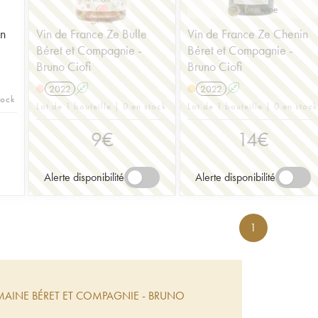
in
Vin de France Ze Bulle
Vin de France Ze Chenin
Béret et Compagnie -
Béret et Compagnie -
Bruno Ciofi
Bruno Ciofi
2022
A
2022
A
H
tock
Lot de 1 bouteille | 0 en stock
Lot de 1 bouteille | 0 en stock
9
€
14
€
Alerte disponibilité
Alerte disponibilité
1
AINE BÉRET ET COMPAGNIE - BRUNO