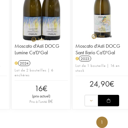
Moscato d'Asti DOCG
Moscato d'Asti DOCG
Lumine Ca'D'Gal
Sant Ilario Ca'D'Gal
2023
H
2024
H
n
Lot de 1 bouteille | 16 en
Lot de 2 bouteilles | 6
stock
enchères
24,90
€
16
€
(
prix actuel
)
8
€
Prix à l'unité
1