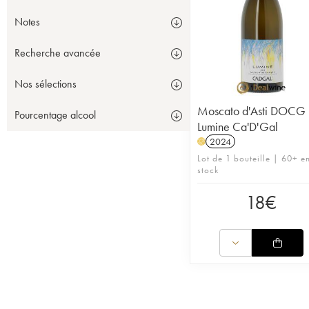
Notes
Recherche avancée
Nos sélections
Moscato d'Asti DOCG
Pourcentage alcool
Lumine Ca'D'Gal
2024
H
Lot de 1 bouteille | 60+ e
stock
18
€