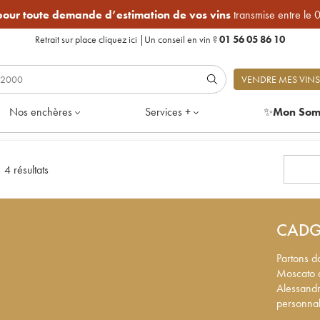
 pour toute demande d’estimation de vos vins
transmise entre le 
Retrait sur place
cliquez ici
|
Un conseil en vin ?
01 56 05 86 10
VENDRE MES VINS
Nos enchères
Services +
✨
Mon Som
|
4 résultats
CADG
Partons d
Moscato d
Alessandr
personnali