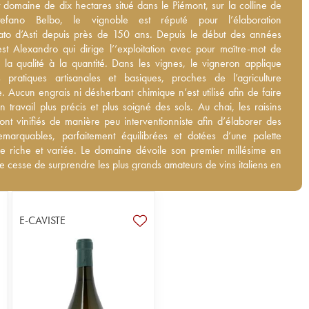
domaine de dix hectares situé dans le Piémont, sur la colline de
domaine de dix hectares situé dans le Piémont, sur la colline de
ano Belbo, le vignoble est réputé pour l’élaboration
efano Belbo, le vignoble est réputé pour l’élaboration
o d’Asti depuis près de 150 ans. Depuis le début des années
to d’Asti depuis près de 150 ans. Depuis le début des années
st Alexandro qui dirige l’’exploitation avec pour maître-mot de
st Alexandro qui dirige l’’exploitation avec pour maître-mot de
r la qualité à la quantité. Dans les vignes, le vigneron applique ainsi
er la qualité à la quantité. Dans les vignes, le vigneron applique
ues artisanales et basiques, proches de l’agriculture
s pratiques artisanales et basiques, proches de l’agriculture
. Aucun engrais ni désherbant chimique n’est utilisé afin de faire
e. Aucun engrais ni désherbant chimique n’est utilisé afin de faire
 travail plus précis et plus soigné des sols. Au chai, les raisins
n travail plus précis et plus soigné des sols. Au chai, les raisins
ont vinifiés de manière peu interventionniste afin d’élaborer des
sont vinifiés de manière peu interventionniste afin d’élaborer des
marquables, parfaitement équilibrées et dotées d’une palette
emarquables, parfaitement équilibrées et dotées d’une palette
e riche et variée. Le domaine dévoile son premier millésime en
e riche et variée. Le domaine dévoile son premier millésime en
e cesse de surprendre les plus grands amateurs de vins italiens en
e cesse de surprendre les plus grands amateurs de vins italiens en
ses authentiques cuvées, véritables miroirs d’un terroir unique et
 ses authentiques cuvées, véritables miroirs d’un terroir unique et
ir-faire rigoureusement équilibré. En 2023, le domaine a été
oir-faire rigoureusement équilibré. En 2023, le domaine a été
ar un Alessandro Varagnolo, un passionné de la région.
ar un Alessandro Varagnolo, un passionné de la région.
E-CAVISTE