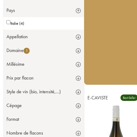
Pays
Italie (4)
Appellation
Domaine
1
Millésime
Prix par flacon
Style de vin (bio, intensité,...)
E-CAVISTE
Best-Seller
Cépage
Format
Nombre de flacons