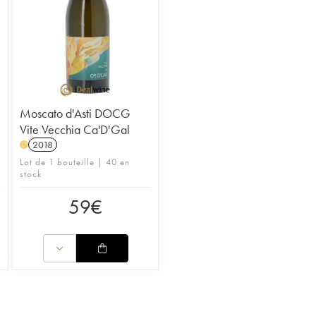
Moscato d'Asti DOCG
Vite Vecchia Ca'D'Gal
2018
H
Lot de 1 bouteille | 40 en
stock
59
€