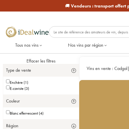
🚚
Vendeurs :
transport offert
Tous nos vins
Nos vins par région
Effacer les filtres
Vins en vente :
Cadgal
Type de vente
Enchère (1)
E-caviste (3)
Couleur
Blanc effervescent (4)
Région