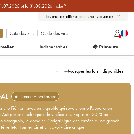
01.07.2026 et le 31.08.2026 inclus*
Les prix sont affichés pour une livraison en :
Cote des vins
Guide des vins
melier
Indispensables
🍇 Primeurs
Masquer les lots indisponibles
AL
★ Domaine partenaire
ans le Piémont avec un vignoble qui révolutionne l'appellation
’Asti par ses techniques de vinification. Repris en 2023 par
o Varagnolo, le domaine Cadgal signe des cuvées d’une grande
té reflétant un terroir et un savoir-faire unique.