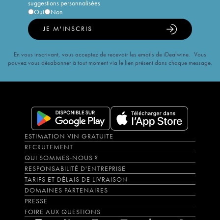
suggestions personnalisées
Oui
Non
JE M'INSCRIS
En vous inscrivant, vous acceptez de recevoir les emails de iDealwine. Vous
pouvez vous désabonner à tout moment via le lien présent dans chaque message.
ESTIMATION VIN GRATUITE
RECRUTEMENT
QUI SOMMES-NOUS ?
RESPONSABILITÉ D'ENTREPRISE
TARIFS ET DÉLAIS DE LIVRAISON
DOMAINES PARTENAIRES
PRESSE
FOIRE AUX QUESTIONS