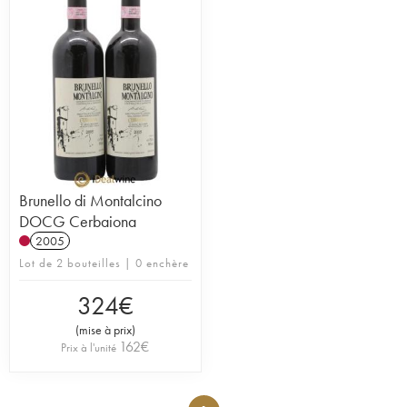
des investisseurs américains, tombés amoureux du
terroir et de la région. Les vignes, situées à 400
mètres d’altitude, comprennent les cépages
emblématiques de la région comme
le sangiovese. Au chai comme dans les vignes,
toutes les étapes de production sont réalisées dans
le plus grand respect des sols et de la biodiversité
afin de laisser la personnalité du terroir s’exprimer
librement. Après des vendanges réalisées
entièrement à la main, les vinifications sont
accomplies de manière peu interventionniste et le
Brunello di Montalcino
soufre est ajouté en quantité minimale. C’est dans
DOCG Cerbaiona
ce contexte paisible que le vignoble dévoile des
2005
cuvées authentiques, respirant les parfums
Lot de 2 bouteilles | 0 enchère
envoûtant de l’emblématique Toscane italienne.
324
€
(
mise à prix
)
162
€
Prix à l'unité