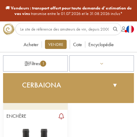
🚚
Vendeurs :
transport offert pour toute demande d’estimation de
vos vins
transmise entre le 01.07.2026 et le 31.08.2026 inclus*
Acheter
Cote
Encyclopédie
VENDRE
Filtres
1
CERBAIONA
▼
C’est en 1977 que le domaine Cerbaiona voit le
jour au cœur de la Toscane italienne. Fondé par
l’ancien pilote Diego Molinari au nord-est
ENCHÈRE
de Montalcino, le domaine, est riche de trois
hectares de vignes et de douze hectares d’oliviers
et de bois. Depuis 2015, le vignoble est dirigé par