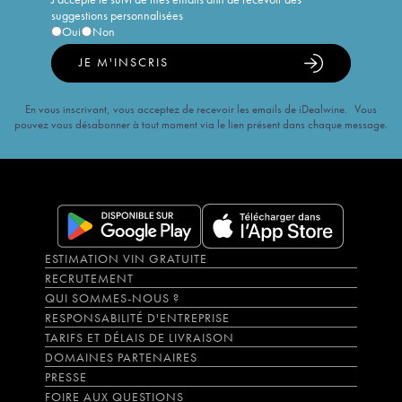
suggestions personnalisées
Oui
Non
JE M'INSCRIS
En vous inscrivant, vous acceptez de recevoir les emails de iDealwine. Vous
pouvez vous désabonner à tout moment via le lien présent dans chaque message.
ESTIMATION VIN GRATUITE
RECRUTEMENT
QUI SOMMES-NOUS ?
RESPONSABILITÉ D'ENTREPRISE
TARIFS ET DÉLAIS DE LIVRAISON
DOMAINES PARTENAIRES
PRESSE
FOIRE AUX QUESTIONS