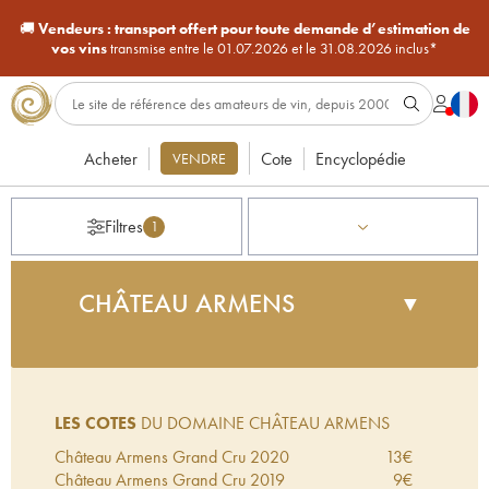
🚚
Vendeurs :
transport offert pour toute demande d’estimation de
vos vins
transmise entre le 01.07.2026 et le 31.08.2026 inclus*
Acheter
Cote
Encyclopédie
VENDRE
Filtres
1
CHÂTEAU ARMENS
▼
En faisant l'acquisition de ce domaine
(pécédemment nommé Château Bonnet d'Armens,
car il appartenait à la famille Bonnet depuis
LES COTES
DU DOMAINE CHÂTEAU ARMENS
plusieurs génération), Alexandre de Malet
Roquefort s'était donné comme objectif de réussir à
Château Armens Grand Cru
2020
13
€
révéler le magnifique terroir de ce nouveau grand
Château Armens Grand Cru
2019
9
€