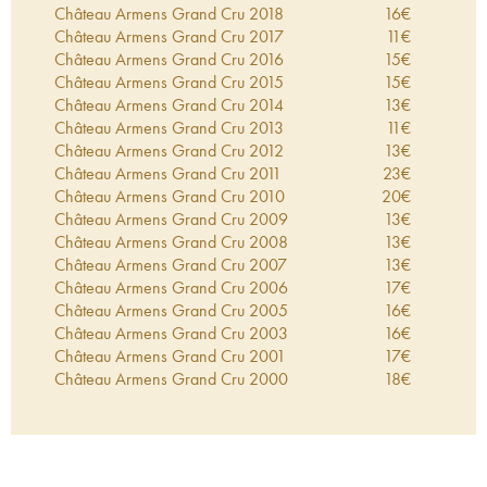
cru à l'encépagement idéal (70% merlot, 20%
Château Armens Grand Cru
2018
16
€
cabernet sauvignon, 10% cabernet franc).
Château Armens Grand Cru
2017
11
€
Château Armens Grand Cru
2016
15
€
Château Armens Grand Cru
2015
15
€
Château Armens Grand Cru
2014
13
€
Château Armens Grand Cru
2013
11
€
Château Armens Grand Cru
2012
13
€
Château Armens Grand Cru
2011
23
€
Château Armens Grand Cru
2010
20
€
Château Armens Grand Cru
2009
13
€
Château Armens Grand Cru
2008
13
€
Château Armens Grand Cru
2007
13
€
Château Armens Grand Cru
2006
17
€
Château Armens Grand Cru
2005
16
€
Château Armens Grand Cru
2003
16
€
Château Armens Grand Cru
2001
17
€
Château Armens Grand Cru
2000
18
€
Château Armens Grand Cru
1999
16
€
Château Armens Grand Cru
1989
19
€
Château Armens Grand Cru
1988
19
€
Château Armens Grand Cru
1982
24
€