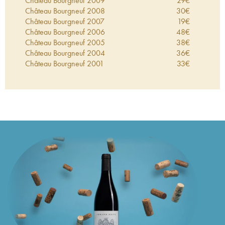
Château Bourgneuf
2009
29
€
Château Bourgneuf
2008
30
€
Château Bourgneuf
2007
19
€
Château Bourgneuf
2006
48
€
Château Bourgneuf
2005
38
€
Château Bourgneuf
2004
36
€
Château Bourgneuf
2001
33
€
Château Bourgneuf
2000
27
€
Château Bourgneuf
1999
32
€
Château Bourgneuf
1998
43
€
Château Bourgneuf
1997
26
€
Château Bourgneuf
1996
19
€
Château Bourgneuf
1995
36
€
Château Bourgneuf
1994
30
€
Château Bourgneuf
1993
22
€
Château Bourgneuf
1992
24
€
Château Bourgneuf
1990
55
€
Château Bourgneuf
1989
34
€
Château Bourgneuf
1988
38
€
Château Bourgneuf
1986
25
€
Château Bourgneuf
1985
37
€
Château Bourgneuf
1983
43
€