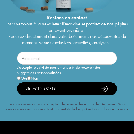
Château Bourgneuf
1982
52
€
Château Bourgneuf
1976
29
€
Château Bourgneuf
1969
28
€
Restons en
contact
Château Bourgneuf
1959
47
€
Inscrivez-vous à la newsletter iDealwine et profitez de nos pépites
en avant-première !
Recevez directement dans votre boîte mail : nos découvertes du
moment, ventes exclusives, actualités, analyses...
J'accepte le suivi de mes emails afin de recevoir des
suggestions personnalisées
Oui
Non
JE M'INSCRIS
En vous inscrivant, vous acceptez de recevoir les emails de iDealwine. Vous
pouvez vous désabonner à tout moment via le lien présent dans chaque message.