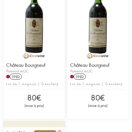
4 grandes zones, sablonneuse vers Libourne,
graves sur sables et argiles vers Saint-émilion,
graves et argiles au centre et graves plus fines au
nord), les Pomerol offrent une belle analogie de
structure. Originaux, les Pomerol présentent
l'avantage de pouvoir être bus jeunes tout en
faisant preuve d'une grande aptitude au
vieillissement.
Le Château Bourgneuf est représentatif de son
appellation. Ses neuf hectares, d’un seul tenant,
juste à côté de Trotanoy, s’expriment dans des vins
Château Bourgneuf
Château Bourgneuf
classiques, à déguster après sept à dix ans de
Pomerol AOC
Pomerol AOC
garde. La propriété compte une belle proportion
1982
1982
de vieilles vignes. Son encépagement est
Lot de 1 magnum | 0 enchère
Lot de 1 magnum | 0 enchère
composé de 90% de merlot et 10% de cabernet
franc. La production annuelle avoisine les 38.000
80
€
80
€
bouteilles.
(
mise à prix
)
(
mise à prix
)
Lire l'article du blog sur le Château Bourgneuf