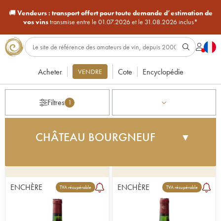
🚚
Vendeurs :
transport offert pour toute demande d’estimation de
vos vins
transmise entre le 01.07.2026 et le 31.08.2026 inclus*
Acheter
Cote
Encyclopédie
VENDRE
Filtres
1
CHÂTEAU BOURGNEUF
▼
Célébré dans le monde entier pour son terroir
d'exception, Pomerol n'est pourtant qu'une petite
appellation (800 hectares). C'est l'enchevêtrement
ENCHÈRE
ENCHÈRE
TVA récupérable
TVA récupérable
complexe de graves ou cailloux roulés, originaires
du Massif central, qui confère son caractère au
vin. Malgré une diversité de terroirs (on distingue