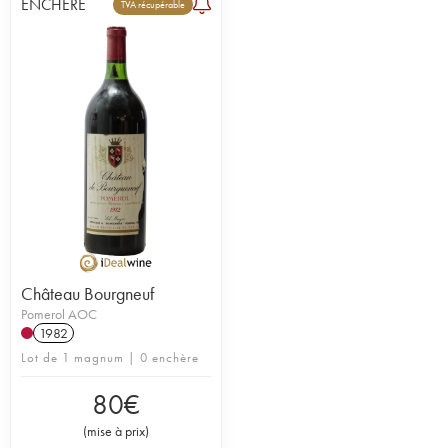
ENCHÈRE
TVA récupérable
Château Bourgneuf
Pomerol AOC
1982
Lot de 1 magnum | 0 enchère
80
€
(
mise à prix
)