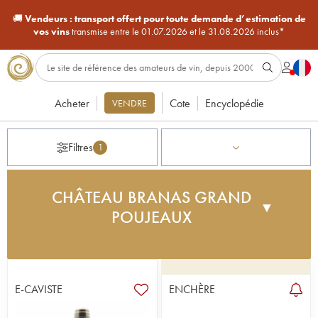
🚚
Vendeurs :
transport offert pour toute demande d’estimation de
vos vins
transmise entre le 01.07.2026 et le 31.08.2026 inclus*
Acheter
Cote
Encyclopédie
VENDRE
Filtres
1
CHÂTEAU BRANAS GRAND
▼
POUJEAUX
Le vignoble du château Branas Grand Poujeaux,
situé en partie sur des croupes graveleuses, cotoie
les crus les plus célèbres de l'appellation Moulis.
E-CAVISTE
ENCHÈRE
Les vendanges sont faites à la main. La vinification,
d'une durée d'un mois environ, est traditionnelle.