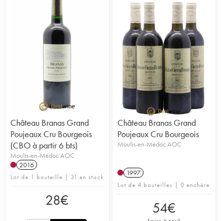
Château Branas Grand
Château Branas Grand
Poujeaux Cru Bourgeois
Poujeaux Cru Bourgeois
(CBO à partir 6 bts)
Moulis-en-Médoc AOC
Moulis-en-Médoc AOC
2016
1997
Lot de 1 bouteille | 31 en stock
Lot de 4 bouteilles | 0 enchère
28
€
54
€
(
mise à prix
)