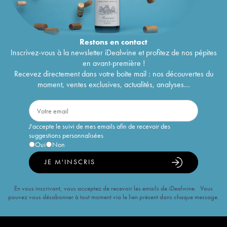
Restons en
contact
Inscrivez-vous à la newsletter iDealwine et profitez de nos pépites
en avant-première !
Recevez directement dans votre boîte mail : nos découvertes du
moment, ventes exclusives, actualités, analyses...
J'accepte le suivi de mes emails afin de recevoir des
suggestions personnalisées
Oui
Non
JE M'INSCRIS
En vous inscrivant, vous acceptez de recevoir les emails de iDealwine. Vous
pouvez vous désabonner à tout moment via le lien présent dans chaque message.