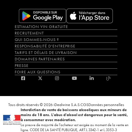
ESTIMATION VIN GRATUITE
RECRUTEMENT
QUI SOMMES-NOUS ?
RESPONSABILITÉ D'ENTREPRISE
TARIFS ET DÉLAIS DE LIVRAISON
DOMAINES PARTENAIRES
PRESSE
FOIRE AUX QUESTIONS
Tous droits réservés © 2026 iDealwine S.A.S.
CGS
Données personnelles
Interdiction de vente de boissons alcooliques aux mineurs de
moins de 18 ans. L'abus d'alcool est dangereux pour la santé,
à consommer avec modération.
La preuve de majorité de l'acheteur est exigée au moment de la vente en
ligne. CODE DE LA SANTÉ PUBLIQUE, ART.L.3342-1 et L.3353-3