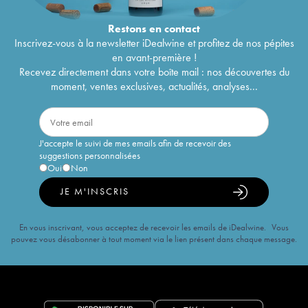
Château Monbrison
1985
30
€
Château Monbrison
1984
34
€
Restons en
contact
Château Monbrison
1983
29
€
Inscrivez-vous à la newsletter iDealwine et profitez de nos pépites
Château Monbrison
1982
52
€
en avant-première !
Château Monbrison
1979
41
€
Recevez directement dans votre boîte mail : nos découvertes du
Château Monbrison
1974
30
€
moment, ventes exclusives, actualités, analyses...
Château Monbrison
1970
22
€
Château Monbrison
36
€
J'accepte le suivi de mes emails afin de recevoir des
suggestions personnalisées
Oui
Non
JE M'INSCRIS
En vous inscrivant, vous acceptez de recevoir les emails de iDealwine. Vous
pouvez vous désabonner à tout moment via le lien présent dans chaque message.