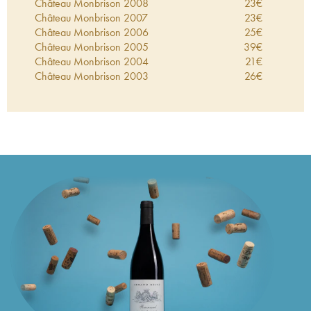
Château Monbrison
2008
23
€
Château Monbrison
2007
23
€
Château Monbrison
2006
25
€
Château Monbrison
2005
39
€
Château Monbrison
2004
21
€
Château Monbrison
2003
26
€
Château Monbrison
2002
19
€
Château Monbrison
2001
22
€
Château Monbrison
2000
38
€
Château Monbrison
1999
28
€
Château Monbrison
1998
23
€
Château Monbrison
1997
25
€
Château Monbrison
1996
25
€
Château Monbrison
1995
24
€
Château Monbrison
1994
26
€
Château Monbrison
1993
36
€
Château Monbrison
1992
22
€
Château Monbrison
1990
38
€
Château Monbrison
1989
55
€
Château Monbrison
1988
30
€
Château Monbrison
1987
42
€
Château Monbrison
1986
31
€