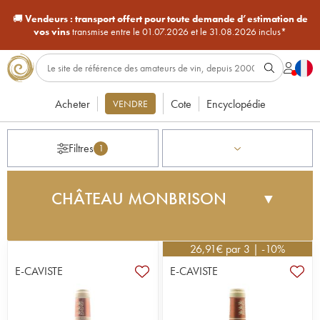
🚚
Vendeurs :
transport offert pour toute demande d’estimation de
vos vins
transmise entre le 01.07.2026 et le 31.08.2026 inclus*
Acheter
Cote
Encyclopédie
VENDRE
Filtres
1
CHÂTEAU MONBRISON
▼
Situé à deux pas des Crus Classés du Tertre et
Giscours, Château Monbrison n'a rien à envier à
26,91
€
par 3 | -10%
ses illustres voisins dont il partage le remarquable
E-CAVISTE
E-CAVISTE
terroir de graves. Le vignoble du domaine,
relativement âgé (40 ans), s'étend sur une
quinzaine d'hectares d'un seul tenant et témoigne