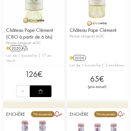
Château Pape Clément
Château Pape Clément
(CBO à partir de 6 bts)
Pessac-Léognan AOC
Pessac-Léognan AOC
2020
T
Lot de 1 bouteille | 17 en
2020
stock
Lot de 1 bouteille | 2 enchères
126
€
65
€
(
prix actuel
)
ENCHÈRE
ENCHÈRE
4
1
TVA récupérable
TVA récupérable