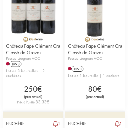
Château Pape Clément Cru
Château Pape Clément Cru
Classé de Graves
Classé de Graves
Pessac-Léognan AOC
Pessac-Léognan AOC
1998
1998
Lot de 3 bouteilles | 2
enchères
Lot de 1 bouteille | 1 enchère
250
€
80
€
(
prix actuel
)
(
prix actuel
)
83,33
€
Prix à l'unité
ENCHÈRE
ENCHÈRE
1
1