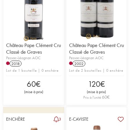
Château Pape Clément Cru
Château Pape Clément Cru
Classé de Graves
Classé de Graves
Pessac-Léognan AOC
Pessac-Léognan AOC
2018
2002
Lot de 1 bouteille | 0 enchère
Lot de 2 bouteilles | 0 enchère
60
€
120
€
(
mise à prix
)
(
mise à prix
)
60
€
Prix à l'unité
ENCHÈRE
E-CAVISTE
3