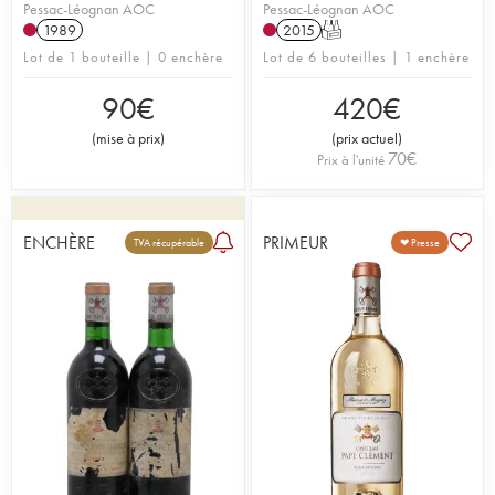
Pessac-Léognan AOC
Pessac-Léognan AOC
1989
2015
T
Lot de 1 bouteille | 0 enchère
Lot de 6 bouteilles | 1 enchère
90
€
420
€
(
mise à prix
)
(
prix actuel
)
70
€
Prix à l'unité
ENCHÈRE
PRIMEUR
TVA récupérable
❤ Presse