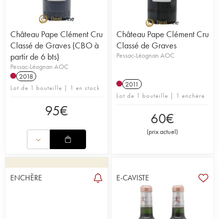
Château Pape Clément Cru
Château Pape Clément Cru
Classé de Graves (CBO à
Classé de Graves
partir de 6 bts)
Pessac-Léognan AOC
Pessac-Léognan AOC
2018
2011
Lot de 1 bouteille | 1 en stock
Lot de 1 bouteille | 1 enchère
95
€
60
€
(
prix actuel
)
ENCHÈRE
E-CAVISTE