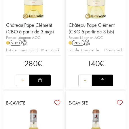
Château Pape Clément
Château Pape Clément
(CBO à partir de 3 mgs)
(CBO à partir de 3 bts)
Pessac-Léognan AOC
Pessac-Léognan AOC
2023
T
2023
T
Lot de 1 magnum | 12 en stock
Lot de 1 bouteille | 15 en stock
280
€
140
€
E-CAVISTE
E-CAVISTE