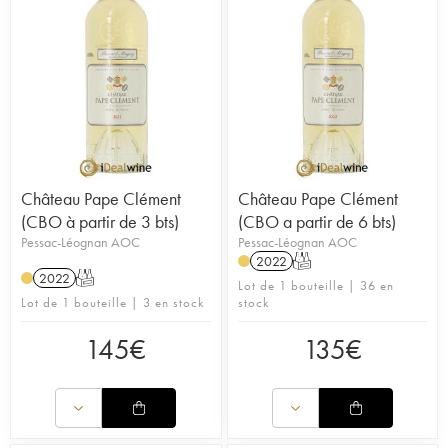
Château Pape Clément
Château Pape Clément
(CBO à partir de 3 bts)
(CBO a partir de 6 bts)
Pessac-Léognan AOC
Pessac-Léognan AOC
2022
T
2022
T
Lot de 1 bouteille | 36 en
Lot de 1 bouteille | 3 en stock
stock
145
€
135
€