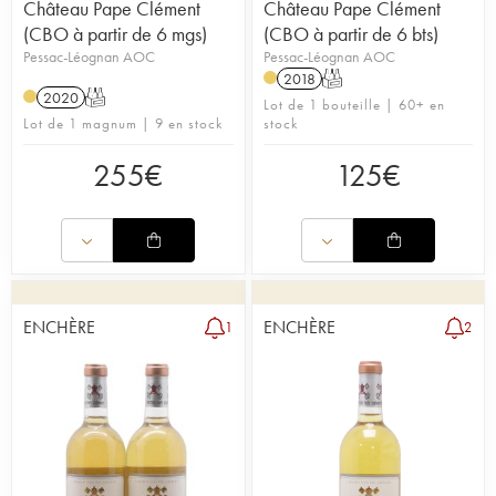
Château Pape Clément
Château Pape Clément
(CBO à partir de 6 mgs)
(CBO à partir de 6 bts)
Pessac-Léognan AOC
Pessac-Léognan AOC
2018
T
2020
T
Lot de 1 bouteille | 60+ en
Lot de 1 magnum | 9 en stock
stock
255
€
125
€
ENCHÈRE
ENCHÈRE
1
2