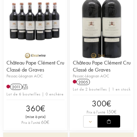
Château Pape Clément Cru
Château Pape Clément Cru
Classé de Graves
Classé de Graves
Pessac-Léognan AOC
Pessac-Léognan AOC
2005
2011
T
Lot de 2 bouteilles | 1 en stock
Lot de 6 bouteilles | 0 enchère
300
€
360
€
150
€
Prix à l'unité
(
mise à prix
)
60
€
Prix à l'unité