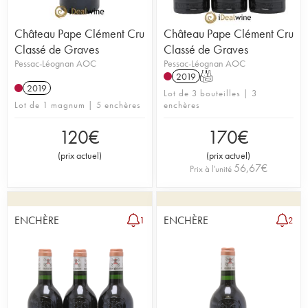
Château Pape Clément Cru
Château Pape Clément Cru
Classé de Graves
Classé de Graves
Pessac-Léognan AOC
Pessac-Léognan AOC
2019
T
2019
Lot de 3 bouteilles | 3
Lot de 1 magnum | 5 enchères
enchères
120
€
170
€
(
prix actuel
)
(
prix actuel
)
56,67
€
Prix à l'unité
ENCHÈRE
ENCHÈRE
1
2