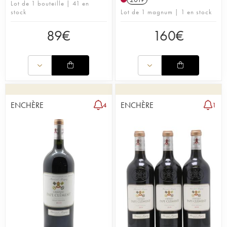
Lot de 1 bouteille | 41 en
stock
Lot de 1 magnum | 1 en stock
89
€
160
€
ENCHÈRE
ENCHÈRE
4
1