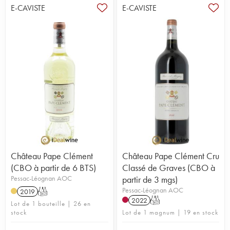
E-CAVISTE
E-CAVISTE
Château Pape Clément
Château Pape Clément Cru
(CBO à partir de 6 BTS)
Classé de Graves (CBO à
Pessac-Léognan AOC
partir de 3 mgs)
Pessac-Léognan AOC
2019
T
2022
T
Lot de 1 bouteille | 26 en
stock
Lot de 1 magnum | 19 en stock