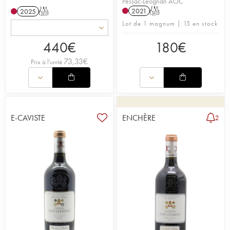
Pessac-Léognan AOC
2021
T
2025
T
Lot de 1 magnum | 15 en stock
440
€
180
€
73,33
€
Prix à l'unité
E-CAVISTE
ENCHÈRE
2