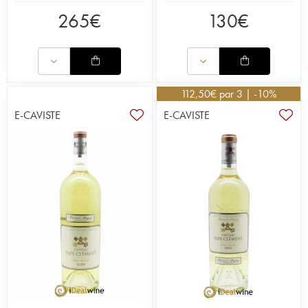
265
€
130
€
112,50
€
par 3 | -10%
E-CAVISTE
E-CAVISTE