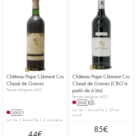
Château Pape Clément Cru
Château Pape Clément Cru
Classé de Graves
Classé de Graves (CBO à
Pessac-Léognan AOC
partir de 6 bts)
Pessac-Léognan AOC
2022
T
Lot de 1 bouteille | 33 en
2002
stock
Lot de 1 bouteille | 6 enchères
85
€
44
€