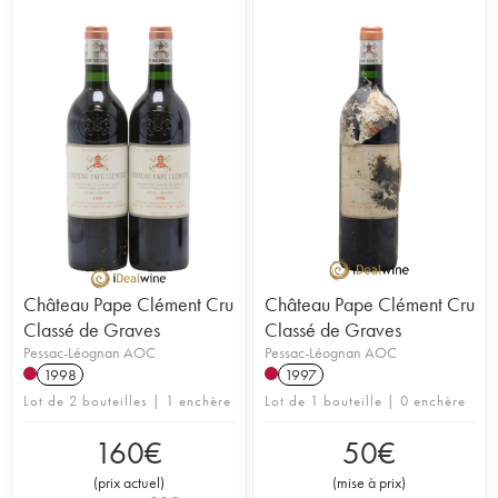
Château Pape Clément Cru
Château Pape Clément Cru
Classé de Graves
Classé de Graves
Pessac-Léognan AOC
Pessac-Léognan AOC
1998
1997
Lot de 2 bouteilles | 1 enchère
Lot de 1 bouteille | 0 enchère
160
€
50
€
(
prix actuel
)
(
mise à prix
)