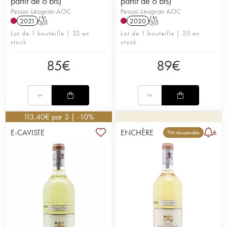
partir de 6 bts)
partir de 6 bts)
Pessac-Léognan AOC
Pessac-Léognan AOC
2021
T
2020
T
Lot de 1 bouteille | 32 en
Lot de 1 bouteille | 20 en
stock
stock
85
€
89
€
113,40
€
par 3 | -10%
E-CAVISTE
ENCHÈRE
6
TVA récupérable