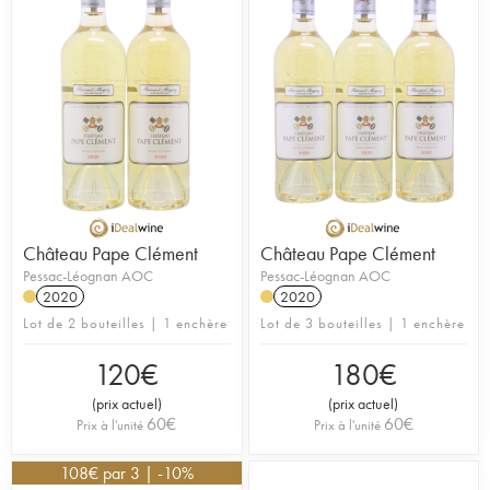
Château Pape Clément
Château Pape Clément
Pessac-Léognan AOC
Pessac-Léognan AOC
2020
2020
Lot de 2 bouteilles | 1 enchère
Lot de 3 bouteilles | 1 enchère
120
€
180
€
(
prix actuel
)
(
prix actuel
)
60
€
60
€
Prix à l'unité
Prix à l'unité
108
€
par 3 | -10%