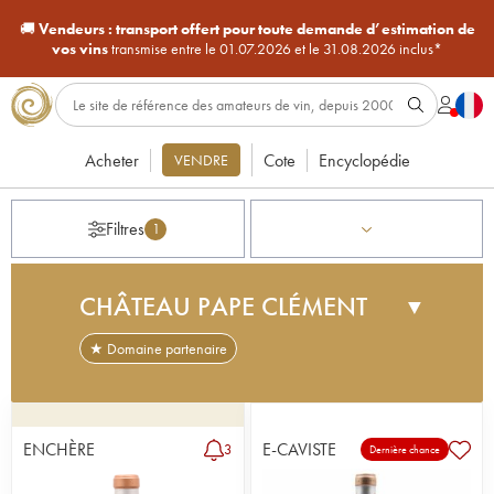
🚚
Vendeurs :
transport offert pour toute demande d’estimation de
vos vins
transmise entre le 01.07.2026 et le 31.08.2026 inclus*
Acheter
Cote
Encyclopédie
VENDRE
Filtres
1
CHÂTEAU PAPE CLÉMENT
▼
★ Domaine partenaire
L'histoire de Pape-Clément remonte au 13ème
siècle, lorsque Bertrand de Goth, alors
archevêque de Bordeaux, reçoit ces terres en
ENCHÈRE
E-CAVISTE
3
Dernière chance
cadeau. Elu Pape en 1306, il prend le nom de
Clément V et rebaptise sa propriété « Pape