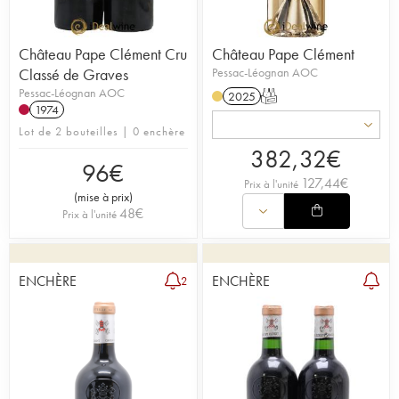
Château Pape Clément Cru
Château Pape Clément
Classé de Graves
Pessac-Léognan AOC
Pessac-Léognan AOC
2025
T
1974
Lot de 2 bouteilles | 0 enchère
382,32
€
96
€
127,44
€
Prix à l'unité
(
mise à prix
)
48
€
Prix à l'unité
ENCHÈRE
ENCHÈRE
2