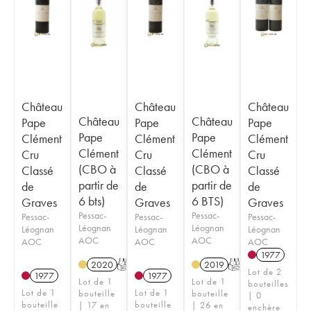
Château
Château
Château
Château
Château
Pape
Pape
Pape
Pape
Pape
Clément
Clément
Clément
Clément
Clément
Cru
Cru
Cru
(CBO à
(CBO à
Classé
Classé
Classé
partir de
partir de
de
de
de
6 bts)
6 BTS)
Graves
Graves
Graves
Pessac-
Pessac-
Pessac-
Pessac-
Pessac-
Léognan
Léognan
Léognan
Léognan
Léognan
AOC
AOC
AOC
AOC
AOC
1977
2020
T
2019
T
Lot de 2
1977
1977
Lot de 1
Lot de 1
bouteilles
Lot de 1
Lot de 1
bouteille
bouteille
| 0
bouteille
bouteille
| 17 en
| 26 en
enchère