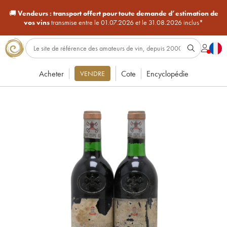
🚚
Vendeurs :
transport offert pour toute demande d’estimation de
vos vins
transmise entre le 01.07.2026 et le 31.08.2026 inclus*
Acheter
Cote
Encyclopédie
VENDRE