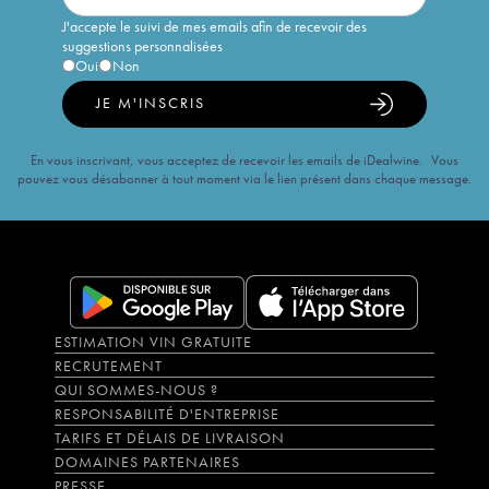
J'accepte le suivi de mes emails afin de recevoir des
suggestions personnalisées
Oui
Non
JE M'INSCRIS
En vous inscrivant, vous acceptez de recevoir les emails de iDealwine. Vous
pouvez vous désabonner à tout moment via le lien présent dans chaque message.
ESTIMATION VIN GRATUITE
RECRUTEMENT
QUI SOMMES-NOUS ?
RESPONSABILITÉ D'ENTREPRISE
TARIFS ET DÉLAIS DE LIVRAISON
DOMAINES PARTENAIRES
PRESSE