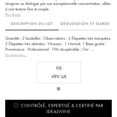
Léognan se distingue par son exceptionnelle concentration, alliée
à une texture fine et souple.
Plus d'infos
DESCRIPTION DU LOT
DÉGUSTATION ET GARDE
Quantité :
2 bouteilles
Observations :
2 Étiquettes très marquées
,
2 Étiquettes très abimées
Niveaux :
1
Normal
,
1
Base goulot
Provenance :
professionnel
TVA récupérable :
oui
Région :
Bordeaux
Appellation :
Pessac-Léognan
En savoir plus...
Classement :
Cru Classé de Graves
Propriétaire :
Léo Montagne et Bernard Magrez
98
CONTRÔLÉ, EXPERTISÉ & CERTIFIÉ PAR
IDEALWINE