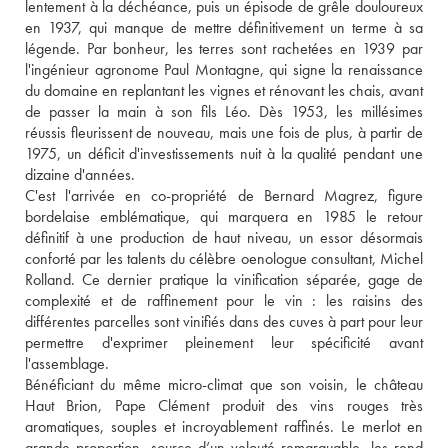
lentement à la déchéance, puis un épisode de grêle douloureux 
en 1937, qui manque de mettre définitivement un terme à sa 
légende. Par bonheur, les terres sont rachetées en 1939 par 
l'ingénieur agronome Paul Montagne, qui signe la renaissance 
du domaine en replantant les vignes et rénovant les chais, avant 
de passer la main à son fils Léo. Dès 1953, les millésimes 
réussis fleurissent de nouveau, mais une fois de plus, à partir de 
1975, un déficit d'investissements nuit à la qualité pendant une 
dizaine d'années. 
C'est l'arrivée en co-propriété de Bernard Magrez, figure 
bordelaise emblématique, qui marquera en 1985 le retour 
définitif à une production de haut niveau, un essor désormais 
conforté par les talents du célèbre oenologue consultant, Michel 
Rolland. Ce dernier pratique la vinification séparée, gage de 
complexité et de raffinement pour le vin : les raisins des 
différentes parcelles sont vinifiés dans des cuves à part pour leur 
permettre d'exprimer pleinement leur spécificité avant 
l'assemblage.
Bénéficiant du même micro-climat que son voisin, le château 
Haut Brion, Pape Clément produit des vins rouges très 
aromatiques, souples et incroyablement raffinés. Le merlot en 
grande proportion, source d’un velouté remarquable, les rend 