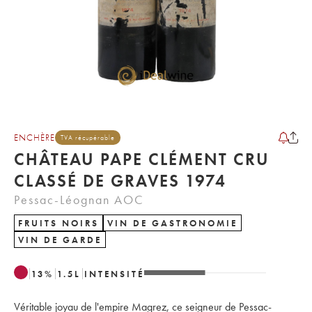
ENCHÈRE
TVA récupérable
CHÂTEAU PAPE CLÉMENT CRU
CLASSÉ DE GRAVES 1974
Pessac-Léognan AOC
FRUITS NOIRS
VIN DE GASTRONOMIE
VIN DE GARDE
13
%
1.5
L
INTENSITÉ
Véritable joyau de l'empire Magrez, ce seigneur de Pessac-