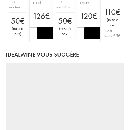
| 0
| 0
stock
stock
enchère
enchère
110
€
126
€
120
€
50
€
50
€
(
mise à
prix
)
(
mise à
(
mise à
Prix à
prix
)
prix
)
55
€
l'unité
IDEALWINE VOUS SUGGÈRE