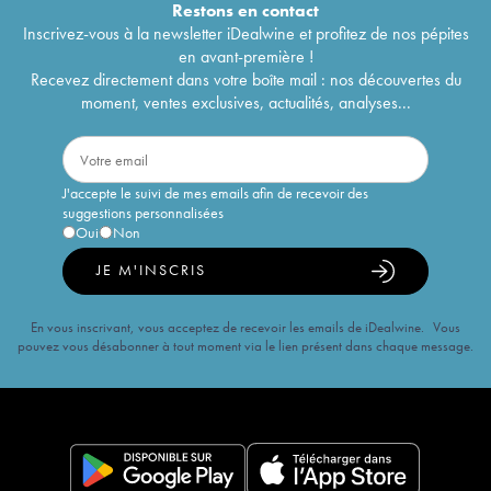
Restons en
contact
Inscrivez-vous à la newsletter iDealwine et profitez de nos pépites
en avant-première !
Recevez directement dans votre boîte mail : nos découvertes du
moment, ventes exclusives, actualités, analyses...
J'accepte le suivi de mes emails afin de recevoir des
suggestions personnalisées
Oui
Non
JE M'INSCRIS
En vous inscrivant, vous acceptez de recevoir les emails de iDealwine. Vous
pouvez vous désabonner à tout moment via le lien présent dans chaque message.