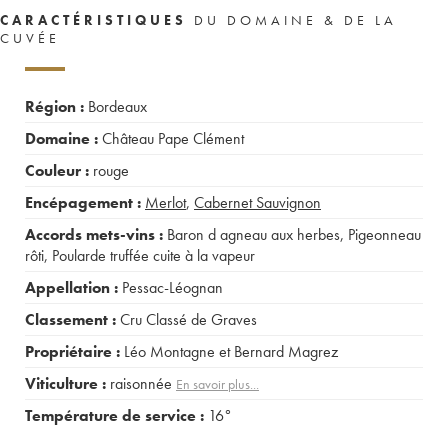
CARACTÉRISTIQUES
DU DOMAINE & DE LA
CUVÉE
Région :
Bordeaux
Domaine :
Château Pape Clément
Couleur :
rouge
Encépagement :
Merlot
,
Cabernet Sauvignon
Accords mets-vins :
Baron d agneau aux herbes
,
Pigeonneau
rôti
,
Poularde truffée cuite à la vapeur
Appellation :
Pessac-Léognan
Classement :
Cru Classé de Graves
Propriétaire :
Léo Montagne et Bernard Magrez
Viticulture :
raisonnée
En savoir plus...
Température de service :
16°