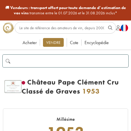
🚚
Vendeurs :
transport offert pour toute demande d’estimation de
vos vins
transmise entre le 01.07.2026 et le 31.08.2026 inclus*
Acheter
Cote
Encyclopédie
VENDRE
Château Pape Clément Cru
Classé de Graves
1953
Millésime