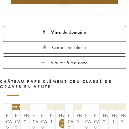
1961
1960
1959
1958
1957
2025
1956
1955
1953
1952
1950
1949
1947
1945
1944
1936
1929
1924
----
Vins
du domaine
Créer une alerte
Ajouter à ma cave
CHÂTEAU PAPE CLÉMENT CRU CLASSÉ DE
GRAVES EN VENTE
6,50
€
par 6 | -10%
E-
E-
ENCHÈRE
E-
E-
ENCHÈRE
ENCHÈRE
E-
ENCHÈRE
E-
E-
ENCHÈRE
ENCHÈR
ENC
CAVISTE
CAVISTE
CAVISTE
CAVISTE
CAVISTE
CAVISTE
CAVISTE
1
1
TVA
récupérable