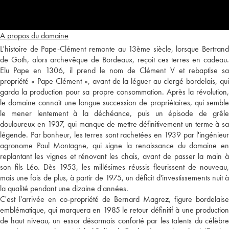
A propos du domaine
L'histoire de Pape-Clément remonte au 13ème siècle, lorsque Bertrand
de Goth, alors archevêque de Bordeaux, reçoit ces terres en cadeau.
Elu Pape en 1306, il prend le nom de Clément V et rebaptise sa
propriété « Pape Clément », avant de la léguer au clergé bordelais, qui
garda la production pour sa propre consommation. Après la révolution,
le domaine connaît une longue succession de propriétaires, qui semble
le mener lentement à la déchéance, puis un épisode de grêle
douloureux en 1937, qui manque de mettre définitivement un terme à sa
légende. Par bonheur, les terres sont rachetées en 1939 par l'ingénieur
agronome Paul Montagne, qui signe la renaissance du domaine en
replantant les vignes et rénovant les chais, avant de passer la main à
son fils Léo. Dès 1953, les millésimes réussis fleurissent de nouveau,
mais une fois de plus, à partir de 1975, un déficit d'investissements nuit à
la qualité pendant une dizaine d'années.
C'est l'arrivée en co-propriété de Bernard Magrez, figure bordelaise
emblématique, qui marquera en 1985 le retour définitif à une production
de haut niveau, un essor désormais conforté par les talents du célèbre