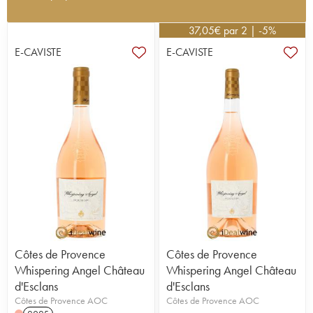
Le Château d'Esclans ? Il est réputé pour avoir
produit le rosé le plus cher du monde, avec sa
37,05
€
par 2 | -5%
célèbre cuvée Garrus. Situé en plein cœur du Var,
E-CAVISTE
E-CAVISTE
sur les hauteurs de La Motte, ce domaine produit
sur 74 hectares des rosés de Provence sur les 267
hectares qui composent ses terres. Les principaux
cépages pour réaliser les assemblages sont le
grenache, le vermentino, et également du cinsault,
merlot, mourvèdre et bien d'autres. Les vignes sont
âgées jusqu'à 90 ans, lesquelles produisent parfois
des raisins d'une concentration remarquable. Ce
sont des rosés de luxe qu'a souhaité produire
Sacha Lichine lorsqu'il acquiert le château en
2006. Cet ancien propriétaire du château Prieuré-
Lichine à Margaux met en effet l'accent sur des
rosés boisés à l'image de certains vins blancs, des
flacons qui se conservent et ne se consomment
Côtes de Provence
Côtes de Provence
pas dans l'année mais après un ou deux ans au
Whispering Angel Château
Whispering Angel Château
moins. L'on compte actuellement cinq rosés dans
d'Esclans
d'Esclans
la gamme des rosés de Provence. L'histoire du
Côtes de Provence AOC
Côtes de Provence AOC
château remonte à plusieurs siècles, les caves