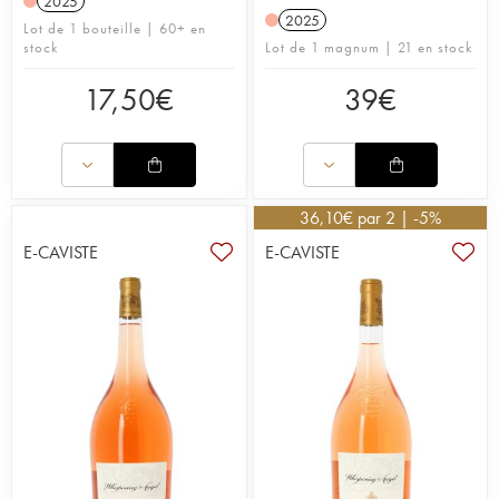
2025
actuelles ont été construites avant le 12ème siècle.
2025
Lot de 1 bouteille | 60+ en
stock
Lot de 1 magnum | 21 en stock
Lire notre article sur le blog iDealwine.
17,50
€
39
€
36,10
€
par 2 | -5%
E-CAVISTE
E-CAVISTE