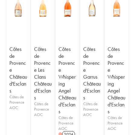
Côtes
Côtes
Côtes
Côtes
Côtes
de
de
de
de
de
Provenc
Provenc
Provenc
Provenc
Provenc
e
e Les
e
e
e
Château
Clans
Whisper
Garrus
Whisper
d'Esclan
Château
ing
Château
ing
s
d'Esclan
Angel
d'Esclan
Angel
Côtes de
s
Château
s
Château
Provence
Côtes de
d'Esclan
Côtes de
d'Esclan
AOC
Provence
Provence
s
s
AOC
AOC
Côtes de
Côtes de
Provence
Provence
AOC
AOC
2024