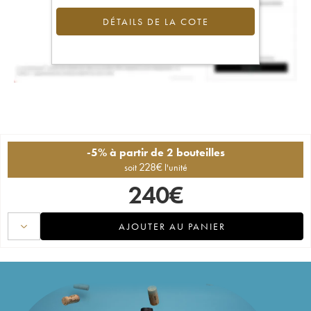
DÉTAILS DE LA COTE
-5% à partir de 2 bouteilles
228
€
soit
l'unité
240
€
AJOUTER AU PANIER