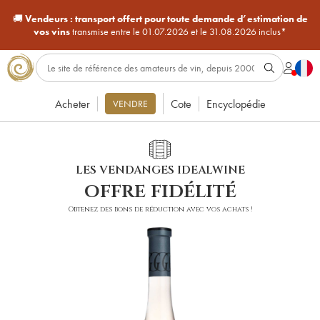
🚚
Vendeurs :
transport offert pour toute demande d’estimation de
vos vins
transmise entre le 01.07.2026 et le 31.08.2026 inclus*
Acheter
Cote
Encyclopédie
VENDRE
LES VENDANGES IDEALWINE
offre fidélité
Obtenez des bons de réduction avec vos achats !