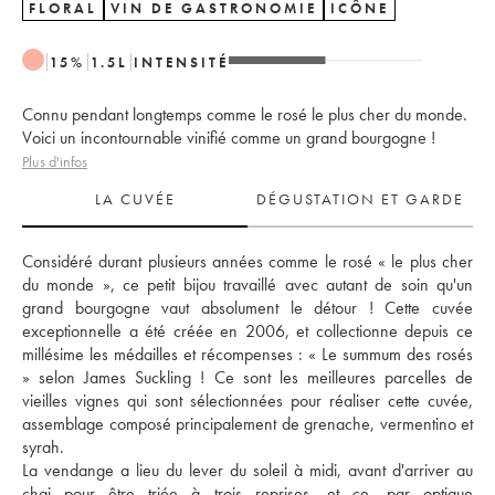
FLORAL
VIN DE GASTRONOMIE
ICÔNE
15
%
1.5
L
INTENSITÉ
Connu pendant longtemps comme le rosé le plus cher du monde.
Voici un incontournable vinifié comme un grand bourgogne !
Plus d'infos
LA CUVÉE
DÉGUSTATION ET GARDE
Considéré durant plusieurs années comme le rosé « le plus cher 
du monde », ce petit bijou travaillé avec autant de soin qu'un 
grand bourgogne vaut absolument le détour ! Cette cuvée 
exceptionnelle a été créée en 2006, et collectionne depuis ce 
millésime les médailles et récompenses : « Le summum des rosés 
» selon James Suckling ! Ce sont les meilleures parcelles de 
vieilles vignes qui sont sélectionnées pour réaliser cette cuvée, 
assemblage composé principalement de grenache, vermentino et 
syrah. 
La vendange a lieu du lever du soleil à midi, avant d'arriver au 
chai pour être triée à trois reprises, et ce, par optique 