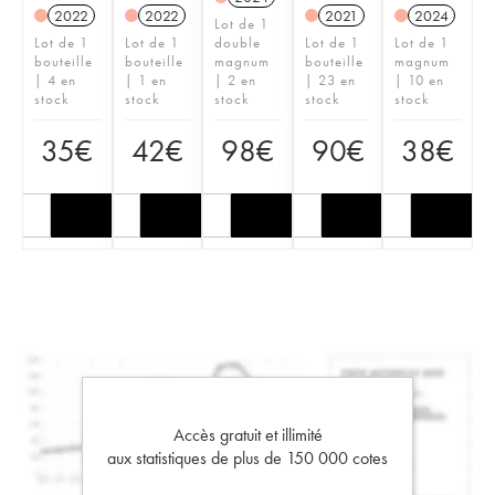
2022
2022
2021
2024
Lot de 1
Lot de 1
Lot de 1
double
Lot de 1
Lot de 1
bouteille
bouteille
magnum
bouteille
magnum
| 4 en
| 1 en
| 2 en
| 23 en
| 10 en
stock
stock
stock
stock
stock
35
€
42
€
98
€
90
€
38
€
Accès gratuit et illimité
aux statistiques de plus de 150 000 cotes